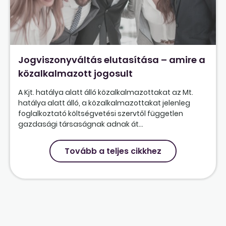
Jogviszonyváltás elutasítása – amire a
közalkalmazott jogosult
A Kjt. hatálya alatt álló közalkalmazottakat az Mt.
hatálya alatt álló, a közalkalmazottakat jelenleg
foglalkoztató költségvetési szervtől független
gazdasági társaságnak adnak át...
Tovább a teljes cikkhez