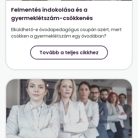
Felmentés indokolása és a
gyermeklétszám-csökkenés
Elküldhető-e óvodapedagógus csupán azért, mert
csökken a gyermeklétszám egy óvodában?
Tovább a teljes cikkhez