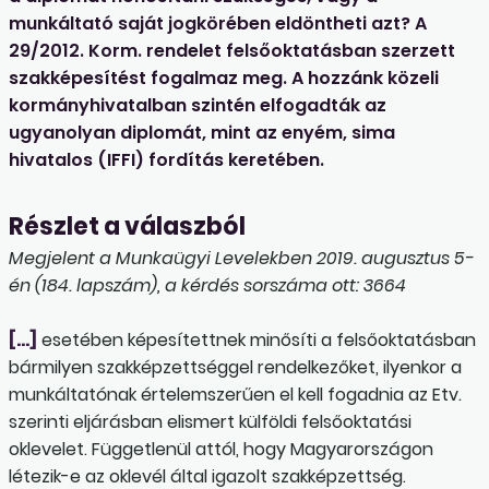
munkáltató saját jogkörében eldöntheti azt? A
29/2012. Korm. rendelet felsőoktatásban szerzett
szakképesítést fogalmaz meg. A hozzánk közeli
kormányhivatalban szintén elfogadták az
ugyanolyan diplomát, mint az enyém, sima
hivatalos (IFFI) fordítás keretében.
Részlet a válaszból
Megjelent a Munkaügyi Levelekben 2019. augusztus 5-
én (184. lapszám), a kérdés sorszáma ott: 3664
[…]
esetében képesítettnek minősíti a felsőoktatásban
bármilyen szakképzettséggel rendelkezőket, ilyenkor a
munkáltatónak értelemszerűen el kell fogadnia az Etv.
szerinti eljárásban elismert külföldi felsőoktatási
oklevelet. Függetlenül attól, hogy Magyarországon
létezik-e az oklevél által igazolt szakképzettség.