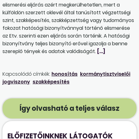
elismerési eljárás azért megkerülhetetlen, mert a
külföldön szerzett oklevél által tanúsított végzettségi
szint, szakképesítés, szakképzettség vagy tudományos
fokozat hatósági bizonyítvánnyal történő elismerése
az Etv. szerinti ezen eljárás során történik. A hatósági
bizonyítvány teljes bizonyító erővel igazolja a benne
szereplő tények és adatok valódiságát.
[…]
Kapcsolódó címkék:
honosítás
kormánytisztviselői
jogviszony
szakképesítés
Így olvasható a teljes válasz
ELŐFIZETŐINKNEK
LÁTOGATÓK