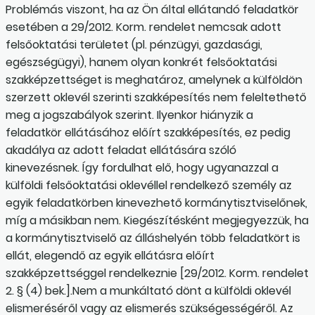
Problémás viszont, ha az Ön által ellátandó feladatkör
esetében a 29/2012. Korm. rendelet nemcsak adott
felsőoktatási területet (pl. pénzügyi, gazdasági,
egészségügyi), hanem olyan konkrét felsőoktatási
szakképzettséget is meghatároz, amelynek a külföldön
szerzett oklevél szerinti szakképesítés nem feleltethető
meg a jogszabályok szerint. Ilyenkor hiányzik a
feladatkör ellátásához előírt szakképesítés, ez pedig
akadálya az adott feladat ellátására szóló
kinevezésnek. Így fordulhat elő, hogy ugyanazzal a
külföldi felsőoktatási oklevéllel rendelkező személy az
egyik feladatkörben kinevezhető kormánytisztviselőnek,
míg a másikban nem. Kiegészítésként megjegyezzük, ha
a kormánytisztviselő az álláshelyén több feladatkört is
ellát, elegendő az egyik ellátásra előírt
szakképzettséggel rendelkeznie [29/2012. Korm. rendelet
2. § (4) bek.].Nem a munkáltató dönt a külföldi oklevél
elismeréséről vagy az elismerés szükségességéről. Az