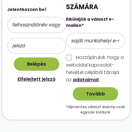
SZÁMÁRA
Jelentkezzen be!
Elküldjük a választ e-
mailen*
Hozzájárulok, hogy a
weboldal kapcso­lat­
felvétel céljából tárolja
Elfelejtett jelszó
az
adataimat
.
*díjmentes választ évente csak
egyszer küldünk.