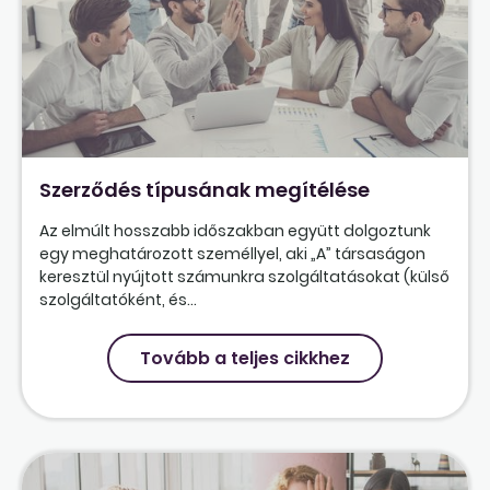
Szerződés típusának megítélése
Az elmúlt hosszabb időszakban együtt dolgoztunk
egy meghatározott személlyel, aki „A” társaságon
keresztül nyújtott számunkra szolgáltatásokat (külső
szolgáltatóként, és...
Tovább a teljes cikkhez