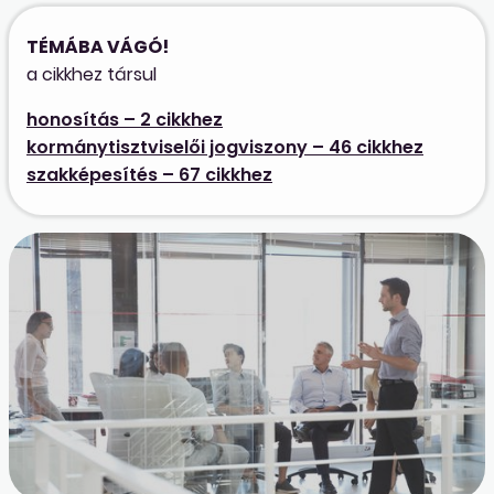
TÉMÁBA VÁGÓ!
a cikkhez társul
honosítás – 2 cikkhez
kormánytisztviselői jogviszony – 46 cikkhez
szakképesítés – 67 cikkhez