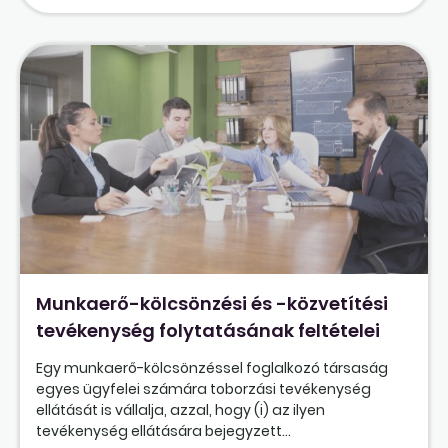
Munkaerő-kölcsönzési és -közvetítési
tevékenység folytatásának feltételei
Egy munkaerő-kölcsönzéssel foglalkozó társaság
egyes ügyfelei számára toborzási tevékenység
ellátását is vállalja, azzal, hogy (i) az ilyen
tevékenység ellátására bejegyzett...