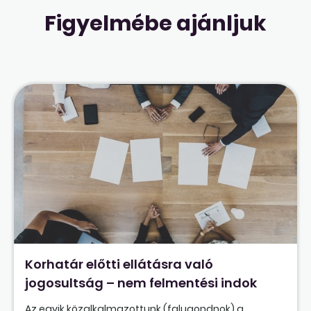
Figyelmébe ajánljuk
Korhatár előtti ellátásra való
jogosultság – nem felmentési indok
Az egyik közalkalmazottunk (falugondnok) a