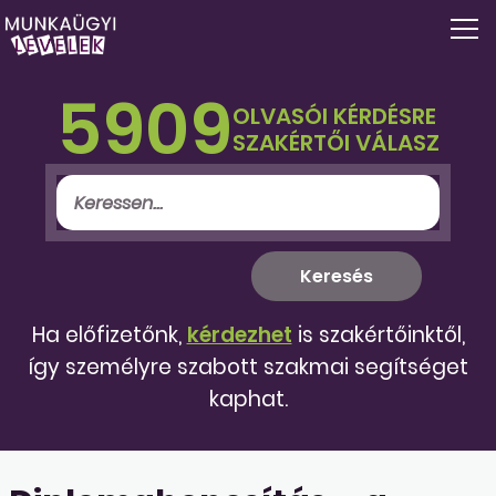
5909
OLVASÓI KÉRDÉSRE
SZAKÉRTŐI VÁLASZ
Ha előfizetőnk,
kérdezhet
is szakértőinktől,
így személyre szabott szakmai segítséget
kaphat.