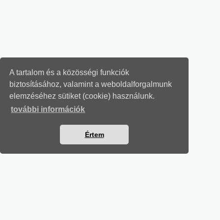
A tartalom és a közösségi funkciók
biztosításához, valamint a weboldalforgalmunk
elemzéséhez sütiket (cookie) használunk.
további információk
Értem