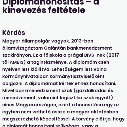
Diplomahonosítás – a
kinevezés feltétele
Kérdés
Magyar állampolgár vagyok. 2013-ban
államvizsgáztam Galántán bankmenedzsment
szakirányon. Ez a főiskola a prágai BIVS-nek (2017-
től AMBIS) a tagintézménye. A diplomám cseh
nyelven lett kiállítva. Lehetőségem lett volna
kormányhivatalban kormánytisztviselőként
dolgozni. A diplomámat kérték ehhez honosítani.
Mivel bankmenedzsment szak (gazdálkodás és
menedzsment, valamint logisztika szak együtt)
nincs Magyarországon, ezért a honosítása egy az
egyben nem vethető össze a magyar oktatásban
megszerezhető képesítéssel. A törvény előírja, hogy
a diplomát honosítani szükséges, vagy a