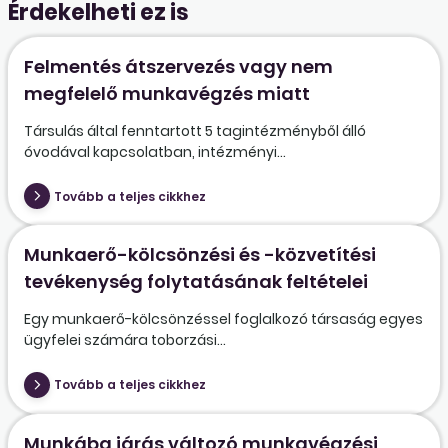
Érdekelheti ez is
Felmentés átszervezés vagy nem
megfelelő munkavégzés miatt
Társulás által fenntartott 5 tagintézményből álló
óvodával kapcsolatban, intézményi...
Tovább a teljes cikkhez
Munkaerő-kölcsönzési és -közvetítési
tevékenység folytatásának feltételei
Egy munkaerő-kölcsönzéssel foglalkozó társaság egyes
ügyfelei számára toborzási...
Tovább a teljes cikkhez
Munkába járás változó munkavégzési