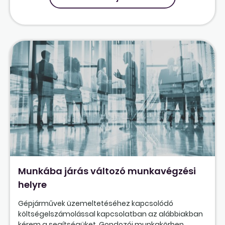
Munkába járás változó munkavégzési
helyre
Gépjárművek üzemeltetéséhez kapcsolódó
költségelszámolással kapcsolatban az alábbiakban
kérem a segítségüket. Gondozói munkakörben