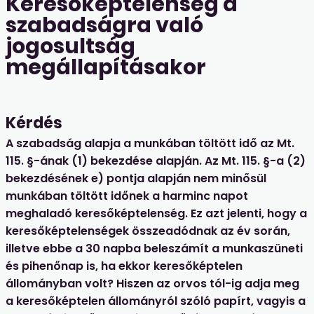
Keresőképtelenség a
szabadságra való
jogosultság
megállapításakor
Kérdés
A szabadság alapja a munkában töltött idő az Mt.
115. §-ának (1) bekezdése alapján. Az Mt. 115. §-a (2)
bekezdésének e) pontja alapján nem minősül
munkában töltött időnek a harminc napot
meghaladó keresőképtelenség. Ez azt jelenti, hogy a
keresőképtelenségek összeadódnak az év során,
illetve ebbe a 30 napba beleszámít a munkaszüneti
és pihenőnap is, ha ekkor keresőképtelen
állományban volt? Hiszen az orvos tól-ig adja meg
a keresőképtelen állományról szóló papírt, vagyis a