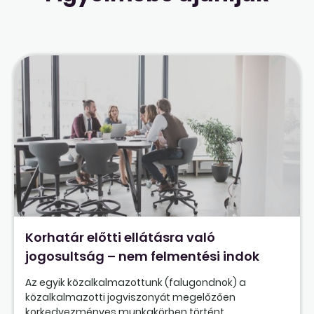
Korhatár előtti ellátásra való
jogosultság – nem felmentési indok
Az egyik közalkalmazottunk (falugondnok) a
közalkalmazotti jogviszonyát megelőzően
korkedvezményes munkakörben történt