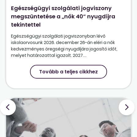
Egészségügyi szolgálati jogviszony
megszüntetése a „nők 40” nyugdíjra
tekintettel
Egészségügyi szolgálati jogviszonyban lévő
iskolaorvosunk 2026. december 26-án eléri a nők
kedvezményes öregségi nyugdíjára jogosító időt,
melyet határozattal igazolt. 2027....
Tovább a teljes cikkhez