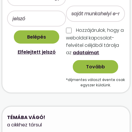
Hozzájárulok, hogy a
weboldal kapcso­lat­
felvétel céljából tárolja
Elfelejtett jelszó
az
adataimat
.
*díjmentes választ évente csak
egyszer küldünk.
TÉMÁBA VÁGÓ!
a cikkhez társul