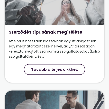
Szerződés típusának megítélése
Az elmúlt hosszabb időszakban együtt dolgoztunk
egy meghatározott személlyel, aki „A” társaságon
keresztül nyújtott számunkra szolgáltatásokat (külső
szolgáltatóként, és...
Tovább a teljes cikkhez