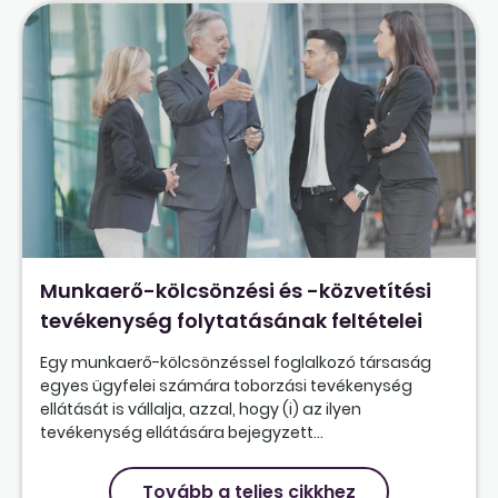
Munkaerő-kölcsönzési és -közvetítési
tevékenység folytatásának feltételei
Egy munkaerő-kölcsönzéssel foglalkozó társaság
egyes ügyfelei számára toborzási tevékenység
ellátását is vállalja, azzal, hogy (i) az ilyen
tevékenység ellátására bejegyzett...
Tovább a teljes cikkhez