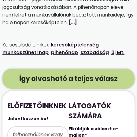
jogosultság vonatkozásában. A pihenőnapon eleve
nem lehet a munkavállalónak beosztott munkaideje, így
ha e napon keresőképtelen,
[…]
Kapcsolódó címkék:
keresőképtelenség
munkaszüneti nap
pihenőnap
szabadság
új Mt.
Így olvasható a teljes válasz
ELŐFIZETŐINKNEK
LÁTOGATÓK
SZÁMÁRA
Jelentkezzen be!
Elküldjük a választ e-
mailen*