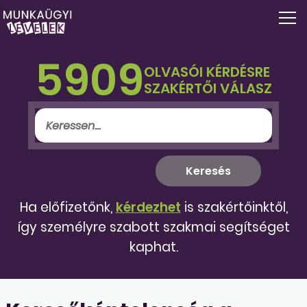
5909
OLVASÓI KÉRDÉSRE
SZAKÉRTŐI VÁLASZ
Ha előfizetőnk,
kérdezhet
is szakértőinktől,
így személyre szabott szakmai segítséget
kaphat.