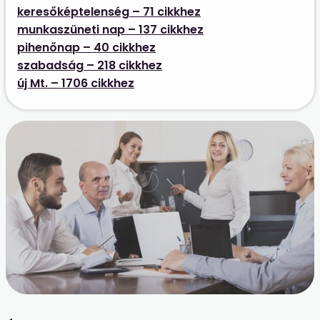
keresőképtelenség – 71 cikkhez
munkaszüneti nap – 137 cikkhez
pihenőnap – 40 cikkhez
szabadság – 218 cikkhez
új Mt. – 1706 cikkhez