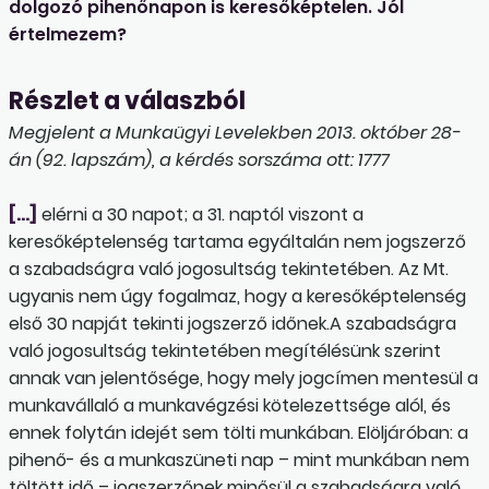
dolgozó pihenőnapon is keresőképtelen. Jól
értelmezem?
Részlet a válaszból
Megjelent a Munkaügyi Levelekben 2013. október 28-
án (92. lapszám), a kérdés sorszáma ott: 1777
[…]
elérni a 30 napot; a 31. naptól viszont a
keresőképtelenség tartama egyáltalán nem jogszerző
a szabadságra való jogosultság tekintetében. Az Mt.
ugyanis nem úgy fogalmaz, hogy a keresőképtelenség
első 30 napját tekinti jogszerző időnek.A szabadságra
való jogosultság tekintetében megítélésünk szerint
annak van jelentősége, hogy mely jogcímen mentesül a
munkavállaló a munkavégzési kötelezettsége alól, és
ennek folytán idejét sem tölti munkában. Elöljáróban: a
pihenő- és a munkaszüneti nap – mint munkában nem
töltött idő – jogszerzőnek minősül a szabadságra való