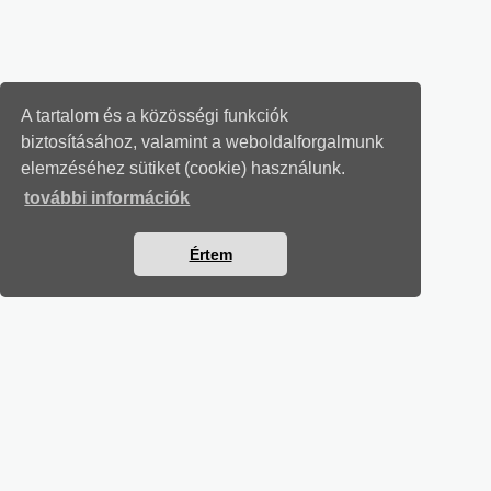
A tartalom és a közösségi funkciók
biztosításához, valamint a weboldalforgalmunk
elemzéséhez sütiket (cookie) használunk.
további információk
Értem
MUNKAÜGYI LEVELEK