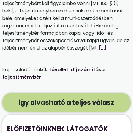
teljesítménybért kell figyelembe venni [Mt. 150. § (1)
bek.]; a teljesítménybérrészbe csak azok számítanak
bele, amelyeket azért kell a munkaszerződésben
rögzíteni, mert a díjazást a munkavállaló–kizárólag
teljesítménybér formájában kapja, vagy–idő- és
teljesítménybér összekapcsolásával kapja ugyan, de az
időbér nem éri el az alapbér összegét [Mt.
[…]
Kapcsolódó címkék:
távolléti díj számítása
teljesítménybér
Így olvasható a teljes válasz
ELŐFIZETŐINKNEK
LÁTOGATÓK