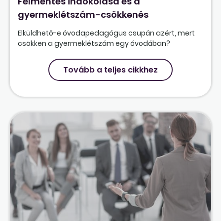
Felmentés indokolása és a
gyermeklétszám-csökkenés
Elküldhető-e óvodapedagógus csupán azért, mert
csökken a gyermeklétszám egy óvodában?
Tovább a teljes cikkhez