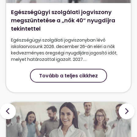
Egészségügyi szolgálati jogviszony
megszüntetése a „nők 40” nyugdíjra
tekintettel
Egészségügyi szolgálati jogviszonyban lévő
iskolaorvosunk 2026. december 26-án eléri a nők
kedvezményes öregségi nyugdíjára jogosító időt,
melyet határozattal igazolt. 2027....
Tovább a teljes cikkhez