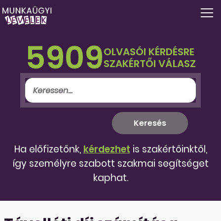
5909
OLVASÓI KÉRDÉSRE
SZAKÉRTŐI VÁLASZ
Ha előfizetőnk,
kérdezhet
is szakértőinktől,
így személyre szabott szakmai segítséget
kaphat.