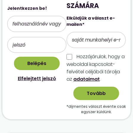
SZÁMÁRA
Jelentkezzen be!
Elküldjük a választ e-
mailen*
Hozzájárulok, hogy a
weboldal kapcso­lat­
felvétel céljából tárolja
Elfelejtett jelszó
az
adataimat
.
*díjmentes választ évente csak
egyszer küldünk.