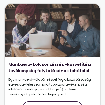
Munkaerő-kölcsönzési és -közvetítési
tevékenység folytatásának feltételei
Egy munkaerő-kölcsönzéssel foglalkozó társaság
egyes ügyfelei számára toborzási tevékenység
ellátását is vállalja, azzal, hogy (i) az ilyen
tevékenység ellátására bejegyzett...