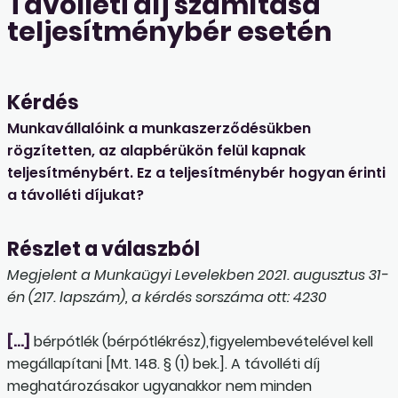
Távolléti díj számítása
teljesítménybér esetén
Kérdés
Munkavállalóink a munkaszerződésükben
rögzítetten, az alapbérükön felül kapnak
teljesítménybért. Ez a teljesítménybér hogyan érinti
a távolléti díjukat?
Részlet a válaszból
Megjelent a Munkaügyi Levelekben 2021. augusztus 31-
én (217. lapszám), a kérdés sorszáma ott: 4230
[…]
bérpótlék (bérpótlékrész),figyelembevételével kell
megállapítani [Mt. 148. § (1) bek.]. A távolléti díj
meghatározásakor ugyanakkor nem minden