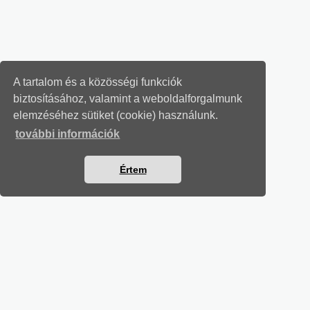
A tartalom és a közösségi funkciók
biztosításához, valamint a weboldalforgalmunk
elemzéséhez sütiket (cookie) használunk.
további információk
Értem
MUNKAÜGYI LEVELEK