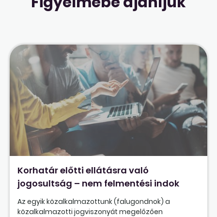
Figyelmébe ajánljuk
Korhatár előtti ellátásra való
jogosultság – nem felmentési indok
Az egyik közalkalmazottunk (falugondnok) a
közalkalmazotti jogviszonyát megelőzően