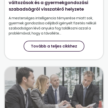
változások és a gyermekgondozási
szabadságról visszatérő helyzete
A mesterséges intelligencia térnyerése miatt sok,
gyermek gondozása céljából igényelt fizetés nélküli
szabadságon lévő anyuka fog találkozni azzal a
problémával, hogy a távolléte...
Tovább a teljes cikkhez