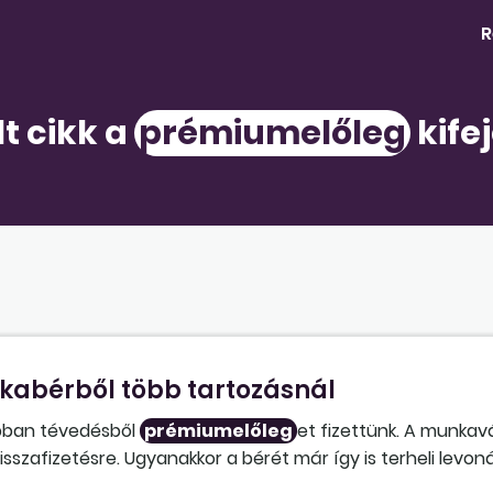
R
lt cikk a
prémiumelőleg
kife
kabérből több tartozásnál
pban tévedésből
prémiumelőleg
et fizettünk. A munkavá
visszafizetésre. Ugyanakkor a bérét már így is terheli levon
leget is törleszt. Sajnos a következő havi fizetéséből biz