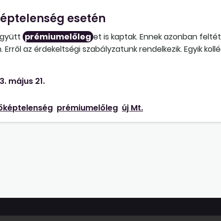
éptelenség esetén
együtt
prémiumelőleg
et is kaptak. Ennek azonban felté
rről az érdekeltségi szabályzatunk rendelkezik. Egyik koll
lenség miatt nem dolgozott. Az említett szabályra hivatk
nk el?
3. május 21.
őképtelenség
prémiumelőleg
új Mt.