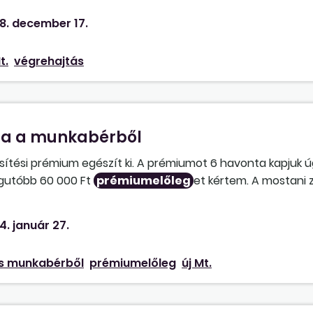
 a munkáltatói levonások miatt nem lesz fedezet a tartásdíj
8. december 17.
t.
végrehajtás
sa a munkabérből
sítési prémium egészít ki. A prémiumot 6 havonta kapjuk ú
legutóbb 60 000 Ft
prémiumelőleg
et kértem. A mostani 
ltek az előírt mutatók – vissza kell fizetnem 36 000 Ft-ot
 többi osztályon dolgozó, velem azonos tevékenységet vé
4. január 27.
k, addig tőlem levonni akarnak, nem is keveset. A munkámat
ltam volna a tervek nem teljesülését. Kérem jogi segítség
s munkabérből
prémiumelőleg
új Mt.