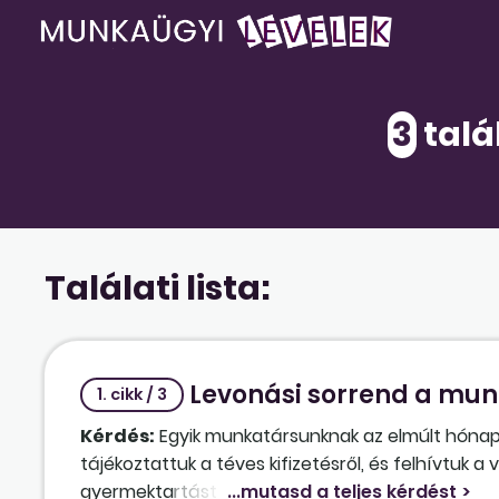
3
talá
Találati lista:
Levonási sorrend a mun
1. cikk / 3
Kérdés:
Egyik munkatársunknak az elmúlt hóna
tájékoztattuk a téves kifizetésről, és felhívtuk a 
gyermektartást fizet, és egy korábbi munkabérelő