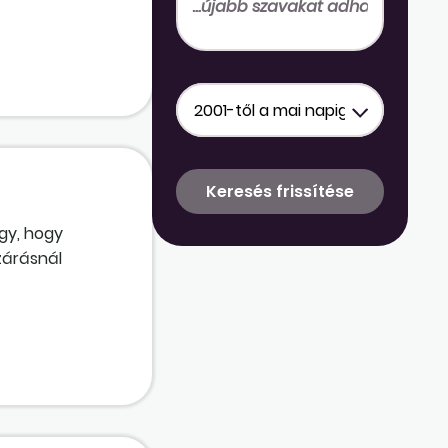
 kifizetésére?
gy, hogy
zárásnál
. Jeleztem a
gző
 mindig pontosan
üket!