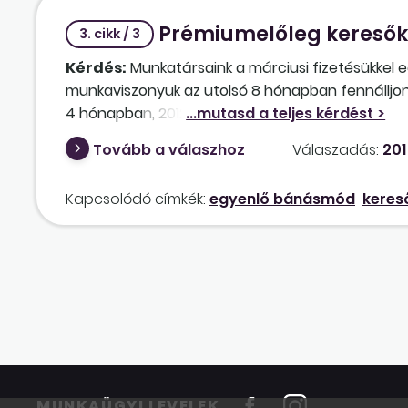
Prémiumelőleg keresők
3. cikk / 3
Kérdés:
Munkatársaink a márciusi fizetésükkel 
munkaviszonyuk az utolsó 8 hónapban fennálljon. E
4 hónapban, 2012. október vége óta keresőképte
utaltunk neki
prémiumelőleg
et. Jogosan jártu
Tovább a válaszhoz
Válaszadás:
201
Kapcsolódó címkék:
egyenlő bánásmód
keres
MUNKAÜGYI LEVELEK