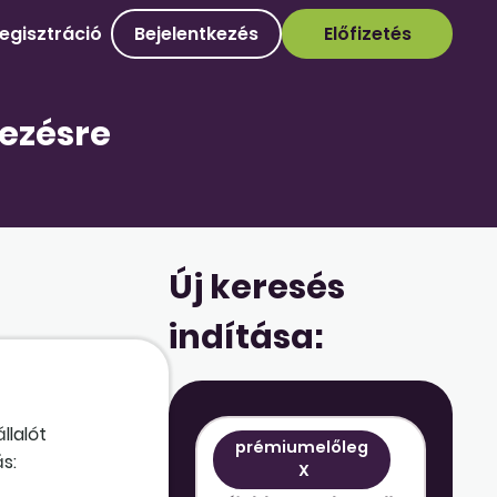
egisztráció
Bejelentkezés
Előfizetés
jezésre
Új keresés
indítása:
llalót
prémiumelőleg
ás:
X
tosan nem lehet