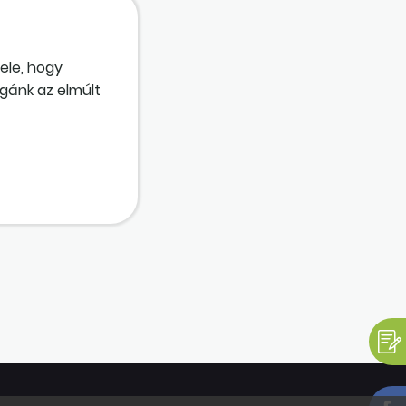
tele, hogy
égánk az elmúlt
ozva nem