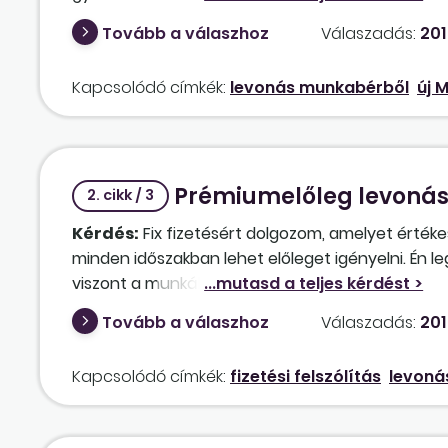
mindegyik követelést kifizetni. Lehetséges, hogy
Tovább a válaszhoz
Válaszadás:
201
Kapcsolódó címkék:
levonás munkabérből
új M
Prémiumelőleg levoná
2. cikk / 3
Kérdés:
Fix fizetésért dolgozom, amelyet értéke
minden időszakban lehet előleget igényelni. Én 
viszont a munkáltatóm szerint – mivel nem teljesü
vezetőmnek, hogy valami hiba lehet, mert míg a
Tovább a válaszhoz
Válaszadás:
201
asszisztensek 100 000 Ft körüli kifizetést kapta
elvégeztem, hibáról nem tudok, amivel befolyáso
Kapcsolódó címkék:
fizetési felszólítás
levoná