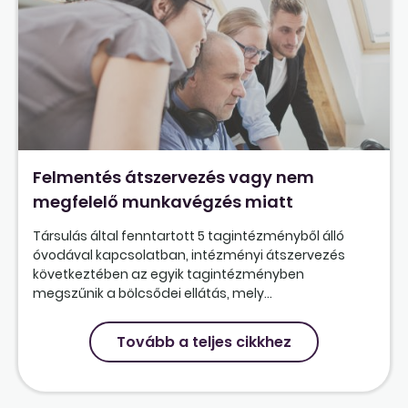
Felmentés átszervezés vagy nem
megfelelő munkavégzés miatt
Társulás által fenntartott 5 tagintézményből álló
óvodával kapcsolatban, intézményi átszervezés
következtében az egyik tagintézményben
megszűnik a bölcsődei ellátás, mely...
Tovább a teljes cikkhez