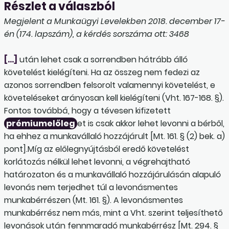
Részlet a válaszból
Megjelent a Munkaügyi Levelekben 2018. december 17-
én (174. lapszám), a kérdés sorszáma ott: 3468
[…]
után lehet csak a sorrendben hátrább álló
követelést kielégíteni. Ha az összeg nem fedezi az
azonos sorrendben felsorolt valamennyi követelést, e
követeléseket arányosan kell kielégíteni (Vht. 167-168. §).
Fontos továbbá, hogy a tévesen kifizetett
prémiumelőleg
et is csak akkor lehet levonni a bérből,
ha ehhez a munkavállaló hozzájárult [Mt. 161. § (2) bek. a)
pont].Míg az előlegnyújtásból eredő követelést
korlátozás nélkül lehet levonni, a végrehajtható
határozaton és a munkavállaló hozzájárulásán alapuló
levonás nem terjedhet túl a levonásmentes
munkabérrészen (Mt. 161. §). A levonásmentes
munkabérrész nem más, mint a Vht. szerint teljesíthető
levonások után fennmaradó munkabérrész [Mt. 294. §