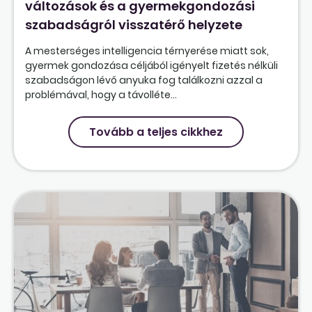
változások és a gyermekgondozási
szabadságról visszatérő helyzete
A mesterséges intelligencia térnyerése miatt sok,
gyermek gondozása céljából igényelt fizetés nélküli
szabadságon lévő anyuka fog találkozni azzal a
problémával, hogy a távolléte...
Tovább a teljes cikkhez