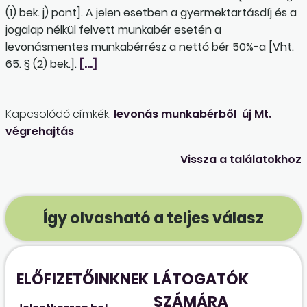
(1) bek. j) pont]. A jelen esetben a gyermektartásdíj és a
jogalap nélkül felvett munkabér esetén a
levonásmentes munkabérrész a nettó bér 50%-a [Vht.
65. § (2) bek.].
[…]
Kapcsolódó címkék:
levonás munkabérből
új Mt.
végrehajtás
Vissza a találatokhoz
Így olvasható a teljes válasz
ELŐFIZETŐINKNEK
LÁTOGATÓK
SZÁMÁRA