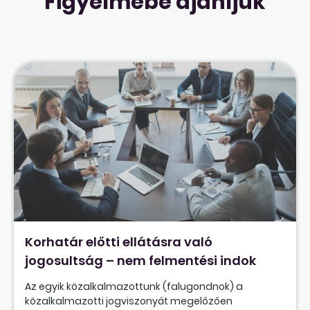
Figyelmébe ajánljuk
Korhatár előtti ellátásra való
jogosultság – nem felmentési indok
Az egyik közalkalmazottunk (falugondnok) a
közalkalmazotti jogviszonyát megelőzően