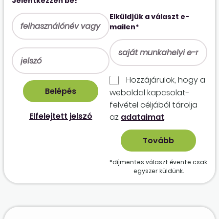
Jelentkezzen be!
Elküldjük a választ e-
mailen*
Hozzájárulok, hogy a
weboldal kapcso­lat­
felvétel céljából tárolja
Elfelejtett jelszó
az
adataimat
.
*díjmentes választ évente csak
egyszer küldünk.