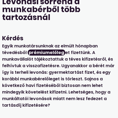
Levonási sorrend a
munkabérből több
tartozásnál
Kérdés
Egyik munkatársunknak az elmúlt hónapban
tévedésből
prémiumelőleg
et fizettünk. A
munkavállalót tájékoztattuk a téves kifizetésről, és
felhívtuk a visszafizetésre. Ugyanakkor a bérét már
így is terheli levonás: gyermektartást fizet, és egy
korábbi munkabérelőleget is törleszt. Sajnos a
következő havi fizetéséből biztosan nem lehet
mindegyik követelést kifizetni. Lehetséges, hogy a
munkáltatói levonások miatt nem lesz fedezet a
tartásdíj kifizetésére?