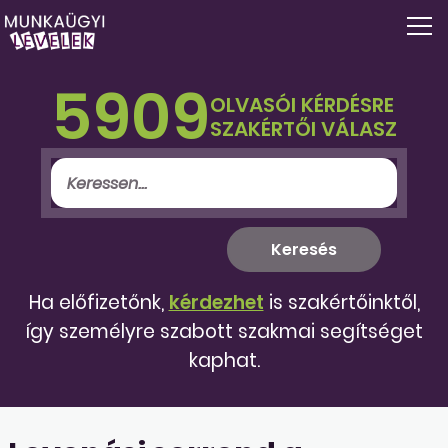
5909
OLVASÓI KÉRDÉSRE
SZAKÉRTŐI VÁLASZ
Ha előfizetőnk,
kérdezhet
is szakértőinktől,
így személyre szabott szakmai segítséget
kaphat.