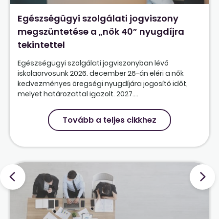
Egészségügyi szolgálati jogviszony
megszüntetése a „nők 40” nyugdíjra
tekintettel
Egészségügyi szolgálati jogviszonyban lévő
iskolaorvosunk 2026. december 26-án eléri a nők
kedvezményes öregségi nyugdíjára jogosító időt,
melyet határozattal igazolt. 2027....
Tovább a teljes cikkhez