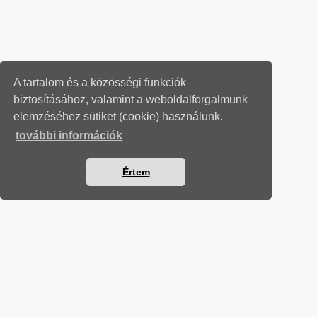
A tartalom és a közösségi funkciók
biztosításához, valamint a weboldalforgalmunk
elemzéséhez sütiket (cookie) használunk.
további információk
Értem
MUNKAÜGYI LEVELEK