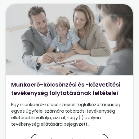
Munkaerő-kölcsönzési és -közvetítési
tevékenység folytatásának feltételei
Egy munkaerő-kölcsönzéssel foglalkozó társaság
egyes ügyfelei számára toborzási tevékenység
ellátását is vállalja, azzal, hogy (i) az ilyen
tevékenység ellátására bejegyzett...