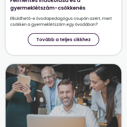
Felmentés indokolása és a
gyermeklétszám-csökkenés
Elküldhető-e óvodapedagógus csupán azért, mert
csökken a gyermeklétszám egy óvodában?
Tovább a teljes cikkhez