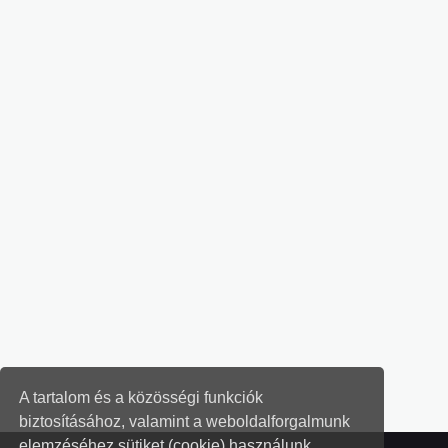
A tartalom és a közösségi funkciók
biztosításához, valamint a weboldalforgalmunk
elemzéséhez sütiket (cookie) használunk.