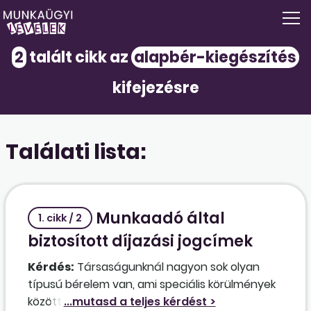
2
talált cikk az
alapbér-kiegészítés
kifejezésre
Találati lista:
Munkaadó által
1. cikk / 2
biztosított díjazási jogcímek
Kérdés:
Társaságunknál nagyon sok olyan
típusú bérelem van, ami speciális körülmények
közötti munkavégzéshez kapcsolódik (pl.