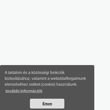
A tartalom és a közösségi funkciók
biztosításához, valamint a weboldalforgalmunk
elemzéséhez sütiket (cookie) használunk.
további információk
Értem