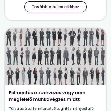
Tovább a teljes cikkhez
Felmentés átszervezés vagy nem
megfelelő munkavégzés miatt
Társulás által fenntartott 5 tagintézményből álló