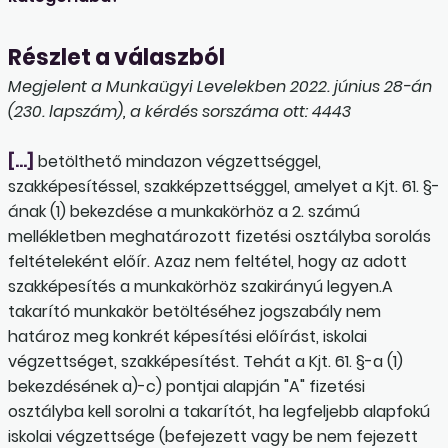
Részlet a válaszból
Megjelent a Munkaügyi Levelekben 2022. június 28-án
(230. lapszám), a kérdés sorszáma ott: 4443
[…]
betölthető mindazon végzettséggel,
szakképesítéssel, szakképzettséggel, amelyet a Kjt. 61. §-
ának (1) bekezdése a munkakörhöz a 2. számú
mellékletben meghatározott fizetési osztályba sorolás
feltételeként előír. Azaz nem feltétel, hogy az adott
szakképesítés a munkakörhöz szakirányú legyen.A
takarító munkakör betöltéséhez jogszabály nem
határoz meg konkrét képesítési előírást, iskolai
végzettséget, szakképesítést. Tehát a Kjt. 61. §-a (1)
bekezdésének a)-c) pontjai alapján "A" fizetési
osztályba kell sorolni a takarítót, ha legfeljebb alapfokú
iskolai végzettsége (befejezett vagy be nem fejezett