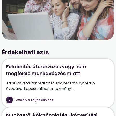
Érdekelheti ez is
Felmentés átszervezés vagy nem
megfelelő munkavégzés miatt
Társulás által fenntartott 5 tagintézményből álló
óvodával kapcsolatban, intézményi...
Tovább a teljes cikkhez
Munkaerő-kölcsönzési és -közvetítési