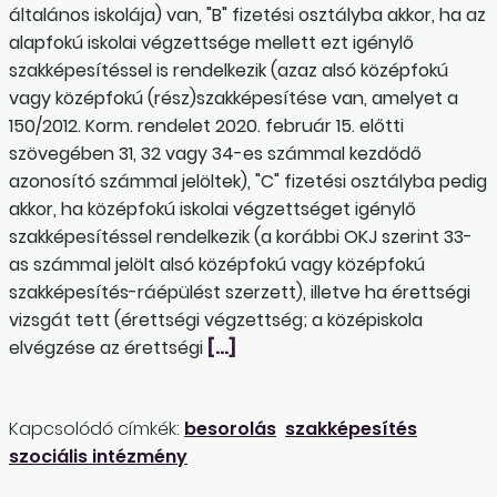
általános iskolája) van, "B" fizetési osztályba akkor, ha az
alapfokú iskolai végzettsége mellett ezt igénylő
szakképesítéssel is rendelkezik (azaz alsó középfokú
vagy középfokú (rész)szakképesítése van, amelyet a
150/2012. Korm. rendelet 2020. február 15. előtti
szövegében 31, 32 vagy 34-es számmal kezdődő
azonosító számmal jelöltek), "C" fizetési osztályba pedig
akkor, ha középfokú iskolai végzettséget igénylő
szakképesítéssel rendelkezik (a korábbi OKJ szerint 33-
as számmal jelölt alsó középfokú vagy középfokú
szakképesítés-ráépülést szerzett), illetve ha érettségi
vizsgát tett (érettségi végzettség; a középiskola
elvégzése az érettségi
[…]
Kapcsolódó címkék:
besorolás
szakképesítés
szociális intézmény