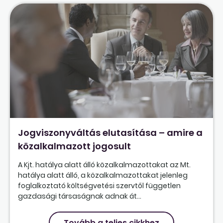
Jogviszonyváltás elutasítása – amire a
közalkalmazott jogosult
A Kjt. hatálya alatt álló közalkalmazottakat az Mt.
hatálya alatt álló, a közalkalmazottakat jelenleg
foglalkoztató költségvetési szervtől független
gazdasági társaságnak adnak át...
Tovább a teljes cikkhez