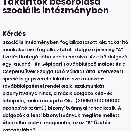
Takarítók besorolása
szociális intézményben
Kérdés
Szociális intézményben foglalkoztatott két, takarító
munkakörben foglalkoztatott dolgozó jelenleg "A"
fizetési kategóriába van besorolva. Az első dolgozó
egy, a Kohó- és Gépipari Továbbképző Intézet és a
Csepel Művek Szolgáltató Vállalat által szervezett
speciális gépszerelő lakatos szakmunkás-
továbbképzéssel rendelkezik, szakmunkás-
bizonyítványa nincs, a másik dolgozó Kéz- és
lábápoló, műkörömépítő OKJ (318150100000000
azonosító számú) bizonyítvánnyal rendelkezik. A
dolgozók a fenti bizonyítványuk megléte mellett
átsorolhatóak-e magasabb, azaz "B" fizetési
kategóriába?