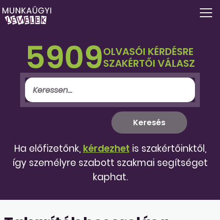
5909
OLVASÓI KÉRDÉSRE
SZAKÉRTŐI VÁLASZ
Ha előfizetőnk,
kérdezhet
is szakértőinktől,
így személyre szabott szakmai segítséget
kaphat.