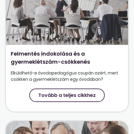
Felmentés indokolása és a
gyermeklétszám-csökkenés
Elküldhető-e óvodapedagógus csupán azért, mert
csökken a gyermeklétszám egy óvodában?
Tovább a teljes cikkhez