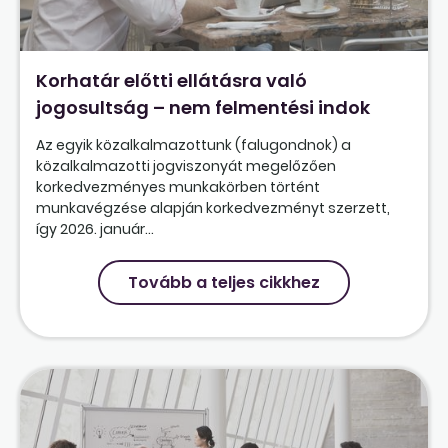
Korhatár előtti ellátásra való
jogosultság – nem felmentési indok
Az egyik közalkalmazottunk (falugondnok) a
közalkalmazotti jogviszonyát megelőzően
korkedvezményes munkakörben történt
munkavégzése alapján korkedvezményt szerzett,
így 2026. január...
Tovább a teljes cikkhez