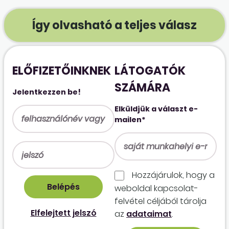
Így olvasható a teljes válasz
ELŐFIZETŐINKNEK
LÁTOGATÓK
SZÁMÁRA
Jelentkezzen be!
Elküldjük a választ e-
mailen*
Hozzájárulok, hogy a
weboldal kapcso­lat­
felvétel céljából tárolja
Elfelejtett jelszó
az
adataimat
.