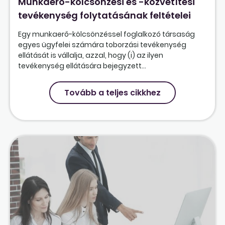
Munkaerő-kölcsönzési és -közvetítési
tevékenység folytatásának feltételei
Egy munkaerő-kölcsönzéssel foglalkozó társaság
egyes ügyfelei számára toborzási tevékenység
ellátását is vállalja, azzal, hogy (i) az ilyen
tevékenység ellátására bejegyzett...
Tovább a teljes cikkhez