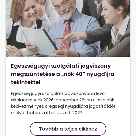
Egészségügyi szolgálati jogviszony
megszüntetése a „nők 40” nyugdíjra
tekintettel
Egészségügyi szolgálati jogviszonyban lévő
iskolaorvosunk 2026. december 26-án eléri a nők
kedvezményes öregségi nyugdíjára jogosító időt,
melyet határozattal igazolt. 2027....
Tovább a teljes cikkhez