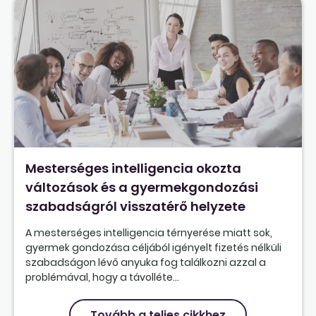
Mesterséges intelligencia okozta
változások és a gyermekgondozási
szabadságról visszatérő helyzete
A mesterséges intelligencia térnyerése miatt sok,
gyermek gondozása céljából igényelt fizetés nélküli
szabadságon lévő anyuka fog találkozni azzal a
problémával, hogy a távolléte...
Tovább a teljes cikkhez