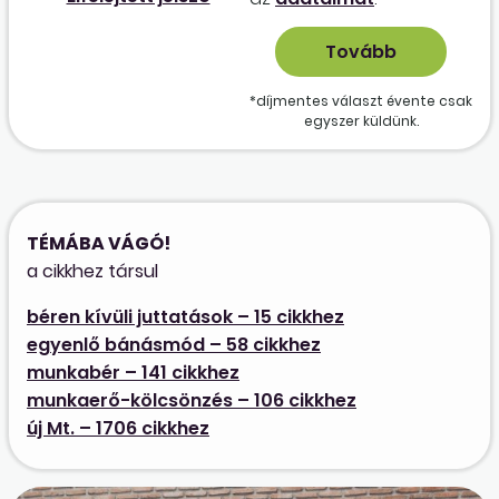
*díjmentes választ évente csak
egyszer küldünk.
TÉMÁBA VÁGÓ!
a cikkhez társul
béren kívüli juttatások – 15 cikkhez
egyenlő bánásmód – 58 cikkhez
munkabér – 141 cikkhez
munkaerő-kölcsönzés – 106 cikkhez
új Mt. – 1706 cikkhez