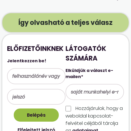
Így olvasható a teljes válasz
ELŐFIZETŐINKNEK
LÁTOGATÓK
SZÁMÁRA
Jelentkezzen be!
Elküldjük a választ e-
mailen*
Hozzájárulok, hogy a
weboldal kapcso­lat­
felvétel céljából tárolja
Elfelejtett jelszó
az
adataimat
.