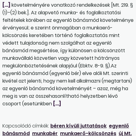
[…]
követelményére vonatkozó rendelkezések [Mt. 219. §
(1)–(2) bek.]. Az alapvető munka- és foglalkoztatási
feltételek körében az egyenlő bánásmód követelménye
érvényesül; e szerint önmagában a munkaerő-
kölcsönzés keretében történő foglalkoztatás mint
védett tulajdonság nem szolgálhat az egyenlő
bánásmód megsértése, így különösen a kölcsönzött
munkavállaló közvetlen vagy közvetett hátrányos
megkülönböztetésének alapjául (Ebktv. 8-9. §).Az
egyenlő bánásmód (egyenlő bér) elve alóli Mt. szerinti
kivétel azt jelenti, hogy nem kell alkalmazni (megtartani)
az egyenlő bánásmód követelményét – azaz, még ha
meg is van az összehasonlítható helyzetben lévő
csoport (esetünkben
[…]
Kapcsolódó címkék:
béren kívüli juttatások
egyenlő
bánásmód
munkabér
munkaerő-kölcsönzés
új Mt.