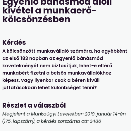
Egyenlő bánásmód alóli
kivétel a munkaerő-
kölcsönzésben
Kérdés
A kölcsönzött munkavállaló számára, ha egyébként
az első 183 napban az egyenlő bánásmód
követelményét nem biztosítjuk, lehet-e eltérő
munkabért fizetni a belsős munkavállalókhoz
képest, vagy ilyenkor csak a béren kívüli
juttatásokban lehet különbséget tenni?
Részlet a válaszból
Megjelent a Munkaügyi Levelekben 2019. január 14-én
(175. lapszám), a kérdés sorszáma ott: 3486