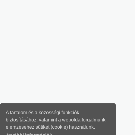
A tartalom és a közösségi funkciók
biztosításához, valamint a weboldalforgalmunk
elemzéséhez sütiket (cookie) használunk.