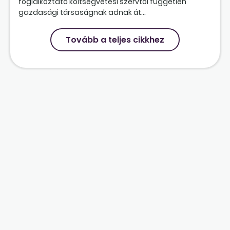
foglalkoztató költségvetési szervtől független
gazdasági társaságnak adnak át...
Tovább a teljes cikkhez