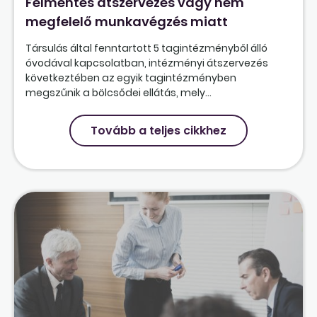
Felmentés átszervezés vagy nem
megfelelő munkavégzés miatt
Társulás által fenntartott 5 tagintézményből álló
óvodával kapcsolatban, intézményi átszervezés
következtében az egyik tagintézményben
megszűnik a bölcsődei ellátás, mely...
Tovább a teljes cikkhez