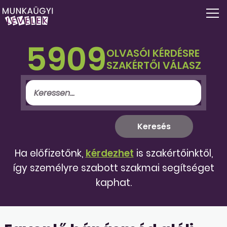
5909
OLVASÓI KÉRDÉSRE
SZAKÉRTŐI VÁLASZ
Ha előfizetőnk,
kérdezhet
is szakértőinktől,
így személyre szabott szakmai segítséget
kaphat.