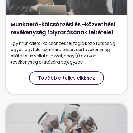
Munkaerő-kölcsönzési és -közvetítési
tevékenység folytatásának feltételei
Egy munkaerő-kölcsönzéssel foglalkozó társaság
egyes ügyfelei számára toborzási tevékenység
ellátását is vállalja, azzal, hogy (i) az ilyen
tevékenység ellátására bejegyzett...
Tovább a teljes cikkhez