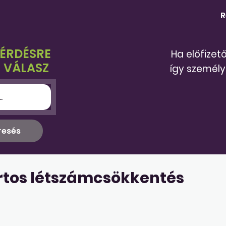
R
KÉRDÉSRE
Ha előfizet
 VÁLASZ
így személy
rtos létszámcsökkentés