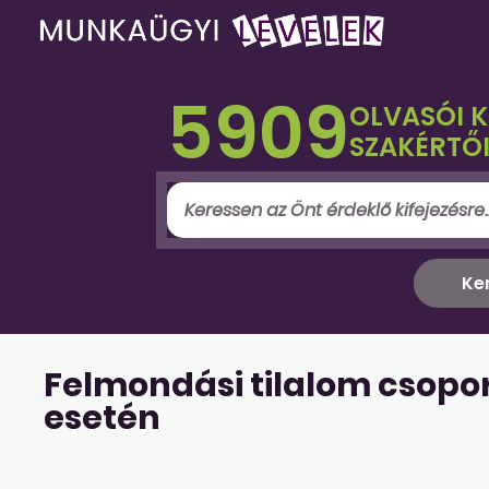
5909
OLVASÓI 
SZAKÉRTŐI
Felmondási tilalom csopo
esetén