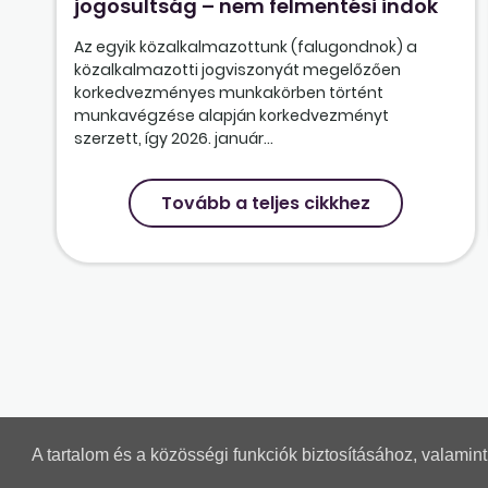
jogosultság – nem felmentési indok
Az egyik közalkalmazottunk (falugondnok) a
közalkalmazotti jogviszonyát megelőzően
korkedvezményes munkakörben történt
munkavégzése alapján korkedvezményt
szerzett, így 2026. január...
Tovább a teljes cikkhez
A tartalom és a közösségi funkciók biztosításához, valami