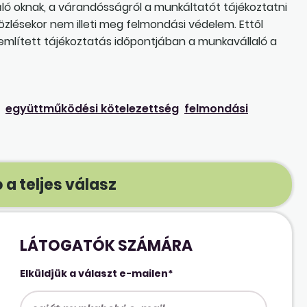
lgáló oknak, a várandósságról a munkáltatót tájékoztatni
közlésekor nem illeti meg felmondási védelem. Ettől
 említett tájékoztatás időpontjában a munkavállaló a
együttműködési kötelezettség
felmondási
 a teljes válasz
LÁTOGATÓK SZÁMÁRA
Elküldjük a választ e-mailen*