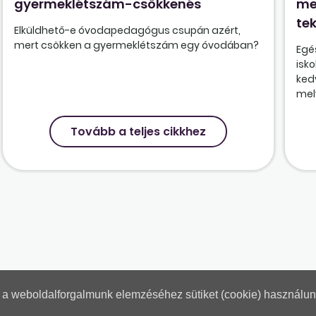
gyermeklétszám-csökkenés
me
tek
Elküldhető-e óvodapedagógus csupán azért,
mert csökken a gyermeklétszám egy óvodában?
Egé
isk
ked
mely
Tovább a teljes cikkhez
nt a weboldalforgalmunk elemzéséhez sütiket (cookie) használu