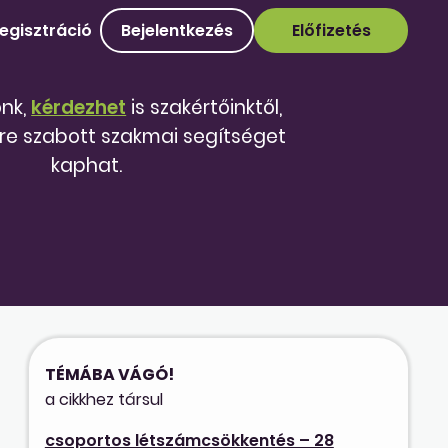
egisztráció
Bejelentkezés
Előfizetés
őnk,
kérdezhet
is szakértőinktől,
re szabott szakmai segítséget
kaphat.
TÉMÁBA VÁGÓ!
a cikkhez társul
csoportos létszámcsökkentés – 28