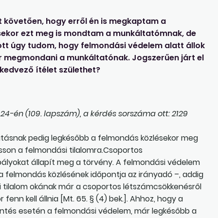
t követően, hogy erről én is megkaptam a
ésekor ezt meg is mondtam a munkáltatómnak, de
tt úgy tudom, hogy felmondási védelem alatt állok
or megmondani a munkáltatónak. Jogszerűen járt el
edvező ítélet születhet?
4-én (109. lapszám), a kérdés sorszáma ott: 2129
oztatásnak pedig legkésőbb a felmondás közlésekor meg
asson a felmondási tilalomra.Csoportos
ályokat állapít meg a törvény. A felmondási védelem
 a felmondás közlésének időpontja az irányadó –, addig
 tilalom okának már a csoportos létszámcsökkenésről
enn kell állnia [Mt. 65. § (4) bek.]. Ahhoz, hogy a
entés esetén a felmondási védelem, már legkésőbb a