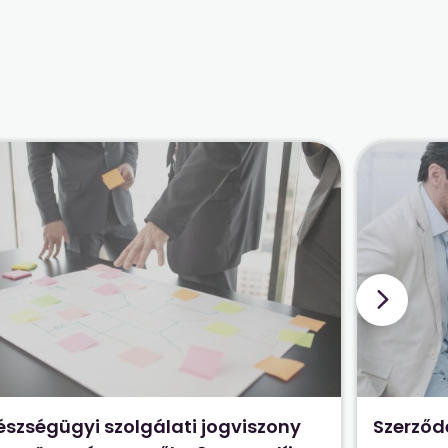
észségügyi szolgálati jogviszony
Szerződ