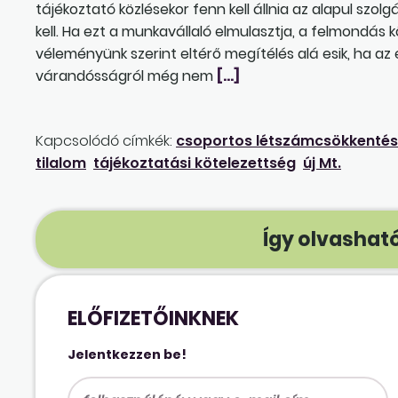
tájékoztató közlésekor fenn kell állnia az alapul szo
kell. Ha ezt a munkavállaló elmulasztja, a felmondás 
véleményünk szerint eltérő megítélés alá esik, ha az
várandósságról még nem
[…]
Kapcsolódó címkék:
csoportos létszámcsökkentés
tilalom
tájékoztatási kötelezettség
új Mt.
Így olvasható
ELŐFIZETŐINKNEK
Jelentkezzen be!