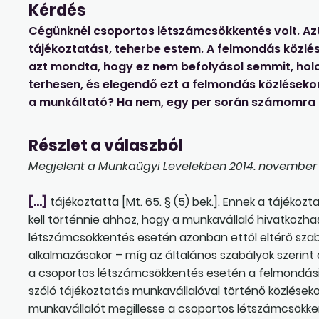
Kérdés
Cégünknél csoportos létszámcsökkentés volt. Az
tájékoztatást, teherbe estem. A felmondás közl
azt mondta, hogy ez nem befolyásol semmit, holo
terhesen, és elegendő ezt a felmondás közlések
a munkáltató? Ha nem, egy per során számomra k
Részlet a válaszból
Megjelent a Munkaügyi Levelekben 2014. november 2
[…]
tájékoztatta [Mt. 65. § (5) bek.]. Ennek a tájék
kell történnie ahhoz, hogy a munkavállaló hivatkozh
létszámcsökkentés esetén azonban ettől eltérő szab
alkalmazásakor – míg az általános szabályok szerint
a csoportos létszámcsökkentés esetén a felmondási
szóló tájékoztatás munkavállalóval történő közlésekor f
munkavállalót megillesse a csoportos létszámcsökk