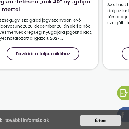
gszüntetése a „nők 40” nyugdíjra
Az elmúlt
intettel
dolgoztunk
társaságon
szségügyi szolgálati jogviszonyban lévő
szolgáltatá
olaorvosunk 2026. december 26-án eléri a nők
vezményes öregségi nyugdíjára jogosító időt,
et határozattal igazolt. 2027....
Tovább a teljes cikkhez
nk.
további információk
Értem