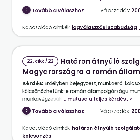
Tovább a válaszhoz
Válaszadás:
200
Kapcsolódó címkék:
jogválasztási szabadság
Határon átnyúló szolg
22. cikk / 22
Magyarországra a román állam
Kérdés:
Erdélyben bejegyzett, munkaerő-kölcsön
kölcsönözhetünk-e román állampolgárságú munka
munkavégzésükhöz munkavállalási engedély be
Tovább a válaszhoz
Válaszadás:
200
Kapcsolódó címkék:
határon átnyúló szolgálat
kölcsönzés