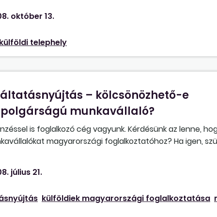
8. október 13.
külföldi telephely
áltatásnyújtás – kölcsönözhető-e
polgárságú munkavállaló?
zéssel is foglalkozó cég vagyunk. Kérdésünk az lenne, ho
vállalókat magyarországi foglalkoztatóhoz? Ha igen, sz
szerzése?
8. július 21.
ásnyújtás
külföldiek magyarországi foglalkoztatása