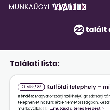
22
talált
Találati lista:
Külföldi telephely – m
21. cikk / 22
Kérdés:
Magyarországi székhelyű gazdasági társ
telephelyet hozunk létre Németországban. Kez
munkavállalót kiküldeni, hanem kinti szakemberek