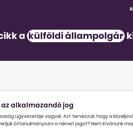
R
 cikk a
külföldi állampolgár
k
i az alkalmazandó jog
aság ügyvezetője vagyok. Azt tervezzük, hogy a közeljöv
dhetjük áttanulmányozni a német jogot? Nem kívánunk ma
re lenne szükségünk. Milyen szabályok szerint alkalmazzuk