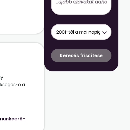
gy
ükséges-e a
munkaerő-