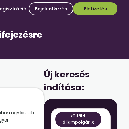
egisztráció
Bejelentkezés
Előfizetés
ifejezésre
Új keresés
indítása:
őben egy kisebb
külföldi
gyar
állampolgár
X
 őket?