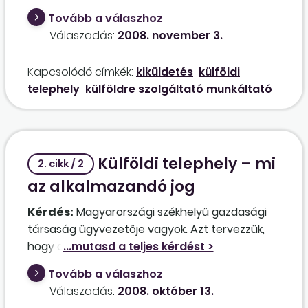
munkavégzésre, ahol a kft. alvállalkozóként
Tovább a válaszhoz
dolgozik. Mi lenne a legegyszerűbb
Válaszadás:
2008. november 3.
(költségkímélőbb) megoldás mindkettőnk
számára?
Kapcsolódó címkék:
kiküldetés
külföldi
telephely
külföldre szolgáltató munkáltató
Külföldi telephely – mi
2. cikk / 2
az alkalmazandó jog
Kérdés:
Magyarországi székhelyű gazdasági
társaság ügyvezetője vagyok. Azt tervezzük,
hogy a közeljövőben egy kisebb telephelyet
hozunk létre Németországban. Kezdhetjük
Tovább a válaszhoz
áttanulmányozni a német jogot? Nem
Válaszadás:
2008. október 13.
kívánunk magyar munkavállalót kiküldeni,