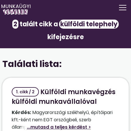
2
talált cikk a
külföldi telephely
kifejezésre
Találati lista:
Külföldi munkavégzés
1. cikk / 2
külföldi munkavállalóval
Kérdés:
Magyarországi székhelyű, építőipari
kft.-ként nem EGT országbeli, szerb
állampolgárt alkalmaznék svédországi