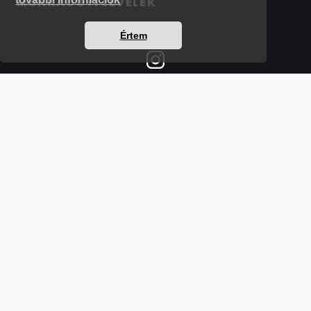
MUNKAÜGYI LEVELEK
Értem
Részletek a bankkártyás fizetésről
Kérdések és válaszok a bankkártyás fizetésről
Hogyan használjam?
Tartalomjegyzék