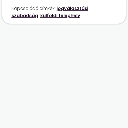
hanem kinti szakemberekre lenne szükségünk.
Kapcsolódó címkék:
jogválasztási
Milyen szabályok szerint alkalmazzuk őket?
szabadság
külföldi telephely