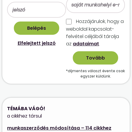
Hozzájárulok, hogy a
weboldal kapcso­lat­
felvétel céljából tárolja
Elfelejtett jelszó
az
adataimat
.
*díjmentes választ évente csak
egyszer küldünk.
TÉMÁBA VÁGÓ!
a cikkhez társul
munkaszerződés módosítása – 114 cikkhez