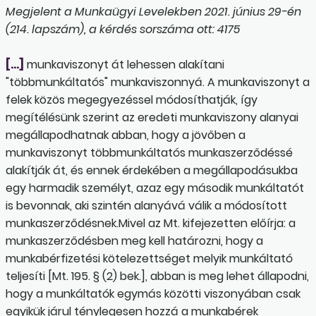
Megjelent a Munkaügyi Levelekben 2021. június 29-én
(214. lapszám), a kérdés sorszáma ott: 4175
[…]
munkaviszonyt át lehessen alakítani
"többmunkáltatós" munkaviszonnyá. A munkaviszonyt a
felek közös megegyezéssel módosíthatják, így
megítélésünk szerint az eredeti munkaviszony alanyai
megállapodhatnak abban, hogy a jövőben a
munkaviszonyt többmunkáltatós munkaszerződéssé
alakítják át, és ennek érdekében a megállapodásukba
egy harmadik személyt, azaz egy második munkáltatót
is bevonnak, aki szintén alanyává válik a módosított
munkaszerződésnek.Mivel az Mt. kifejezetten előírja: a
munkaszerződésben meg kell határozni, hogy a
munkabérfizetési kötelezettséget melyik munkáltató
teljesíti [Mt. 195. § (2) bek.], abban is meg lehet állapodni,
hogy a munkáltatók egymás közötti viszonyában csak
egyikük járul ténylegesen hozzá a munkabérek