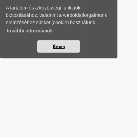
A tartalom és a közösségi funkciók
biztosításához, valamint a weboldalforgalmunk
elemzéséhez sütiket (cookie) használunk.
további információk
Értem
MUNKAÜGYI LEVELEK