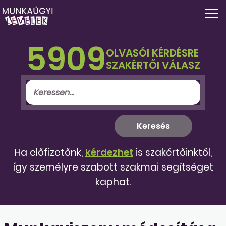
5909
OLVASÓI KÉRDÉSRE
SZAKÉRTŐI VÁLASZ
Ha előfizetőnk,
kérdezhet
is szakértőinktől,
így személyre szabott szakmai segítséget
kaphat.