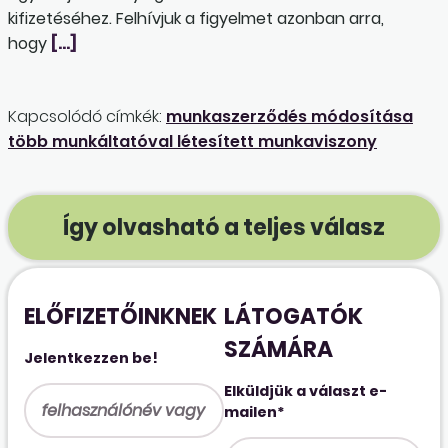
kifizetéséhez. Felhívjuk a figyelmet azonban arra,
hogy
[…]
Kapcsolódó címkék:
munkaszerződés módosítása
több munkáltatóval létesített munkaviszony
Így olvasható a teljes válasz
ELŐFIZETŐINKNEK
LÁTOGATÓK
SZÁMÁRA
Jelentkezzen be!
Elküldjük a választ e-
mailen*