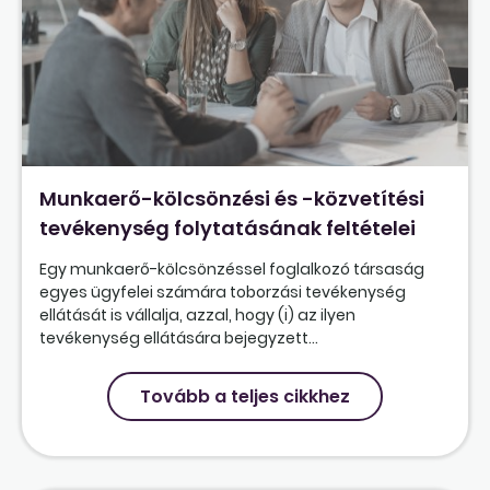
Munkaerő-kölcsönzési és -közvetítési
tevékenység folytatásának feltételei
Egy munkaerő-kölcsönzéssel foglalkozó társaság
egyes ügyfelei számára toborzási tevékenység
ellátását is vállalja, azzal, hogy (i) az ilyen
tevékenység ellátására bejegyzett...
Tovább a teljes cikkhez