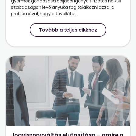
gyermek gondozása céljából igényelt fizetés nélküli
szabadságon lévő anyuka fog találkozni azzal a
problémával, hogy a távolléte...
Tovább a teljes cikkhez
Jogviszonyváltás elutasítása – amire a