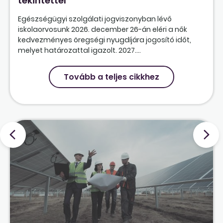
tekintettel
Egészségügyi szolgálati jogviszonyban lévő
iskolaorvosunk 2026. december 26-án eléri a nők
kedvezményes öregségi nyugdíjára jogosító időt,
melyet határozattal igazolt. 2027....
Tovább a teljes cikkhez