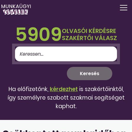
5909
OLVASÓI KÉRDÉSRE
SZAKÉRTŐI VÁLASZ
Ha előfizetőnk,
kérdezhet
is szakértőinktől,
így személyre szabott szakmai segítséget
kaphat.