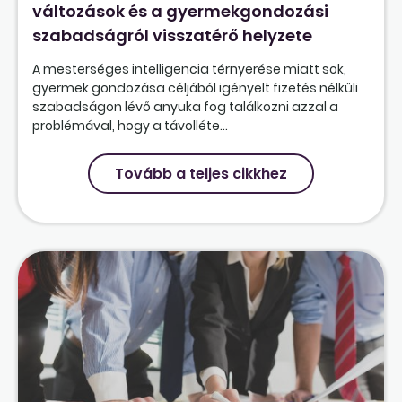
változások és a gyermekgondozási
szabadságról visszatérő helyzete
A mesterséges intelligencia térnyerése miatt sok,
gyermek gondozása céljából igényelt fizetés nélküli
szabadságon lévő anyuka fog találkozni azzal a
problémával, hogy a távolléte...
Tovább a teljes cikkhez