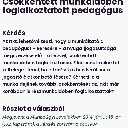
Csökkentett munkaidőben
foglalkoztatott pedagógus
Kérdés
Az Nkt. lehetővé teszi, hogy a munkáltató a
pedagógust – kérésére – a nyugdíjjogosultsága
megszerzése előtt öt évvel, csökkentett
munkaidőben foglalkoztassa. E kérésnek mikortól
kell eleget tenni, ha a tanév közben kerül sor a
jogosító életkor betöltésére? Kérheti-e a
munkaidejének további csökkentését az, akit már
korábban is részmunkaidőben foglalkoztattak?
Részlet a válaszból
Megjelent a Munkaügyi Levelekben 2014. június 16-án
(102. lapszám), a kérdés sorszáma ott: 1984