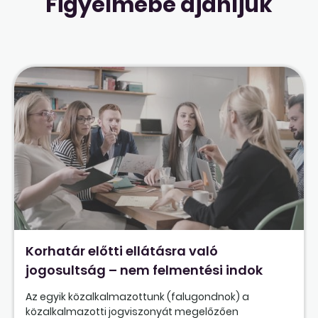
Figyelmébe ajánljuk
Korhatár előtti ellátásra való
jogosultság – nem felmentési indok
Az egyik közalkalmazottunk (falugondnok) a
közalkalmazotti jogviszonyát megelőzően