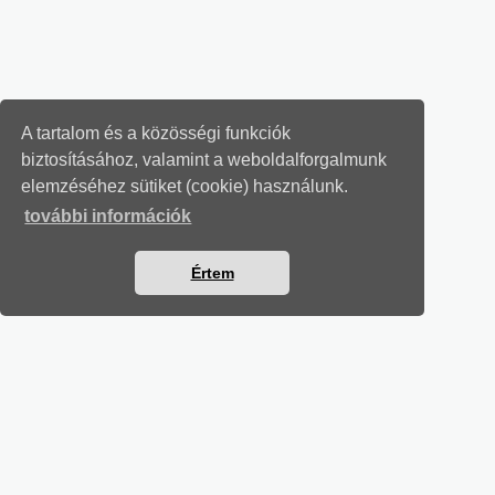
A tartalom és a közösségi funkciók
biztosításához, valamint a weboldalforgalmunk
elemzéséhez sütiket (cookie) használunk.
további információk
Értem
MUNKAÜGYI LEVELEK