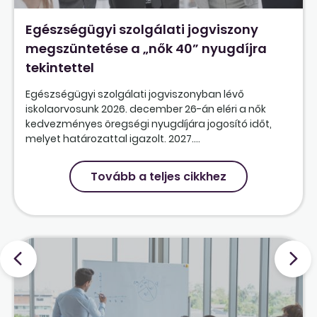
Egészségügyi szolgálati jogviszony
megszüntetése a „nők 40” nyugdíjra
tekintettel
Egészségügyi szolgálati jogviszonyban lévő
iskolaorvosunk 2026. december 26-án eléri a nők
kedvezményes öregségi nyugdíjára jogosító időt,
melyet határozattal igazolt. 2027....
Tovább a teljes cikkhez