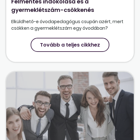
Felmentés indokolása és a
gyermeklétszám-csökkenés
Elküldhető-e óvodapedagógus csupán azért, mert
csökken a gyermeklétszám egy óvodában?
Tovább a teljes cikkhez