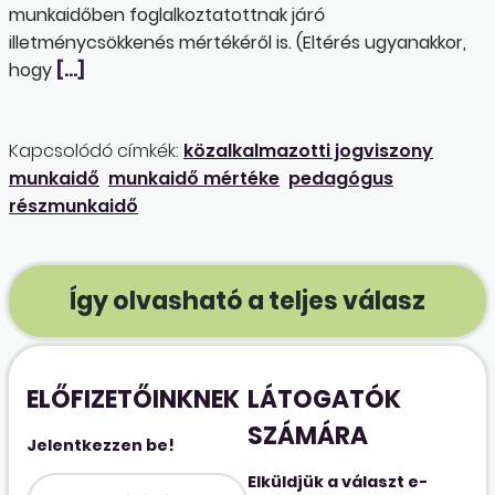
munkaidőben foglalkoztatottnak járó
illetménycsökkenés mértékéről is. (Eltérés ugyanakkor,
hogy
[…]
Kapcsolódó címkék:
közalkalmazotti jogviszony
munkaidő
munkaidő mértéke
pedagógus
részmunkaidő
Így olvasható a teljes válasz
ELŐFIZETŐINKNEK
LÁTOGATÓK
SZÁMÁRA
Jelentkezzen be!
Elküldjük a választ e-