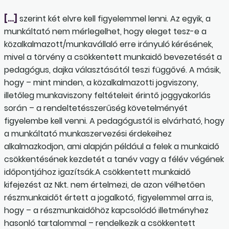
[…]
szerint két elvre kell figyelemmel lenni. Az egyik, a
munkáltató nem mérlegelhet, hogy eleget tesz-e a
közalkalmazott/munkavállaló erre irányuló kérésének,
mivel a törvény a csökkentett munkaidő bevezetését a
pedagógus, dajka választásától teszi függővé. A másik,
hogy – mint minden, a közalkalmazotti jogviszony,
illetőleg munkaviszony feltételeit érintő joggyakorlás
során – a rendeltetésszerűség követelményét
figyelembe kell venni. A pedagógustól is elvárható, hogy
a munkáltató munkaszervezési érdekeihez
alkalmazkodjon, ami alapján például a felek a munkaidő
csökkentésének kezdetét a tanév vagy a félév végének
időpontjához igazítsák.A csökkentett munkaidő
kifejezést az Nkt. nem értelmezi, de azon vélhetően
részmunkaidőt értett a jogalkotó, figyelemmel arra is,
hogy – a részmunkaidőhöz kapcsolódó illetményhez
hasonló tartalommal – rendelkezik a csökkentett