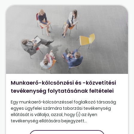
Munkaerő-kölcsönzési és -közvetítési
tevékenység folytatásának feltételei
Egy munkaerő-kölcsönzéssel foglalkozó társaság
egyes ügyfelei számára toborzási tevékenység
ellátását is vállalja, azzal, hogy (i) az ilyen
tevékenység ellátására bejegyzett...