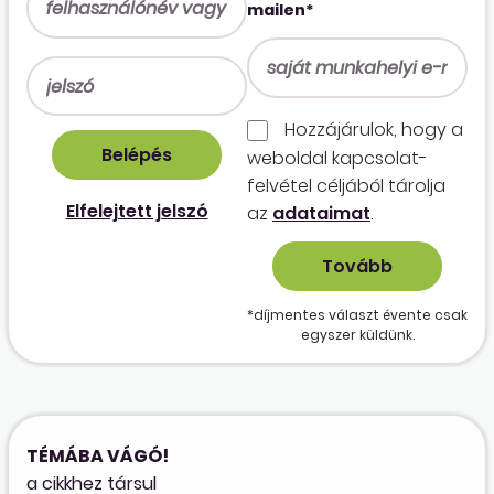
mailen*
Hozzájárulok, hogy a
weboldal kapcso­lat­
felvétel céljából tárolja
Elfelejtett jelszó
az
adataimat
.
*díjmentes választ évente csak
egyszer küldünk.
TÉMÁBA VÁGÓ!
a cikkhez társul