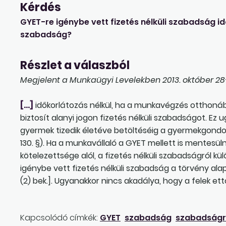
Kérdés
GYET-re igénybe vett fizetés nélküli szabadság id
szabadság?
Részlet a válaszból
Megjelent a Munkaügyi Levelekben 2013. október 28-
[…]
időkorlátozás nélkül, ha a munkavégzés otthonába
biztosít alanyi jogon fizetés nélküli szabadságot. Ez 
gyermek tizedik életéve betöltéséig a gyermekgondozá
130. §). Ha a munkavállaló a GYET mellett is mentesül
kötelezettsége alól, a fizetés nélküli szabadságról kü
igénybe vett fizetés nélküli szabadság a törvény ala
(2) bek.]. Ugyanakkor nincs akadálya, hogy a felek et
Kapcsolódó címkék:
GYET
szabadság
szabadságra