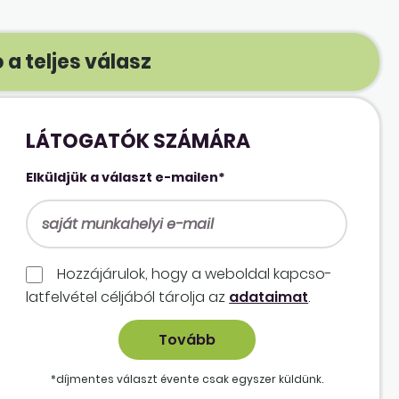
 a teljes válasz
LÁTOGATÓK SZÁMÁRA
Elküldjük a választ e-mailen*
Hozzájárulok, hogy a weboldal kapcso­
lat­felvétel céljából tárolja az
adataimat
.
*díjmentes választ évente csak egyszer küldünk.