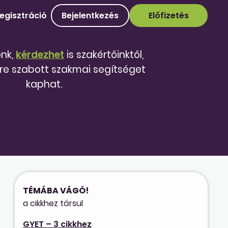
egisztráció
Bejelentkezés
Előfizetés
őnk,
kérdezhet
is szakértőinktől,
re szabott szakmai segítséget
kaphat.
TÉMÁBA VÁGÓ!
a cikkhez társul
GYET – 3 cikkhez