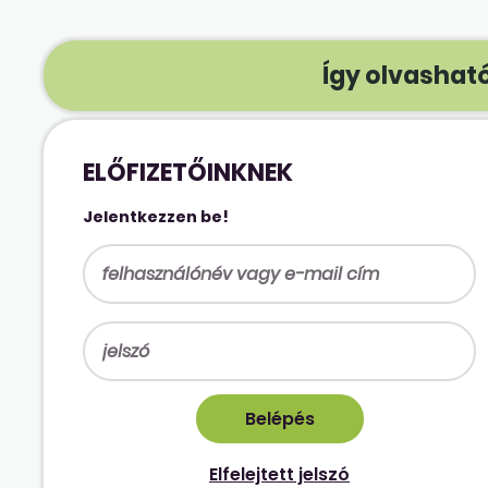
Így olvasható
ELŐFIZETŐINKNEK
Jelentkezzen be!
Elfelejtett jelszó