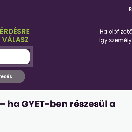
R
KÉRDÉSRE
Ha előfizet
 VÁLASZ
így személy
– ha GYET-ben részesül a