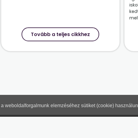
isk
ked
mely
Tovább a teljes cikkhez
nt a weboldalforgalmunk elemzéséhez sütiket (cookie) használu
Hogyan használjam?
Tartalo