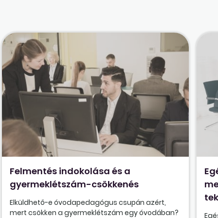
Felmentés indokolása és a
Eg
gyermeklétszám-csökkenés
me
tek
Elküldhető-e óvodapedagógus csupán azért,
mert csökken a gyermeklétszám egy óvodában?
Egé