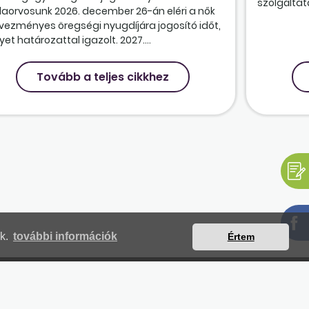
szolgáltatá
olaorvosunk 2026. december 26-án eléri a nők
vezményes öregségi nyugdíjára jogosító időt,
et határozattal igazolt. 2027....
Tovább a teljes cikkhez
nk.
további információk
Értem
mjegyzék
Magunkról
Impresszum
Kapcsolat