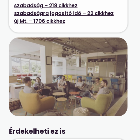
szabadság – 218 cikkhez
szabadságra jogosító idő – 22 cikkhez
új Mt. – 1706 cikkhez
Érdekelheti ez is