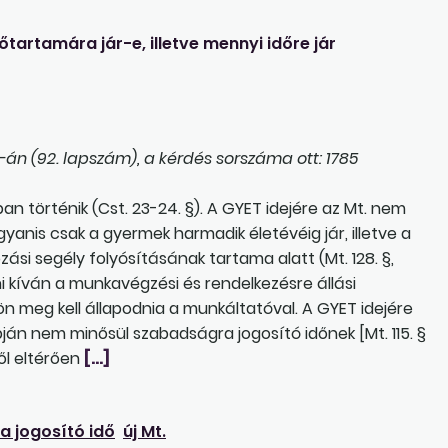
őtartamára jár-e, illetve mennyi időre jár
án (92. lapszám), a kérdés sorszáma ott: 1785
n történik (Cst. 23-24. §). A GYET idejére az Mt. nem
ugyanis csak a gyermek harmadik életévéig jár, illetve a
si segély folyósításának tartama alatt (Mt. 128. §,
ni kíván a munkavégzési és rendelkezésre állási
lön meg kell állapodnia a munkáltatóval. A GYET idejére
pján nem minősül szabadságra jogosító időnek [Mt. 115. §
től eltérően
[…]
 jogosító idő
új Mt.