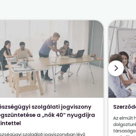
észségügyi szolgálati jogviszony
Szerződ
gszüntetése a „nők 40” nyugdíjra
Az elmúlt
intettel
dolgoztunk
társaságon
szségügyi szolgálati jogviszonyban lévő