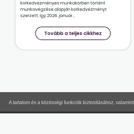
korkedvezményes munkakörben történt
munkavégzése alapján korkedvezményt
szerzett, így 2026. január...
Tovább a teljes cikkhez
A tartalom és a közösségi funkciók biztosításához, valami
MUNKAÜGYI LEVELEK