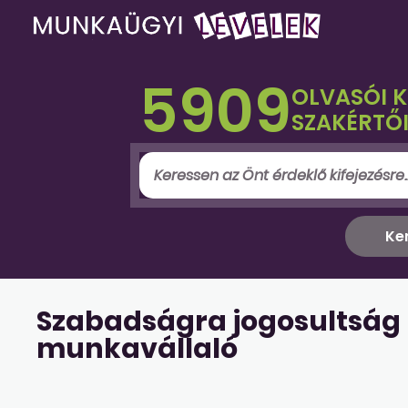
5909
OLVASÓI 
SZAKÉRTŐI
Szabadságra jogosultság 
munkavállaló