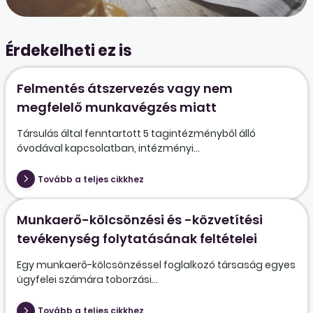
Érdekelheti ez is
Felmentés átszervezés vagy nem
megfelelő munkavégzés miatt
Társulás által fenntartott 5 tagintézményből álló
óvodával kapcsolatban, intézményi...
Tovább a teljes cikkhez
Munkaerő-kölcsönzési és -közvetítési
tevékenység folytatásának feltételei
Egy munkaerő-kölcsönzéssel foglalkozó társaság egyes
ügyfelei számára toborzási...
Tovább a teljes cikkhez