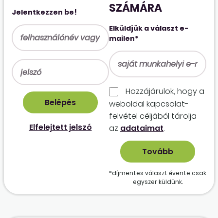
SZÁMÁRA
Jelentkezzen be!
Elküldjük a választ e-
mailen*
Hozzájárulok, hogy a
weboldal kapcso­lat­
felvétel céljából tárolja
Elfelejtett jelszó
az
adataimat
.
*díjmentes választ évente csak
egyszer küldünk.