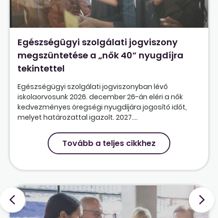
Egészségügyi szolgálati jogviszony
megszüntetése a „nők 40” nyugdíjra
tekintettel
Egészségügyi szolgálati jogviszonyban lévő
iskolaorvosunk 2026. december 26-án eléri a nők
kedvezményes öregségi nyugdíjára jogosító időt,
melyet határozattal igazolt. 2027....
Tovább a teljes cikkhez