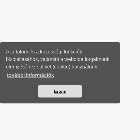
A tartalom és a közösségi funkciók
biztosításához, valamint a weboldalforgalmunk
elemzéséhez sütiket (cookie) használunk.
további információk
Értem