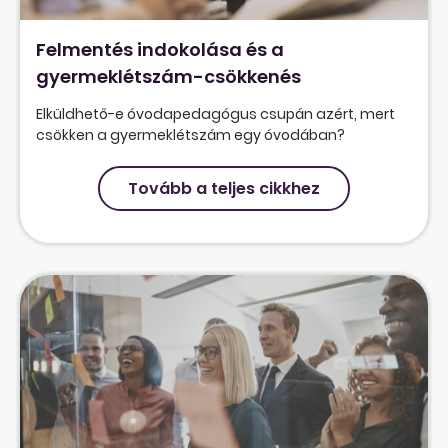
Felmentés indokolása és a
gyermeklétszám-csökkenés
Elküldhető-e óvodapedagógus csupán azért, mert
csökken a gyermeklétszám egy óvodában?
Tovább a teljes cikkhez