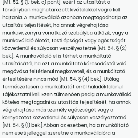
[Mt. 52. § (1) bek. c) pont], ezért az utasítást a
törvényben meghatározott kivételekkel végre kell
hajtania. A munkavállaló azonban megtagadhatja az
utasítás teljesítését, ha annak végrehajtása
munkaviszonyra vonatkozó szabályba ütközik, vagy a
munkavállaló életét, testi épségét vagy egészségét
közvetlenül és súlyosan veszélyeztetné [Mt. 54. § (2)
bek.]. A munkavállaló el is térhet a munkáltató
utasításától, ha ezt a munkáltató károsodástól való
megóvása feltétlenül megköveteli, és a munkáltató
értesítésére nincs mód [Mt. 54. § (4) bek.]. Utólag
természetesen a munkáltatót erről haladéktalanul
tájékoztatni kell. Ezen túlmenően pedig a munkavállaló
köteles megtagadni az utasítás teljesítését, ha annak
végrehajtása más személy egészségét vagy a
környezetet közvetlenül és súlyosan veszélyeztetné
[Mt. 54. § (1) bek.].Abban az esetben, ha a munkáltató
nem eseti jelleggel szeretne a munkavállalóra a