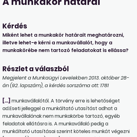
A munkakör határai
Kérdés
Miként lehet a munkakör határait meghatározni,
illetve lehet-e kérni a munkavállalót, hogy a
munkakörébe nem tartozó feladatokat is ellássa?
Részlet a válaszból
Megjelent a Munkaügyi Levelekben 2013. október 28-
án (92. lapszám), a kérdés sorszáma ott: 1781
[…]
munkavállalótól. A törvény erre is lehetőséget
ad.Eseti jelleggel a munkáltató utasítást adhat a
munkavállalónak nem munkakörbe tartozó, egyéb
feladatok ellátásra is. A munkavállaló pedig a
munkáltató utasításai szerint köteles munkát végezni