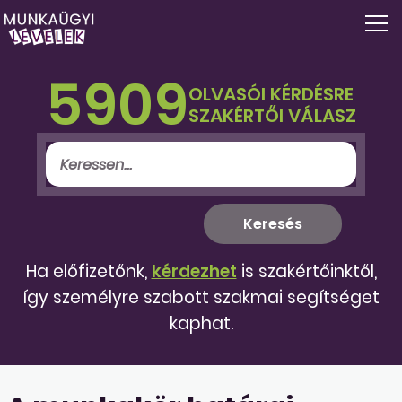
5909
OLVASÓI KÉRDÉSRE
SZAKÉRTŐI VÁLASZ
Ha előfizetőnk,
kérdezhet
is szakértőinktől,
így személyre szabott szakmai segítséget
kaphat.