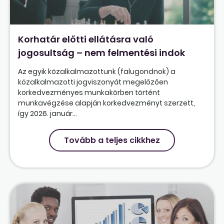
Korhatár előtti ellátásra való
jogosultság – nem felmentési indok
Az egyik közalkalmazottunk (falugondnok) a
közalkalmazotti jogviszonyát megelőzően
korkedvezményes munkakörben történt
munkavégzése alapján korkedvezményt szerzett,
így 2026. január...
Tovább a teljes cikkhez