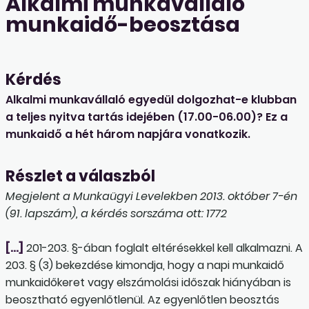
Alkalmi munkavállaló
munkaidő-beosztása
Kérdés
Alkalmi munkavállaló egyedül dolgozhat-e klubban
a teljes nyitva tartás idejében (17.00-06.00)? Ez a
munkaidő a hét három napjára vonatkozik.
Részlet a válaszból
Megjelent a Munkaügyi Levelekben 2013. október 7-én
(91. lapszám), a kérdés sorszáma ott: 1772
[…]
201-203. §-ában foglalt eltérésekkel kell alkalmazni. A
203. § (3) bekezdése kimondja, hogy a napi munkaidő
munkaidőkeret vagy elszámolási időszak hiányában is
beosztható egyenlőtlenül. Az egyenlőtlen beosztás