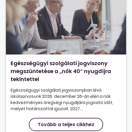
Egészségügyi szolgálati jogviszony
megszüntetése a „nők 40” nyugdíjra
tekintettel
Egészségügyi szolgálati jogviszonyban lévő
iskolaorvosunk 2026. december 26-án eléri a nők
kedvezményes öregségi nyugdíjára jogosító időt,
melyet határozattal igazolt. 2027....
Tovább a teljes cikkhez