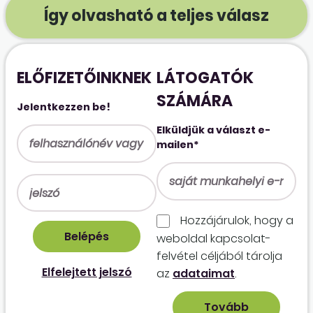
Így olvasható a teljes válasz
ELŐFIZETŐINKNEK
LÁTOGATÓK
SZÁMÁRA
Jelentkezzen be!
Elküldjük a választ e-
mailen*
Hozzájárulok, hogy a
weboldal kapcso­lat­
felvétel céljából tárolja
Elfelejtett jelszó
az
adataimat
.