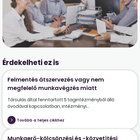
Érdekelheti ez is
Felmentés átszervezés vagy nem
megfelelő munkavégzés miatt
Társulás által fenntartott 5 tagintézményből álló
óvodával kapcsolatban, intézményi...
Tovább a teljes cikkhez
Munkaerő-kölcsönzési és -közvetítési