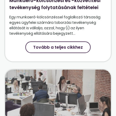
Munkaerő-kölcsönzési és -közvetítési
tevékenység folytatásának feltételei
Egy munkaerő-kölcsönzéssel foglalkozó társaság
egyes ügyfelei számára toborzási tevékenység
ellátását is vállalja, azzal, hogy (i) az ilyen
tevékenység ellátására bejegyzett...
Tovább a teljes cikkhez