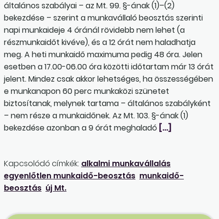
általános szabályai – az Mt. 99. §-ának (1)–(2)
bekezdése – szerint a munkavállaló beosztás szerinti
napi munkaideje 4 óránál rövidebb nem lehet (a
részmunkaidőt kivéve), és a 12 órát nem haladhatja
meg. A heti munkaidő maximuma pedig 48 óra. Jelen
esetben a 17.00-06.00 óra közötti időtartam már 13 órát
jelent. Mindez csak akkor lehetséges, ha összességében
e munkanapon 60 perc munkaközi szünetet
biztosítanak, melynek tartama – általános szabályként
– nem része a munkaidőnek. Az Mt. 103. §-ának (1)
bekezdése azonban a 9 órát meghaladó
[…]
Kapcsolódó címkék:
alkalmi munkavállalás
egyenlőtlen munkaidő-beosztás
munkaidő-
beosztás
új Mt.