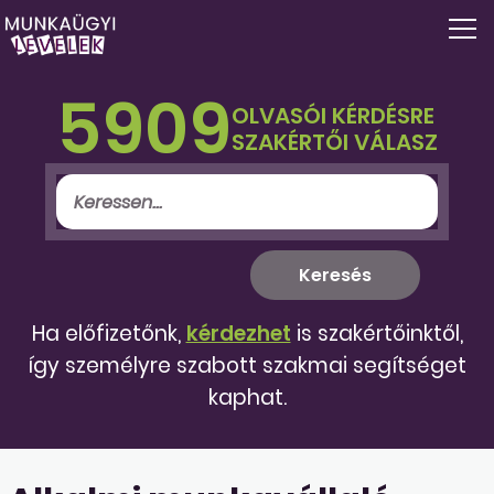
5909
OLVASÓI KÉRDÉSRE
SZAKÉRTŐI VÁLASZ
Ha előfizetőnk,
kérdezhet
is szakértőinktől,
így személyre szabott szakmai segítséget
kaphat.