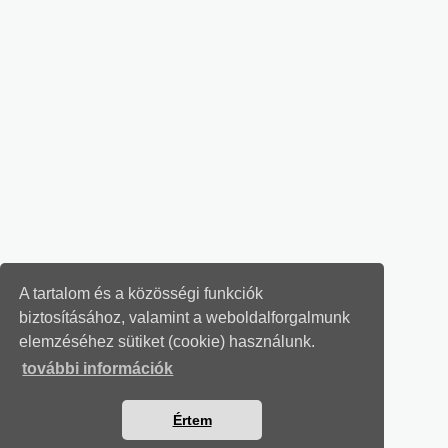
A tartalom és a közösségi funkciók
biztosításához, valamint a weboldalforgalmunk
elemzéséhez sütiket (cookie) használunk.
további információk
Értem