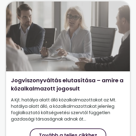
Jogviszonyváltás elutasítása – amire a
közalkalmazott jogosult
A Kjt. hatálya alatt álló közalkalmazottakat az Mt.
hatálya alatt álló, a közalkalmazottakat jelenleg
foglalkoztató költségvetési szervtől független
gazdasági társaságnak adnak át...
Tovább a teljes cikkhez