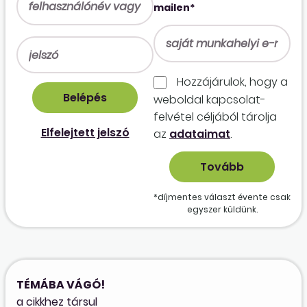
mailen*
Hozzájárulok, hogy a
weboldal kapcso­lat­
felvétel céljából tárolja
Elfelejtett jelszó
az
adataimat
.
*díjmentes választ évente csak
egyszer küldünk.
TÉMÁBA VÁGÓ!
a cikkhez társul