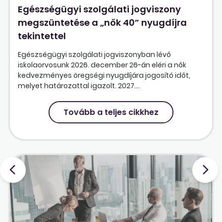
Egészségügyi szolgálati jogviszony
megszüntetése a „nők 40” nyugdíjra
tekintettel
Egészségügyi szolgálati jogviszonyban lévő
iskolaorvosunk 2026. december 26-án eléri a nők
kedvezményes öregségi nyugdíjára jogosító időt,
melyet határozattal igazolt. 2027....
Tovább a teljes cikkhez