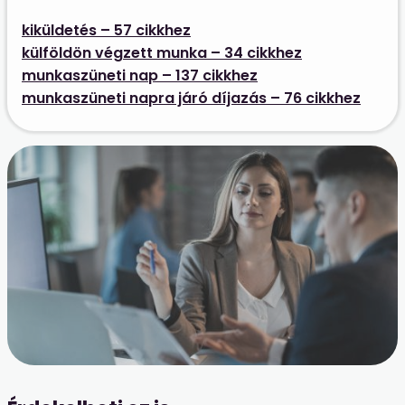
kiküldetés – 57 cikkhez
külföldön végzett munka – 34 cikkhez
munkaszüneti nap – 137 cikkhez
munkaszüneti napra járó díjazás – 76 cikkhez