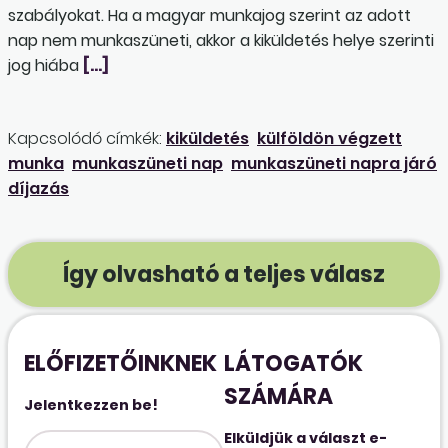
szabályokat. Ha a magyar munkajog szerint az adott
nap nem munkaszüneti, akkor a kiküldetés helye szerinti
jog hiába
[…]
Kapcsolódó címkék:
kiküldetés
külföldön végzett
munka
munkaszüneti nap
munkaszüneti napra járó
díjazás
Így olvasható a teljes válasz
ELŐFIZETŐINKNEK
LÁTOGATÓK
SZÁMÁRA
Jelentkezzen be!
Elküldjük a választ e-