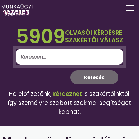
5909
OLVASÓI KÉRDÉSRE
SZAKÉRTŐI VÁLASZ
Ha előfizetőnk,
kérdezhet
is szakértőinktől,
így személyre szabott szakmai segítséget
kaphat.