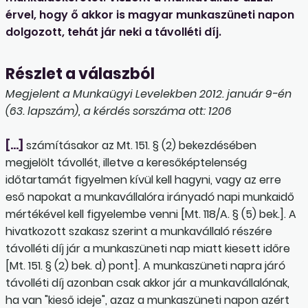
érvel, hogy ő akkor is magyar munkaszüneti napon
dolgozott, tehát jár neki a távolléti díj.
Részlet a válaszból
Megjelent a Munkaügyi Levelekben 2012. január 9-én
(63. lapszám), a kérdés sorszáma ott: 1206
[…]
számításakor az Mt. 151. § (2) bekezdésében
megjelölt távollét, illetve a keresőképtelenség
időtartamát figyelmen kívül kell hagyni, vagy az erre
eső napokat a munkavállalóra irányadó napi munkaidő
mértékével kell figyelembe venni [Mt. 118/A. § (5) bek.]. A
hivatkozott szakasz szerint a munkavállaló részére
távolléti díj jár a munkaszüneti nap miatt kiesett időre
[Mt. 151. § (2) bek. d) pont]. A munkaszüneti napra járó
távolléti díj azonban csak akkor jár a munkavállalónak,
ha van "kieső ideje", azaz a munkaszüneti napon azért