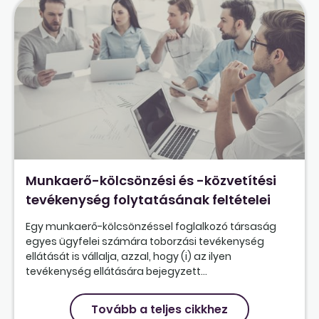
Munkaerő-kölcsönzési és -közvetítési
tevékenység folytatásának feltételei
Egy munkaerő-kölcsönzéssel foglalkozó társaság
egyes ügyfelei számára toborzási tevékenység
ellátását is vállalja, azzal, hogy (i) az ilyen
tevékenység ellátására bejegyzett...
Tovább a teljes cikkhez