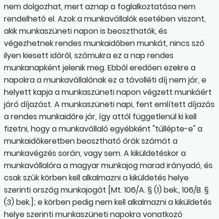
nem dolgozhat, mert aznap a foglalkoztatása nem
rendelhető el. Azok a munkavállalók esetében viszont,
akik munkaszüneti napon is beoszthatók, és
végezhetnek rendes munkaidőben munkát, nincs szó
ilyen kiesett időről, számukra ez a nap rendes
munkanapként jelenik meg. Ebből eredően ezekre a
napokra a munkavállalónak ez a távolléti díj nem jár, e
helyett kapja a munkaszüneti napon végzett munkáért
járó díjazást. A munkaszüneti napi, fent említett díjazás
a rendes munkaidőre jár, így attól függetlenül ki kell
fizetni, hogy a munkavállaló egyébként "túllépte-e" a
munkaidőkeretben beosztható órák számát a
munkavégzés során, vagy sem. A kiküldetéskor a
munkavállalóra a magyar munkajog marad irányadó, és
csak szűk körben kell alkalmazni a kiküldetés helye
szerinti ország munkajogát [Mt. 106/A. § (1) bek., 106/B. §
(3) bek.]; e körben pedig nem kell alkalmazni a kiküldetés
helye szerinti munkaszüneti napokra vonatkozó