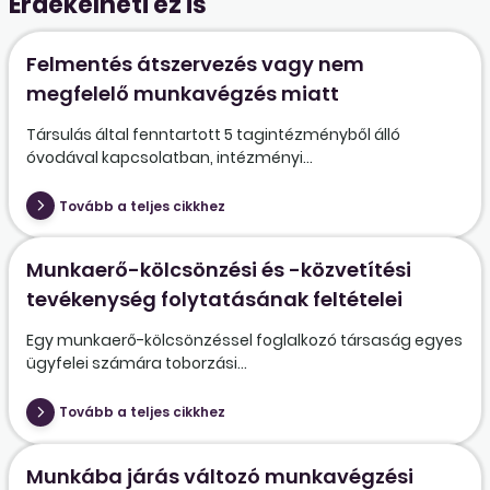
Érdekelheti ez is
Felmentés átszervezés vagy nem
megfelelő munkavégzés miatt
Társulás által fenntartott 5 tagintézményből álló
óvodával kapcsolatban, intézményi...
Tovább a teljes cikkhez
Munkaerő-kölcsönzési és -közvetítési
tevékenység folytatásának feltételei
Egy munkaerő-kölcsönzéssel foglalkozó társaság egyes
ügyfelei számára toborzási...
Tovább a teljes cikkhez
Munkába járás változó munkavégzési