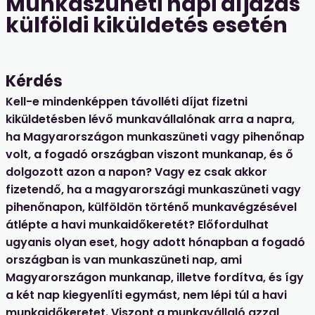
Munkaszüneti napi díjazás
külföldi kiküldetés esetén
Kérdés
Kell-e mindenképpen távolléti díjat fizetni
kiküldetésben lévő munkavállalónak arra a napra,
ha Magyarországon munkaszüneti vagy pihenőnap
volt, a fogadó országban viszont munkanap, és ő
dolgozott azon a napon? Vagy ez csak akkor
fizetendő, ha a magyarországi munkaszüneti vagy
pihenőnapon, külföldön történő munkavégzésével
átlépte a havi munkaidőkeretét? Előfordulhat
ugyanis olyan eset, hogy adott hónapban a fogadó
országban is van munkaszüneti nap, ami
Magyarországon munkanap, illetve fordítva, és így
a két nap kiegyenlíti egymást, nem lépi túl a havi
munkaidőkeretet. Viszont a munkavállaló azzal