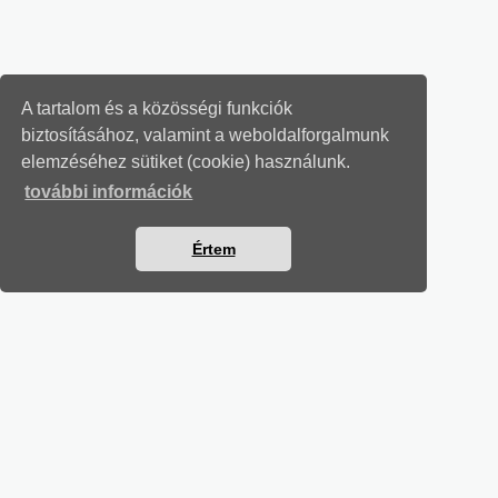
A tartalom és a közösségi funkciók
biztosításához, valamint a weboldalforgalmunk
elemzéséhez sütiket (cookie) használunk.
további információk
Értem
MUNKAÜGYI LEVELEK