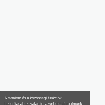
A tartalom és a közösségi funkciók
biztosításához, valamint a weboldalforgalmunk