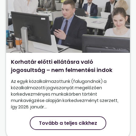
Korhatár előtti ellátásra való
jogosultság – nem felmentési indok
Az egyik közalkalmazottunk (falugondnok) a
közalkalmazotti jogviszonyát megelőzően
korkedvezményes munkakörben történt
munkavégzése alapján korkedvezményt szerzett,
így 2026. január...
Tovább a teljes cikkhez