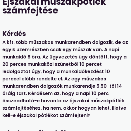
Éjszakai műszakpótlék
számfejtése
Kérdés
A kft. több műszakos munkarendben dolgozik, de az
egyik üzemrészben csak egy műszak van. A napi
munkaidő 8 óra. Az ügyvezetés úgy döntött, hogy a
20 perces munkaközi szünetből 10 percet
ledolgoztat úgy, hogy a munkaidőkezdést 10
perccel előbb rendelte el. Az egy műszakos
munkarendben dolgozók munkarendje 5.50-től 14
óráig tart. Kérdésem az, hogy a napi 10 perc
összeadható-e havonta az éjszakai műszakpótlék
számfejtéséhez, ha nem, akkor hogyan lehet, illetve
kell-e éjszakai pótlékot számfejteni?