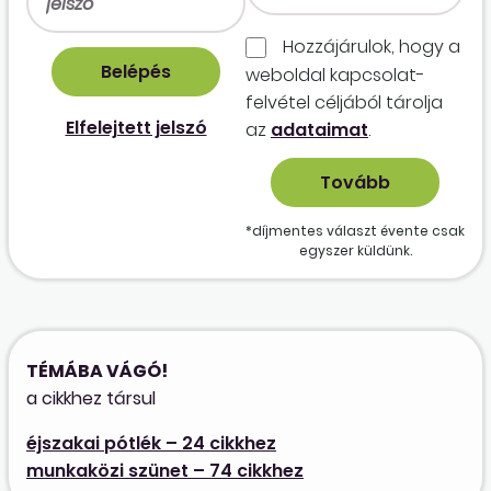
Hozzájárulok, hogy a
weboldal kapcso­lat­
felvétel céljából tárolja
Elfelejtett jelszó
az
adataimat
.
*díjmentes választ évente csak
egyszer küldünk.
TÉMÁBA VÁGÓ!
a cikkhez társul
éjszakai pótlék – 24 cikkhez
munkaközi szünet – 74 cikkhez