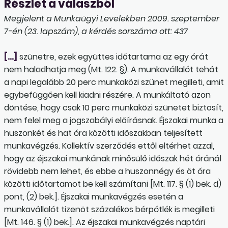
Részlet a válaszból
Megjelent a Munkaügyi Levelekben 2009. szeptember
7-én (23. lapszám), a kérdés sorszáma ott: 437
[…]
szünetre, ezek együttes időtartama az egy órát
nem haladhatja meg (Mt. 122. §). A munkavállalót tehát
a napi legalább 20 perc munkaközi szünet megilleti, amit
egybefüggően kell kiadni részére. A munkáltató azon
döntése, hogy csak 10 perc munkaközi szünetet biztosít,
nem felel meg a jogszabályi előírásnak. Éjszakai munka a
huszonkét és hat óra közötti időszakban teljesített
munkavégzés. Kollektív szerződés ettől eltérhet azzal,
hogy az éjszakai munkának minősülő időszak hét óránál
rövidebb nem lehet, és ebbe a huszonnégy és öt óra
közötti időtartamot be kell számítani [Mt. 117. § (1) bek. d)
pont, (2) bek.]. Éjszakai munkavégzés esetén a
munkavállalót tizenöt százalékos bérpótlék is megilleti
[Mt. 146. § (1) bek.]. Az éjszakai munkavégzés naptári