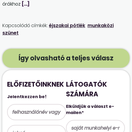
órákhoz
[…]
Kapcsolódó címkék:
éjszakai pótlék
munkaközi
szünet
Így olvasható a teljes válasz
ELŐFIZETŐINKNEK
LÁTOGATÓK
SZÁMÁRA
Jelentkezzen be!
Elküldjük a választ e-
mailen*