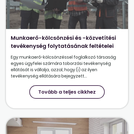
Munkaerő-kölcsönzési és -közvetítési
tevékenység folytatásának feltételei
Egy munkaerő-kölcsönzéssel foglalkozó társaság
egyes ügyfelei számára toborzási tevékenység
ellátását is vállalja, azzal, hogy (i) az ilyen
tevékenység ellátására bejegyzett...
Tovább a teljes cikkhez