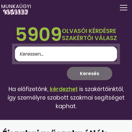
5909
OLVASÓI KÉRDÉSRE
SZAKÉRTŐI VÁLASZ
Ha előfizetőnk,
kérdezhet
is szakértőinktől,
így személyre szabott szakmai segítséget
kaphat.