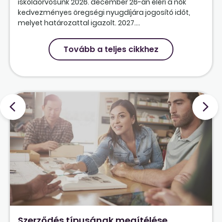
iskolaorvosunk 2026. december 26-án eléri a nők
kedvezményes öregségi nyugdíjára jogosító időt,
melyet határozattal igazolt. 2027....
Tovább a teljes cikkhez
Szerződés típusának megítélése