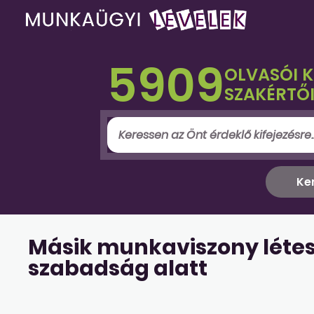
5909
OLVASÓI 
SZAKÉRTŐI
Másik munkaviszony léte
szabadság alatt