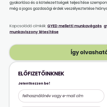
gyakorlása és a kötelezettségek teljesítése szempontj
még a jogos gazdasági érdek veszélyeztetése hián
Kapcsolódó címkék:
GYED melletti munkavégzés
g
munkaviszony létesítése
Így olvasható
ELŐFIZETŐINKNEK
Jelentkezzen be!