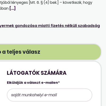
ából lényeges [Mt. 6. § (4) bek.] – következik, hogy
yában
[…]
yermek gondozása miatti fizetés nélküli szabadság
 a teljes válasz
LÁTOGATÓK SZÁMÁRA
Elküldjük a választ e-mailen*