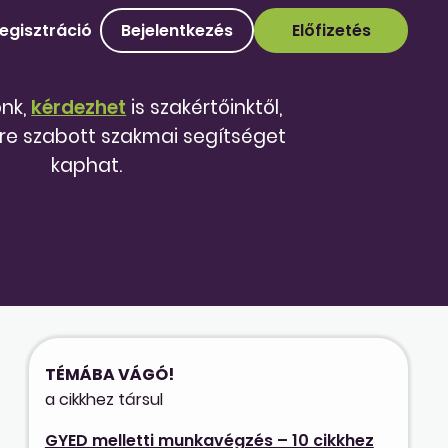
egisztráció
Bejelentkezés
Előfizetés
őnk,
kérdezhet
is szakértőinktől,
re szabott szakmai segítséget
kaphat.
TÉMÁBA VÁGÓ!
a cikkhez társul
GYED melletti munkavégzés – 10 cikkhez