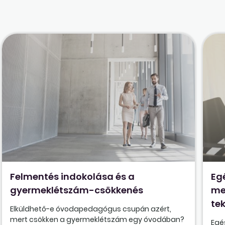
Felmentés indokolása és a
Eg
gyermeklétszám-csökkenés
me
tek
Elküldhető-e óvodapedagógus csupán azért,
mert csökken a gyermeklétszám egy óvodában?
Egé