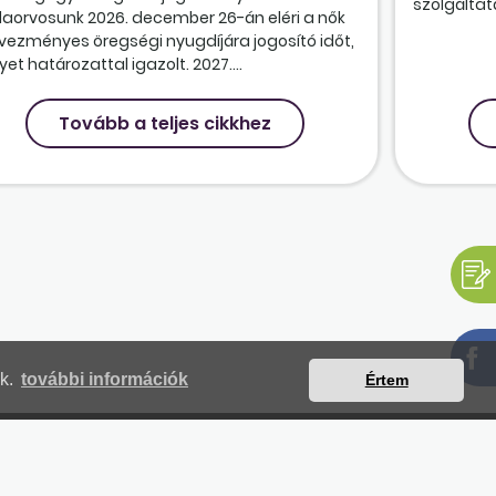
szolgáltatá
olaorvosunk 2026. december 26-án eléri a nők
vezményes öregségi nyugdíjára jogosító időt,
et határozattal igazolt. 2027....
Tovább a teljes cikkhez
nk.
további információk
Értem
mjegyzék
Magunkról
Impresszum
Kapcsolat