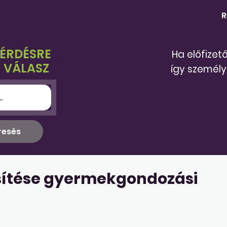
R
KÉRDÉSRE
Ha előfizet
 VÁLASZ
így személy
sítése gyermekgondozási