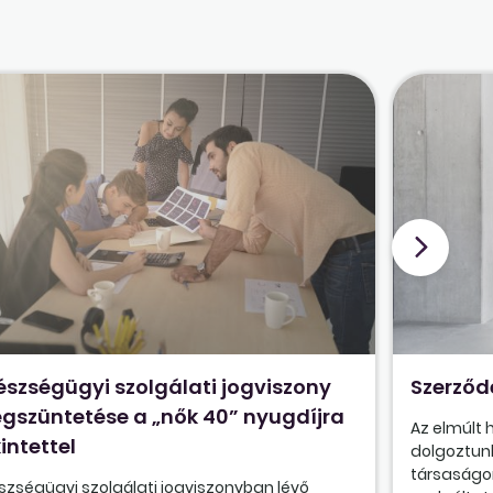
észségügyi szolgálati jogviszony
Szerződ
gszüntetése a „nők 40” nyugdíjra
Az elmúlt
intettel
dolgoztunk
társaságon
szségügyi szolgálati jogviszonyban lévő