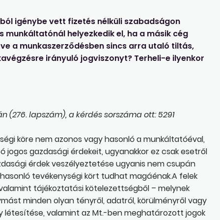
ból igénybe vett fizetés nélküli szabadságon
 munkáltatónál helyezkedik el, ha a másik cég
ve a munkaszerződésben sincs arra utaló tiltás,
végzésre irányuló jogviszonyt? Terheli-e ilyenkor
 (276. lapszám), a kérdés sorszáma ott: 5291
ségi köre nem azonos vagy hasonló a munkáltatóéval,
ó jogos gazdasági érdekeit, ugyanakkor ez csak esetről
gazdasági érdek veszélyeztetése ugyanis nem csupán
y hasonló tevékenységi kört tudhat magáénak.A felek
, valamint tájékoztatási kötelezettségből – melynek
ymást minden olyan tényről, adatról, körülményről vagy
y létesítése, valamint az Mt.-ben meghatározott jogok