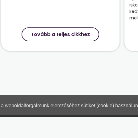
isk
ked
mely
Tovább a teljes cikkhez
nt a weboldalforgalmunk elemzéséhez sütiket (cookie) használu
Hogyan használjam?
Tartalo