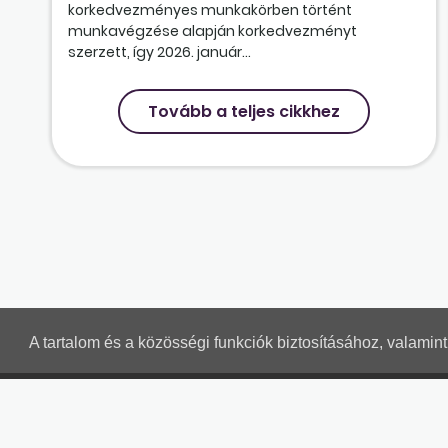
korkedvezményes munkakörben történt
munkavégzése alapján korkedvezményt
szerzett, így 2026. január...
Tovább a teljes cikkhez
A tartalom és a közösségi funkciók biztosításához, valami
MUNKAÜGYI LEVELEK