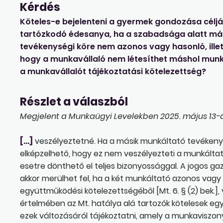
Kérdés
Köteles-e bejelenteni a gyermek gondozása céljá
tartózkodó édesanya, ha a szabadsága alatt más
tevékenységi köre nem azonos vagy hasonló, illet
hogy a munkavállaló nem létesíthet máshol munka
a munkavállalót tájékoztatási kötelezettség?
Részlet a válaszból
Megjelent a Munkaügyi Levelekben 2025. május 13-án
[…]
veszélyeztetné. Ha a másik munkáltató tevékeny
elképzelhető, hogy ez nem veszélyezteti a munkáltat
esetre dönthető el teljes bizonyossággal. A jogos 
akkor merülhet fel, ha a két munkáltató azonos vag
együttműködési kötelezettségéből [Mt. 6. § (2) bek.]
értelmében az Mt. hatálya alá tartozók kötelesek eg
ezek változásáról tájékoztatni, amely a munkaviszon