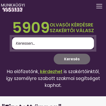
5909
OLVASÓI KÉRDÉSRE
SZAKÉRTŐI VÁLASZ
Ha előfizetőnk,
kérdezhet
is szakértőinktől,
így személyre szabott szakmai segítséget
kaphat.