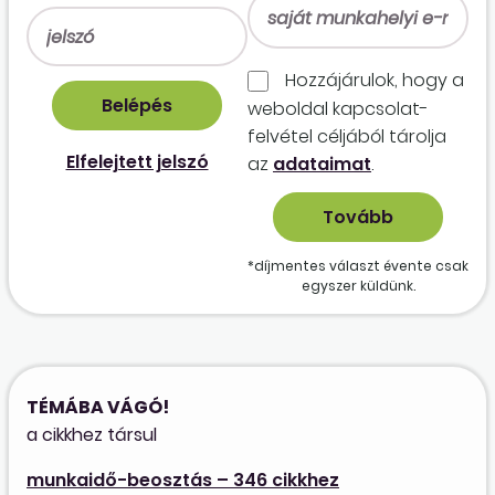
Hozzájárulok, hogy a
weboldal kapcso­lat­
felvétel céljából tárolja
Elfelejtett jelszó
az
adataimat
.
*díjmentes választ évente csak
egyszer küldünk.
TÉMÁBA VÁGÓ!
a cikkhez társul
munkaidő-beosztás – 346 cikkhez