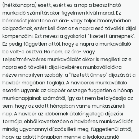
(hétköznapra) esett, ezért ez a nap a beosztható
munkaidő számításakor figyelmen kívül marad. Ez
bérkiesést jelentene az óra- vagy teljesítménybérben
dolgozóknak, ezért kell őket az e napra eső távolléti díjjal
kompenzálni. Ezt nevezi a gyakorlat "fizetett ünnepnek".
Ez pedig független attól, hogy e napra a munkavállaló
be volt-e osztva. Ha nem, az óra- vagy
teljesítménybéres munkavállalót akkor is megilleti az e
napra eső távolléti díja.Havibéres munkavállalókra
nézve nincs ilyen szabály, a "fizetett ünnep" díjazását a
havibér magában foglalja. A havibéres munkavállaló
esetén ugyanis az alapbér összege független a hónap
munkanapjainak számától, így azt nem befolyásolja az
sem, hogy az adott hónapban van-e munkaszüneti
nap. A havibér az időbérnek átalányjellegű díjazási
formája, ebből következően a havibéres munkavállalót
mindig ugyanannyi díjazás illeti meg, függetlenül attól,
hogy az adott hónapban mennyi a ledolgozandó