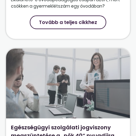
csökken a gyermeklétszám egy óvodában?
Tovább a teljes cikkhez
Egészségügyi szolgálati jogviszony
megszüntetése a „nők 40” nyugdíjra