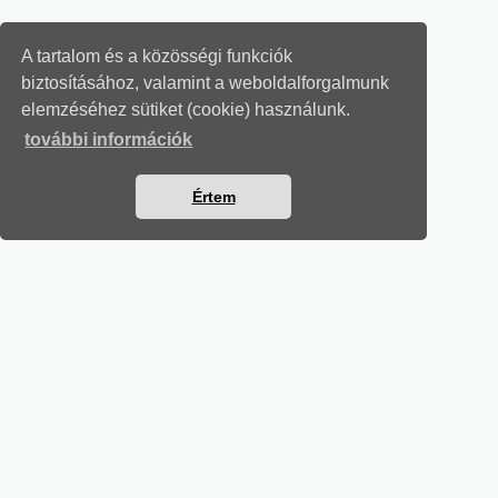
A tartalom és a közösségi funkciók
biztosításához, valamint a weboldalforgalmunk
elemzéséhez sütiket (cookie) használunk.
további információk
Értem
MUNKAÜGYI LEVELEK