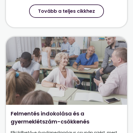
Tovább a teljes cikkhez
Felmentés indokolása és a
gyermeklétszám-csökkenés
Elküldhető-e óvodapedagógus csupán azért, mert