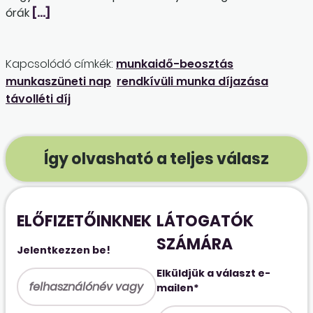
órák
[…]
Kapcsolódó címkék:
munkaidő-beosztás
munkaszüneti nap
rendkívüli munka díjazása
távolléti díj
Így olvasható a teljes válasz
ELŐFIZETŐINKNEK
LÁTOGATÓK
SZÁMÁRA
Jelentkezzen be!
Elküldjük a választ e-
mailen*