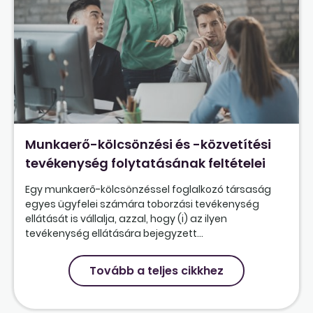
Munkaerő-kölcsönzési és -közvetítési
tevékenység folytatásának feltételei
Egy munkaerő-kölcsönzéssel foglalkozó társaság
egyes ügyfelei számára toborzási tevékenység
ellátását is vállalja, azzal, hogy (i) az ilyen
tevékenység ellátására bejegyzett...
Tovább a teljes cikkhez