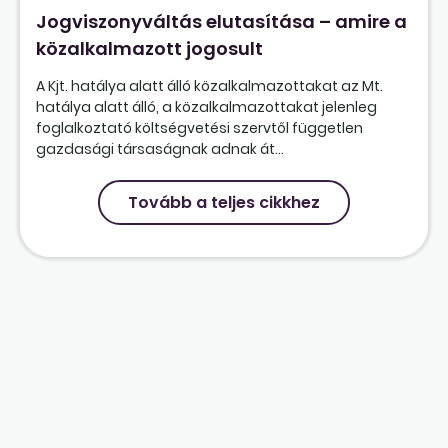
Jogviszonyváltás elutasítása – amire a
közalkalmazott jogosult
A Kjt. hatálya alatt álló közalkalmazottakat az Mt.
hatálya alatt álló, a közalkalmazottakat jelenleg
foglalkoztató költségvetési szervtől független
gazdasági társaságnak adnak át...
Tovább a teljes cikkhez