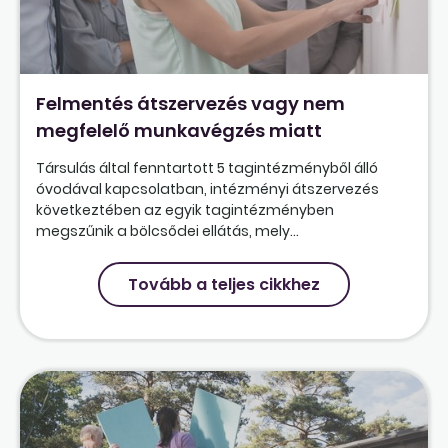
Felmentés átszervezés vagy nem
megfelelő munkavégzés miatt
Társulás által fenntartott 5 tagintézményből álló
óvodával kapcsolatban, intézményi átszervezés
következtében az egyik tagintézményben
megszűnik a bölcsődei ellátás, mely...
Tovább a teljes cikkhez