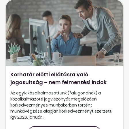
Korhatár előtti ellátásra való
jogosultság – nem felmentési indok
Az egyik közalkalmazottunk (falugondnok) a
közalkalmazotti jogviszonyát megelőzően
korkedvezményes munkakörben történt
munkavégzése alapján korkedvezményt szerzett,
így 2026. január...