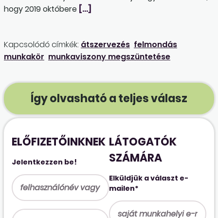
hogy 2019 októbere
[…]
Kapcsolódó címkék:
átszervezés
felmondás
munkakör
munkaviszony megszüntetése
Így olvasható a teljes válasz
ELŐFIZETŐINKNEK
LÁTOGATÓK
SZÁMÁRA
Jelentkezzen be!
Elküldjük a választ e-
mailen*