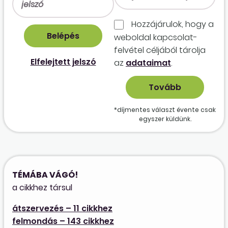
Hozzájárulok, hogy a
weboldal kapcso­lat­
felvétel céljából tárolja
Elfelejtett jelszó
az
adataimat
.
*díjmentes választ évente csak
egyszer küldünk.
TÉMÁBA VÁGÓ!
a cikkhez társul
átszervezés – 11 cikkhez
felmondás – 143 cikkhez