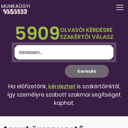
5909
OLVASÓI KÉRDÉSRE
SZAKÉRTŐI VÁLASZ
Ha előfizetőnk,
kérdezhet
is szakértőinktől,
így személyre szabott szakmai segítséget
kaphat.