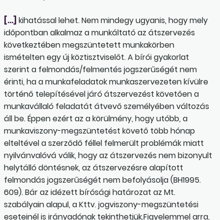
[…]
kihatással lehet. Nem mindegy ugyanis, hogy mely
időpontban alkalmaz a munkáltató az átszervezés
következtében megszüntetett munkakörben
ismételten egy új köztisztviselőt. A bírói gyakorlat
szerint a felmondás/felmentés jogszerűségét nem
érinti, ha a munkafeladatok munkaszervezeten kívülre
történő telepítésével járó átszervezést követően a
munkavállaló feladatát átvevő személyében változás
áll be. Éppen ezért az a körülmény, hogy utóbb, a
munkaviszony-megszüntetést követő több hónap
elteltével a szerződő féllel felmerült problémák miatt
nyilvánvalóvá válik, hogy az átszervezés nem bizonyult
helytálló döntésnek, az átszervezésre alapított
felmondás jogszerűségét nem befolyásolja (BH1995.
609). Bár az idézett bírósági határozat az Mt.
szabályain alapul, a Kttv. jogviszony-megszüntetési
eseteinél is irányadónak tekinthetjük.Figyelemmel arra,