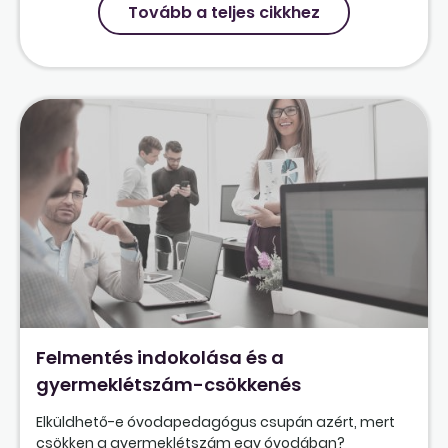
Tovább a teljes cikkhez
Felmentés indokolása és a
gyermeklétszám-csökkenés
Elküldhető-e óvodapedagógus csupán azért, mert
csökken a gyermeklétszám egy óvodában?