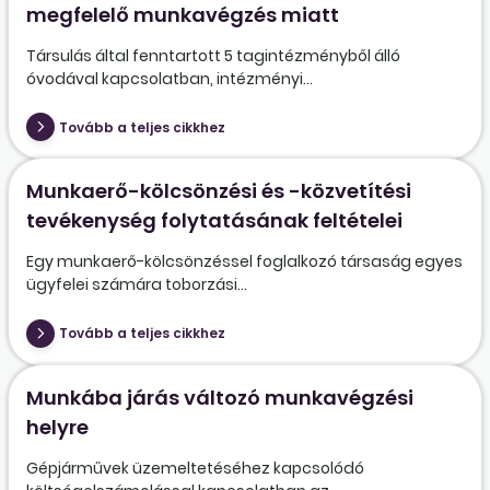
megfelelő munkavégzés miatt
Társulás által fenntartott 5 tagintézményből álló
óvodával kapcsolatban, intézményi...
Tovább a teljes cikkhez
Munkaerő-kölcsönzési és -közvetítési
tevékenység folytatásának feltételei
Egy munkaerő-kölcsönzéssel foglalkozó társaság egyes
ügyfelei számára toborzási...
Tovább a teljes cikkhez
Munkába járás változó munkavégzési
helyre
Gépjárművek üzemeltetéséhez kapcsolódó