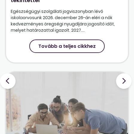
tekintettel
Egészségügyi szolgálati jogviszonyban lévő
iskolaorvosunk 2026. december 26-án eléri a nők
kedvezményes öregségi nyugdíjára jogosító időt,
melyet határozattal igazolt. 2027....
Tovább a teljes cikkhez