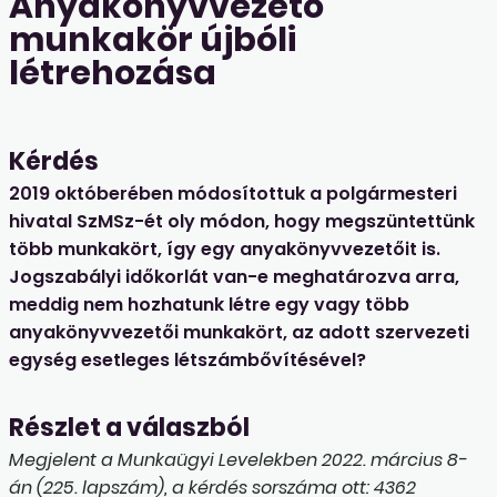
Anyakönyvvezető
munkakör újbóli
létrehozása
Kérdés
2019 októberében módosítottuk a polgármesteri
hivatal SzMSz-ét oly módon, hogy megszüntettünk
több munkakört, így egy anyakönyvvezetőit is.
Jogszabályi időkorlát van-e meghatározva arra,
meddig nem hozhatunk létre egy vagy több
anyakönyvvezetői munkakört, az adott szervezeti
egység esetleges létszámbővítésével?
Részlet a válaszból
Megjelent a Munkaügyi Levelekben 2022. március 8-
án (225. lapszám), a kérdés sorszáma ott: 4362