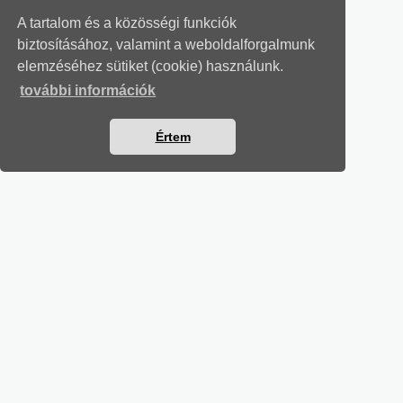
A tartalom és a közösségi funkciók
biztosításához, valamint a weboldalforgalmunk
elemzéséhez sütiket (cookie) használunk.
további információk
Értem
MUNKAÜGYI LEVELEK