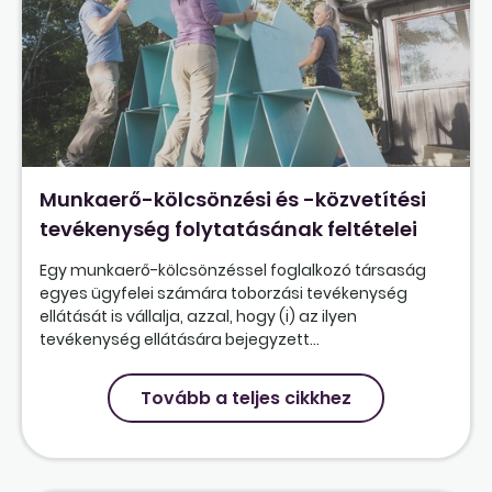
Munkaerő-kölcsönzési és -közvetítési
tevékenység folytatásának feltételei
Egy munkaerő-kölcsönzéssel foglalkozó társaság
egyes ügyfelei számára toborzási tevékenység
ellátását is vállalja, azzal, hogy (i) az ilyen
tevékenység ellátására bejegyzett...
Tovább a teljes cikkhez