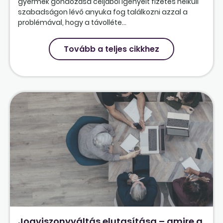
gyermek gondozása céljából igényelt fizetés nélküli
szabadságon lévő anyuka fog találkozni azzal a
problémával, hogy a távolléte...
Tovább a teljes cikkhez
Jogviszonyváltás elutasítása – amire a