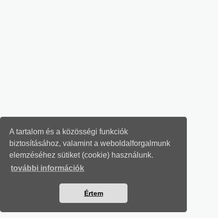
A tartalom és a közösségi funkciók
biztosításához, valamint a weboldalforgalmunk
elemzéséhez sütiket (cookie) használunk.
további információk
Értem