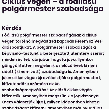
Ciklus végén – a főállású
polgármester szabadsága
Kérdés
Főállású polgármester szabadságának a ciklus
végén történő megváltása kapcsán kérem szíves
álláspontjukat. A polgármester szabadságát a
képviselő-testület a beterjesztett ütemterv szerint
minden év februárjában hagyta jóvá. Ilyenkor
göngyölítetten megjelenik az előző évek ki nem
adott (ki nem vett) szabadsága is. Amennyiben
jelen ciklus végén újraválasztják a polgármestert,
kifizetendő-e számára az ún.
szabadságmegváltás? Az előző ciklus végén
kifizettük. Amennyiben megszűnik a jogviszonya
(nem választják újra), milyen időpontban lehet a
szabadságot kifizetni, amennyiben már nyugdíjas,