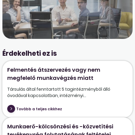
Érdekelheti ez is
Felmentés átszervezés vagy nem
megfelelő munkavégzés miatt
Társulás által fenntartott 5 tagintézményből álló
óvodával kapcsolatban, intézményi...
Tovább a teljes cikkhez
Munkaerő-kölcsönzési és -közvetítési
tevékenység folytatásának feltételei