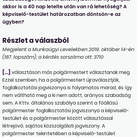
akkor is a 40 nap letelte után van rá lehetőség? A
képviselő-testület határozatban döntsön-e az
ügyben?
Részlet a válaszból
Megjelent a Munkaügyi Levelekben 2019. október 14-én
(187. lapszám), a kérdés sorszáma ott: 3710
[…]
választáson más polgármestert választanak meg.
Ezzel szemben, ha a polgármestert újraválasztják,
foglalkoztatási jogviszonya is folyamatos marad, és így
nem váltható meg a ki nem adott, arányos szabadság
sem. A Kttv. általános szabálya szerint a főállású
polgármester foglalkoztatási jogviszonya a képviselő-
testület és a polgármester között választással
létrejövő, sajátos közszolgálati jogviszony. A
polgármester tekintetében a képviselő-testület