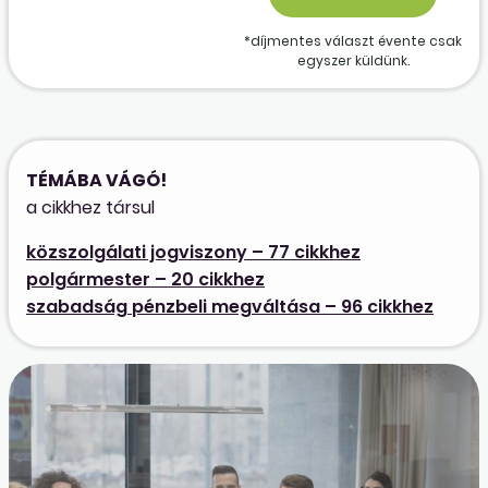
*díjmentes választ évente csak
egyszer küldünk.
TÉMÁBA VÁGÓ!
a cikkhez társul
közszolgálati jogviszony – 77 cikkhez
polgármester – 20 cikkhez
szabadság pénzbeli megváltása – 96 cikkhez