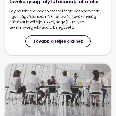
tevékenység folytatásának feltételei
Egy munkaerő-kölcsönzéssel foglalkozó társaság
egyes ügyfelei számára toborzási tevékenység
ellátását is vállalja, azzal, hogy (i) az ilyen
tevékenység ellátására bejegyzett...
Tovább a teljes cikkhez