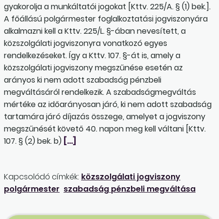
gyakorolja a munkáltatói jogokat [Kttv. 225/A. § (1) bek.].
A főállású polgármester foglalkoztatási jogviszonyára
alkalmazni kell a Kttv. 225/L. §-ában nevesített, a
közszolgálati jogviszonyra vonatkozó egyes
rendelkezéseket. Így a Kttv. 107. §-át is, amely a
közszolgálati jogviszony megszűnése esetén az
arányos ki nem adott szabadság pénzbeli
megváltásáról rendelkezik. A szabadságmegváltás
mértéke az időarányosan járó, ki nem adott szabadság
tartamára járó díjazás összege, amelyet a jogviszony
megszűnését követő 40. napon meg kell váltani [Kttv.
107. § (2) bek. b)
[…]
Kapcsolódó címkék:
közszolgálati jogviszony
polgármester
szabadság pénzbeli megváltása