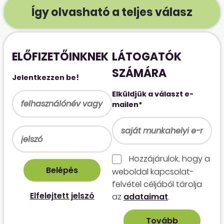
Így olvasható a teljes válasz
ELŐFIZETŐINKNEK
LÁTOGATÓK
SZÁMÁRA
Jelentkezzen be!
Elküldjük a választ e-
mailen*
Hozzájárulok, hogy a
weboldal kapcso­lat­
felvétel céljából tárolja
Elfelejtett jelszó
az
adataimat
.