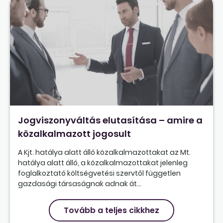
Jogviszonyváltás elutasítása – amire a
közalkalmazott jogosult
A Kjt. hatálya alatt álló közalkalmazottakat az Mt.
hatálya alatt álló, a közalkalmazottakat jelenleg
foglalkoztató költségvetési szervtől független
gazdasági társaságnak adnak át...
Tovább a teljes cikkhez