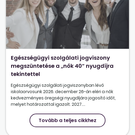
Egészségügyi szolgálati jogviszony
megszüntetése a „nők 40” nyugdíjra
tekintettel
Egészségügyi szolgálati jogviszonyban lévő
iskolaorvosunk 2026. december 26-án eléri a nők
kedvezményes öregségi nyugdíjára jogosító időt,
melyet határozattal igazolt. 2027....
Tovább a teljes cikkhez