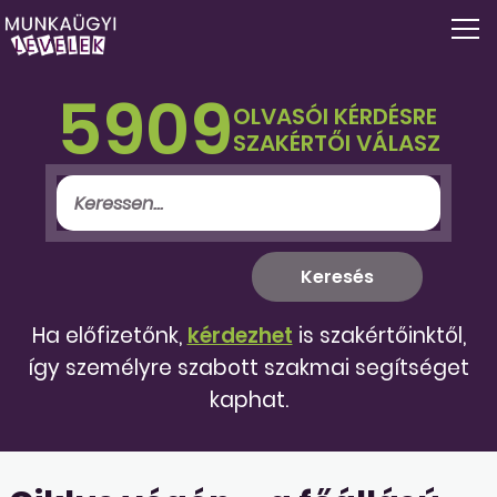
5909
OLVASÓI KÉRDÉSRE
SZAKÉRTŐI VÁLASZ
Ha előfizetőnk,
kérdezhet
is szakértőinktől,
így személyre szabott szakmai segítséget
kaphat.