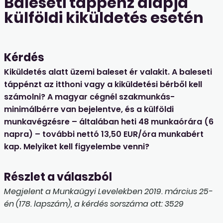
Baleseti táppénz alapja
külföldi kiküldetés esetén
Kérdés
Kiküldetés alatt üzemi baleset ér valakit. A baleseti
táppénzt az itthoni vagy a kiküldetési bérből kell
számolni? A magyar cégnél szakmunkás-
minimálbérre van bejelentve, és a külföldi
munkavégzésre – általában heti 48 munkaórára (6
napra) – további nettó 13,50 EUR/óra munkabért
kap. Melyiket kell figyelembe venni?
Részlet a válaszból
Megjelent a Munkaügyi Levelekben 2019. március 25-
én (178. lapszám), a kérdés sorszáma ott: 3529