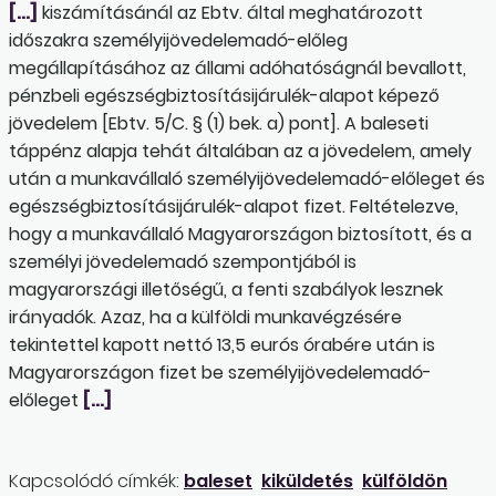
[…]
kiszámításánál az Ebtv. által meghatározott
időszakra személyijövedelemadó-előleg
megállapításához az állami adóhatóságnál bevallott,
pénzbeli egészségbiztosításijárulék-alapot képező
jövedelem [Ebtv. 5/C. § (1) bek. a) pont]. A baleseti
táppénz alapja tehát általában az a jövedelem, amely
után a munkavállaló személyijövedelemadó-előleget és
egészségbiztosításijárulék-alapot fizet. Feltételezve,
hogy a munkavállaló Magyarországon biztosított, és a
személyi jövedelemadó szempontjából is
magyarországi illetőségű, a fenti szabályok lesznek
irányadók. Azaz, ha a külföldi munkavégzésére
tekintettel kapott nettó 13,5 eurós órabére után is
Magyarországon fizet be személyijövedelemadó-
előleget
[…]
Kapcsolódó címkék:
baleset
kiküldetés
külföldön