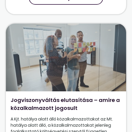
Jogviszonyváltás elutasítása – amire a
közalkalmazott jogosult
A Kjt. hatálya alatt álló közalkalmazottakat az Mt.
hatálya alatt álló, a közalkalmazottakat jelenleg
foglalkoztató költségvetési szervtől független