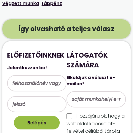
végzett munka
táppénz
Így olvasható a teljes válasz
ELŐFIZETŐINKNEK
LÁTOGATÓK
SZÁMÁRA
Jelentkezzen be!
Elküldjük a választ e-
mailen*
Hozzájárulok, hogy a
weboldal kapcso­lat­
felvétel céljából tárolja