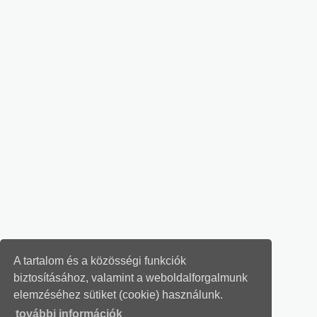
A tartalom és a közösségi funkciók
biztosításához, valamint a weboldalforgalmunk
elemzéséhez sütiket (cookie) használunk.
további információk