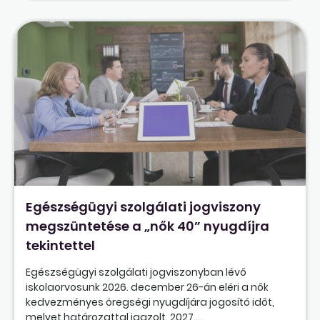
Egészségügyi szolgálati jogviszony
megszüntetése a „nők 40” nyugdíjra
tekintettel
Egészségügyi szolgálati jogviszonyban lévő
iskolaorvosunk 2026. december 26-án eléri a nők
kedvezményes öregségi nyugdíjára jogosító időt,
melyet határozattal igazolt. 2027....