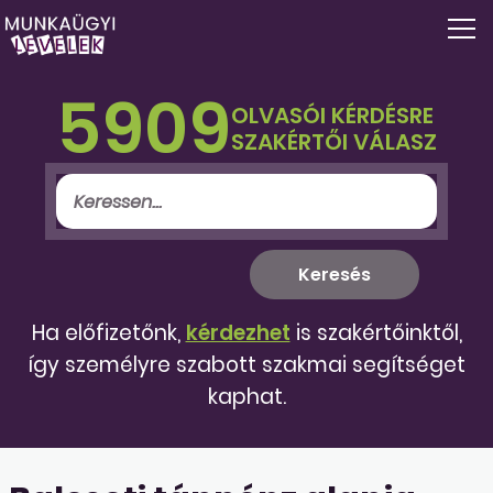
5909
OLVASÓI KÉRDÉSRE
SZAKÉRTŐI VÁLASZ
Ha előfizetőnk,
kérdezhet
is szakértőinktől,
így személyre szabott szakmai segítséget
kaphat.