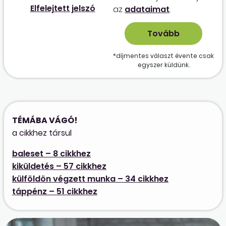
Elfelejtett jelszó
az
adataimat
.
*díjmentes választ évente csak
egyszer küldünk.
TÉMÁBA VÁGÓ!
a cikkhez társul
baleset – 8 cikkhez
kiküldetés – 57 cikkhez
külföldön végzett munka – 34 cikkhez
táppénz – 51 cikkhez