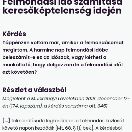
Felmondási idő számítása
keresőképtelenség idején
Kérdés
Táppénzen voltam már, amikor a felmondásomat
megírtam. A harminc nap felmondási időbe
beleszámít-e ez az időszak, vagy kérheti a
munkáltató, hogy dolgozzam le a felmondási időt
ezt követően?
Részlet a válaszból
Megjelent a Munkaügyi Levelekben 2018. december 17-
én (174. lapszám), a kérdés sorszáma ott: 3451
[…]
felmondási idő legkorábban a felmondás közlését
követő napon kezdődik [Mt. 68. § (1) bek.]. A kérdésből