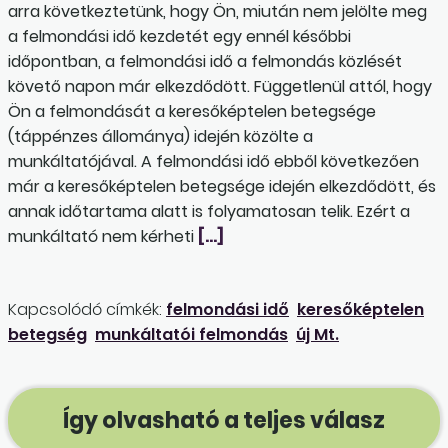
arra következtetünk, hogy Ön, miután nem jelölte meg
a felmondási idő kezdetét egy ennél későbbi
időpontban, a felmondási idő a felmondás közlését
követő napon már elkezdődött. Függetlenül attól, hogy
Ön a felmondását a keresőképtelen betegsége
(táppénzes állománya) idején közölte a
munkáltatójával. A felmondási idő ebből következően
már a keresőképtelen betegsége idején elkezdődött, és
annak időtartama alatt is folyamatosan telik. Ezért a
munkáltató nem kérheti
[…]
Kapcsolódó címkék:
felmondási idő
keresőképtelen
betegség
munkáltatói felmondás
új Mt.
Így olvasható a teljes válasz