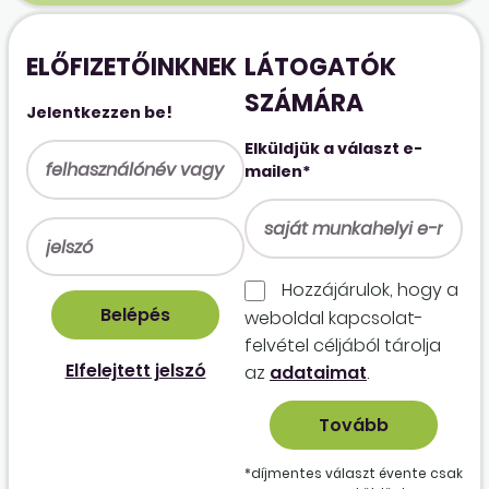
ELŐFIZETŐINKNEK
LÁTOGATÓK
SZÁMÁRA
Jelentkezzen be!
Elküldjük a választ e-
mailen*
Hozzájárulok, hogy a
weboldal kapcso­lat­
felvétel céljából tárolja
Elfelejtett jelszó
az
adataimat
.
*díjmentes választ évente csak