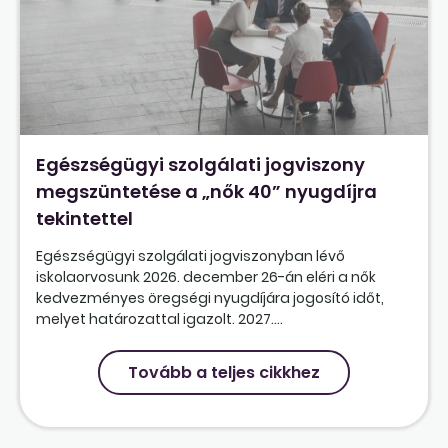
Egészségügyi szolgálati jogviszony
megszüntetése a „nők 40” nyugdíjra
tekintettel
Egészségügyi szolgálati jogviszonyban lévő
iskolaorvosunk 2026. december 26-án eléri a nők
kedvezményes öregségi nyugdíjára jogosító időt,
melyet határozattal igazolt. 2027....
Tovább a teljes cikkhez