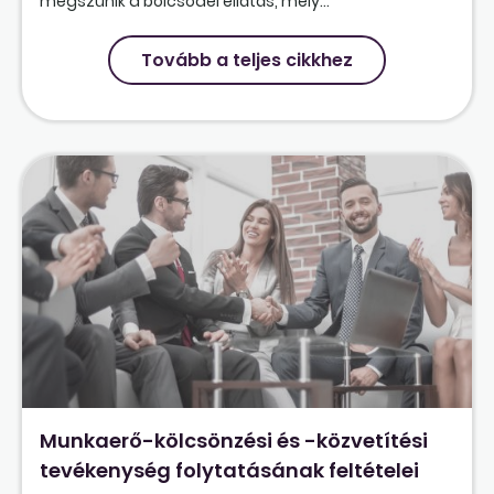
megszűnik a bölcsődei ellátás, mely...
Tovább a teljes cikkhez
Munkaerő-kölcsönzési és -közvetítési
tevékenység folytatásának feltételei