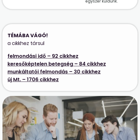
egyszer küldünk.
TÉMÁBA VÁGÓ!
a cikkhez társul
felmondási idő – 92 cikkhez
keresőképtelen betegség – 84 cikkhez
munkáltatói felmondás – 30 cikkhez
új Mt. – 1706 cikkhez