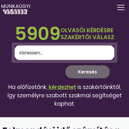
5909
OLVASÓI KÉRDÉSRE
SZAKÉRTŐI VÁLASZ
Ha előfizetőnk,
kérdezhet
is szakértőinktől,
így személyre szabott szakmai segítséget
kaphat.