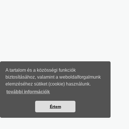
A tartalom és a közösségi funkciók
biztosításához, valamint a weboldalforgalmunk
elemzéséhez sütiket (cookie) használunk.
további információk
Értem