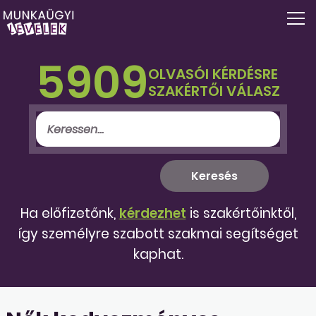
5909
OLVASÓI KÉRDÉSRE
SZAKÉRTŐI VÁLASZ
Ha előfizetőnk,
kérdezhet
is szakértőinktől,
így személyre szabott szakmai segítséget
kaphat.