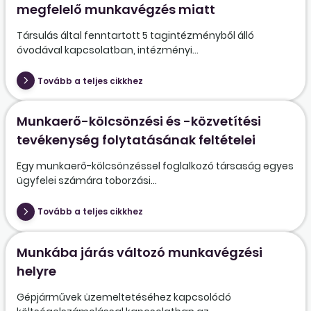
megfelelő munkavégzés miatt
Társulás által fenntartott 5 tagintézményből álló
óvodával kapcsolatban, intézményi...
Tovább a teljes cikkhez
Munkaerő-kölcsönzési és -közvetítési
tevékenység folytatásának feltételei
Egy munkaerő-kölcsönzéssel foglalkozó társaság egyes
ügyfelei számára toborzási...
Tovább a teljes cikkhez
Munkába járás változó munkavégzési
helyre
Gépjárművek üzemeltetéséhez kapcsolódó