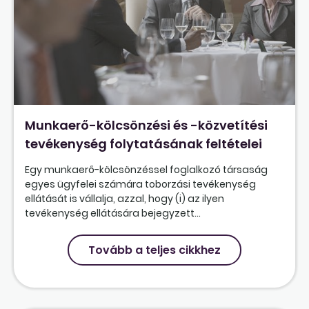
Munkaerő-kölcsönzési és -közvetítési
tevékenység folytatásának feltételei
Egy munkaerő-kölcsönzéssel foglalkozó társaság
egyes ügyfelei számára toborzási tevékenység
ellátását is vállalja, azzal, hogy (i) az ilyen
tevékenység ellátására bejegyzett...
Tovább a teljes cikkhez