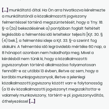
[…]
munkáltató által. Ha Ön arra hivatkozva kérelmezte
a munkáltatónál a közalkalmazotti jogviszony
felmentéssel történő megszüntetését, hogy a Tny. 18.
§-a (2a) bekezdésének a) pontjában foglalt feltételt
legkésőbb a felmentési idő leteltekor teljesíti [Kjt. 30. §
(4) bek.], a felmentési ideje a Kjt. 33. §-a szerint fog
alakulni. A felmentési idő legrövidebb mértéke 60 nap, a
8 hónapot azonban nem haladhatja meg. Mivel a
kérdésből nem tűnik ki, hogy a közalkalmazotti
jogviszonyban történő alkalmazása folyamatosan
fennállt-e az utóbbi 13 évben, illetve az sem, hogy a
korábbi munkajogviszonyok, illetve a jelenlegi
közalkalmazotti jogviszony között van-e folytonosság
(a 13 év közalkalmazotti jogviszonyt megszakította-e
valamely munkaviszony, történt-e pl. jogviszonyváltás,
áthelyezéssel
[…]