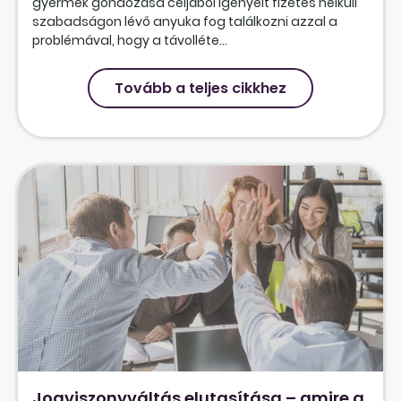
gyermek gondozása céljából igényelt fizetés nélküli
szabadságon lévő anyuka fog találkozni azzal a
problémával, hogy a távolléte...
Tovább a teljes cikkhez
Jogviszonyváltás elutasítása – amire a