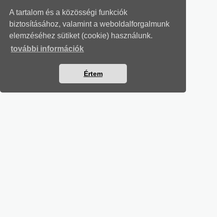
A tartalom és a közösségi funkciók
biztosításához, valamint a weboldalforgalmunk
elemzéséhez sütiket (cookie) használunk.
további információk
Értem
MUNKAÜGYI LEVELEK