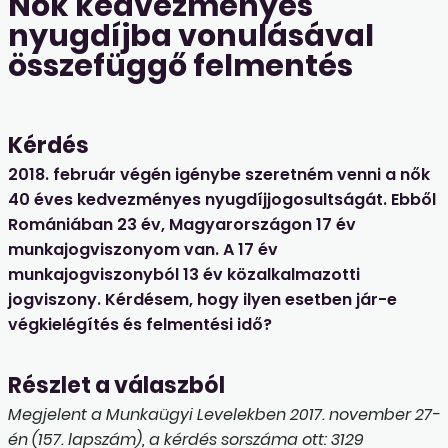
Nők kedvezményes
nyugdíjba vonulásával
összefüggő felmentés
Kérdés
2018. február végén igénybe szeretném venni a nők
40 éves kedvezményes nyugdíjjogosultságát. Ebből
Romániában 23 év, Magyarországon 17 év
munkajogviszonyom van. A 17 év
munkajogviszonyból 13 év közalkalmazotti
jogviszony. Kérdésem, hogy ilyen esetben jár-e
végkielégítés és felmentési idő?
Részlet a válaszból
Megjelent a Munkaügyi Levelekben 2017. november 27-
én (157. lapszám), a kérdés sorszáma ott: 3129