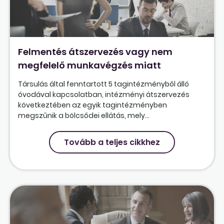
Felmentés átszervezés vagy nem
megfelelő munkavégzés miatt
Társulás által fenntartott 5 tagintézményből álló
óvodával kapcsolatban, intézményi átszervezés
következtében az egyik tagintézményben
megszűnik a bölcsődei ellátás, mely...
Tovább a teljes cikkhez