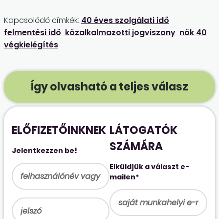
Kapcsolódó címkék:
40 éves szolgálati idő
felmentési idő
közalkalmazotti jogviszony
nők 40
végkielégítés
Így olvasható a teljes válasz
ELŐFIZETŐINKNEK
LÁTOGATÓK
SZÁMÁRA
Jelentkezzen be!
Elküldjük a választ e-
mailen*