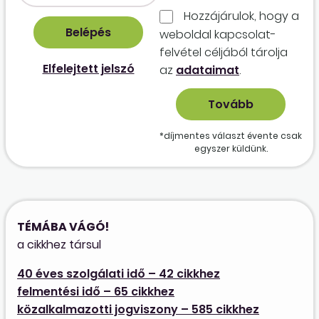
Hozzájárulok, hogy a
weboldal kapcso­lat­
felvétel céljából tárolja
Elfelejtett jelszó
az
adataimat
.
*díjmentes választ évente csak
egyszer küldünk.
TÉMÁBA VÁGÓ!
a cikkhez társul
40 éves szolgálati idő – 42 cikkhez
felmentési idő – 65 cikkhez
közalkalmazotti jogviszony – 585 cikkhez