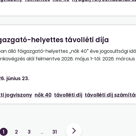
azgató-helyettes távolléti díja
ban álló főigazgató-helyettes „nők 40” éve jogosultsági id
unkavégzés alól felmentve 2026. május 1-től. 2026. március 
át 2026. május 1-től visszavonták. A vezetői pótlékát tart
j?
6. június 23.
ti jogviszony
nők 40
távolléti díj
távolléti díj számít
1
2
3
…
31