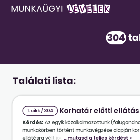
304
ta
Találati lista:
Korhatár előtti ellátá
1. cikk / 304
Kérdés:
Az egyik közalkalmazottunk (falugondn
munkakörben történt munkavégzése alapján korked
ellátásra vált jogosulttá. Úgy nyilatkozott, hog