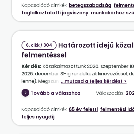
Kapcsolódó címkék:
betegszabadság
felment
foglalkoztatotti jogviszony
munkakörhöz szü
Határozott idejű köza
6. cikk / 304
felmentéssel
Kérdés:
Közalkalmazottunk 2026. szeptember 18
2026. december 31-ig rendelkezik kinevezéssel, d
lenne). Megszüntetheti-e a munkáltató a közalkal
Tovább a válaszhoz
Válaszadás:
202
Kapcsolódó címkék:
65 év feletti
felmentési id
teljes nyugdíj