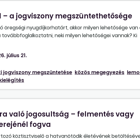
l – a jogviszony megszüntethetősége
dó öregségi nyugdíjkorhatárt, akkor milyen lehetősége van 
ovábbfoglalkoztatni, neki milyen lehetőségei vannak? Ki
en jár felmentési idő, és az mikortól kezdődik: a nyugdíjk
gdíjasként? Továbbfoglalkoztatás esetén a közalkalmazott
6. július 21.
dő kiadását?
i jogviszony megszüntetése
közös megegyezés
lemo
kielégítés
a való jogosultság – felmentés vagy
erejénél fogva
rtozó köztisztviselő a hatvanötödik életévének betöltésév