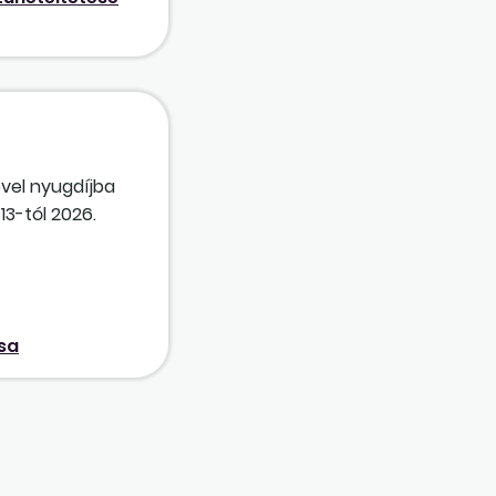
ővel nyugdíjba
13-tól 2026.
almazza-e,
ása