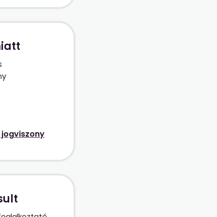
az utolsó
iatt
s
ny
oda,
lmentésre,
i jogviszony
sult
 foglalkoztató