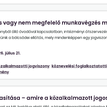
i idővel rendelkezik, ki kell-e fizetni a megszűnés évében 
latiidő-elismerést?
s vagy nem megfelelő munkavégzés m
ényből álló óvodával kapcsolatban, intézményi átszervezé
nik a bölcsődei ellátás, mely mindenképpen egy jogviszo
t alakul. Mivel egy intézményhez tartozik az összes tagóv
egszűnő bölcsődei csoport dolgozói közül kerül valaki fe
6. július 21.
aki munkáját nem tudja teljes mértékben ellátni?
zalkalmazotti jogviszony
köznevelési foglalkoztatott
zmény
asítása – amire a közalkalmazott jogo
kat az Mt. hatálya alatt álló, a közalkalmazottakat jelenleg