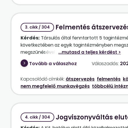
öregségi nyugdíjkorhatárt, és csak 36 év szolgálat
munkanapján a 40 év jogviszony után járó szolgá
Felmentés átszervezé
3. cikk / 304
Kérdés:
Társulás által fenntartott 5 tagintézm
következtében az egyik tagintézményben megszű
megszűnésével jár. Helyette egy új óvodai csopor
lehetséges-e az átszervezés miatt, hogy nem a m
Tovább a válaszhoz
Válaszadás:
202
hanem egy másik tagintézmény olyan dolgozója, 
Kapcsolódó címkék:
átszervezés
felmentés
kö
nem megfelelő munkavégzés
többcélú inté
Jogviszonyváltás elut
4. cikk / 304
Kérdés:
A Kjt. hatálya alatt álló közalkalmazotta