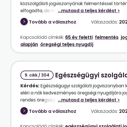
közszolgálati jogviszonyának felmentéssel tört
elfogadta, de még nem indította meg a jogviszon
hamarabb adta be kérelmét [Kttv. 60. § (7) bek.].
Tovább a válaszhoz
Válaszadás:
202
köztisztviselőt. Ezt követően a köztisztviselő ka
még tíz napot tovább dolgozik a hatvanötödik éle
Kapcsolódó címkék:
65 év feletti
felmentés
jo
magasabb lenne az induló nyugdíjának a mértéke
alapján
öregségi teljes nyugdíj
döntését, mivel a nyugdíj indítása előtt még öt
Egészségügyi szolgála
9. cikk / 304
Kérdés:
Egészségügyi szolgálati jogviszonyban 
eléri a nők kedvezményes öregségi nyugdíjára jo
rendes öregségi nyugdíjkorhatárt is. Ha a „nők 
kell-e szüntetni az egészségügyi szolgálati jogv
Tovább a válaszhoz
Válaszadás:
202
Illetve a jogviszony mellett kaphatja a nyugellá
tovább már nem szeretne dolgozni, hogyan kell 
Kapcsolódó címkék:
egészségügyi szolgálati j