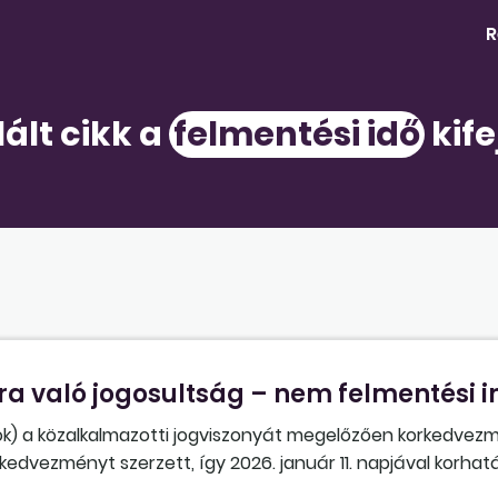
R
lált cikk a
felmentési idő
kife
sra való jogosultság – nem felmentési 
ok) a közalkalmazotti jogviszonyát megelőzően korkedvez
vezményt szerzett, így 2026. január 11. napjával korhatár
y nem szeretne tovább dolgozni, és kérte a jogviszonyának 