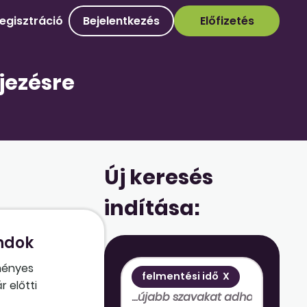
egisztráció
Bejelentkezés
Előfizetés
jezésre
Új keresés
indítása:
indok
ményes
felmentési idő
X
 előtti
felmentéssel