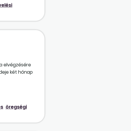
elési
a elvégzésére
ideje két hónap
árta előtt?
és
öregségi