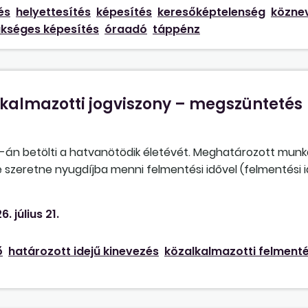
és
helyettesítés
képesítés
keresőképtelenség
köznev
kséges képesítés
óraadó
táppénz
lkalmazotti jogviszony – megszüntetés
-án betölti a hatvanötödik életévét. Meghatározott munk
e szeretne nyugdíjba menni felmentési idővel (felmentési 
mazotti jogviszonyt felmentési idővel a határozott idő lej
6. július 21.
ő
határozott idejű kinevezés
közalkalmazotti felment