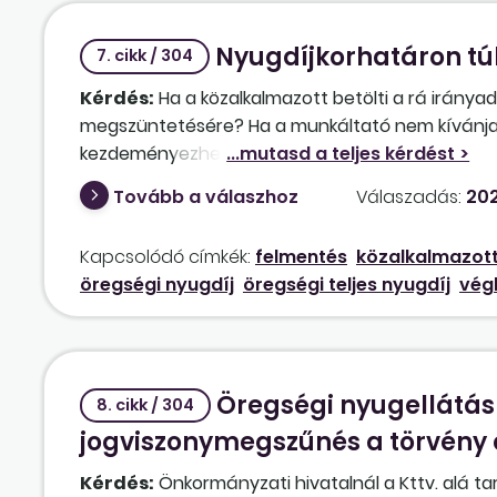
Nyugdíjkorhatáron tú
7. cikk / 304
Kérdés:
Ha a közalkalmazott betölti a rá iránya
megszüntetésére? Ha a munkáltató nem kívánja t
kezdeményezheti és mely időponttól? Milyen esetb
betöltése előtt vagy azt követően, azaz már nyu
Tovább a válaszhoz
Válaszadás:
202
nyugdíjkorhatár betöltése után is a felmentési i
Kapcsolódó címkék:
felmentés
közalkalmazott
öregségi nyugdíj
öregségi teljes nyugdíj
vég
Öregségi nyugellátásr
8. cikk / 304
jogviszonymegszűnés a törvény 
Kérdés:
Önkormányzati hivatalnál a Kttv. alá ta