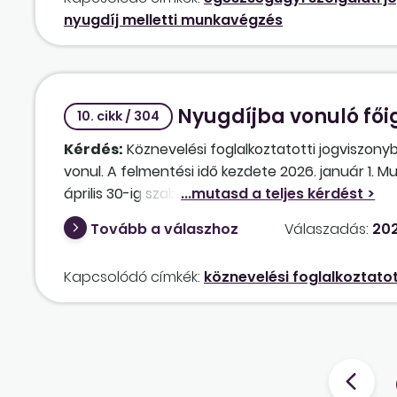
nyugdíj melletti munkavégzés
Nyugdíjba vonuló főig
10. cikk / 304
Kérdés:
Köznevelési foglalkoztatotti jogviszony
vonul. A felmentési idő kezdete 2026. január 1. M
április 30-ig szabadságát tölti. Vezetői megbízás
illetve meddig kell, hogy tartalmazza a távolléti dí
Tovább a válaszhoz
Válaszadás:
202
Kapcsolódó címkék:
köznevelési foglalkoztatot