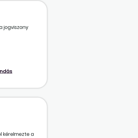
a jogviszony
orhatár
 kérheti a
ndás
el kérelmezte a