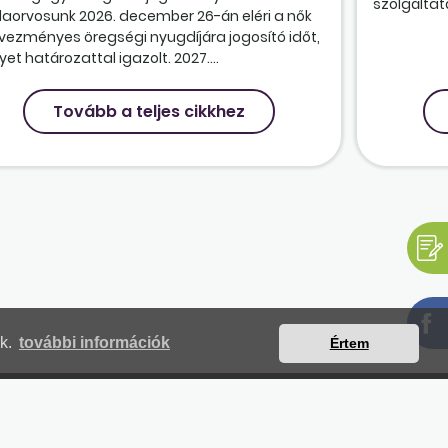
szolgáltatá
olaorvosunk 2026. december 26-án eléri a nők
vezményes öregségi nyugdíjára jogosító időt,
et határozattal igazolt. 2027....
Tovább a teljes cikkhez
nk.
további információk
Értem
mjegyzék
Magunkról
Impresszum
Kapcsolat