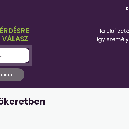
R
KÉRDÉSRE
Ha előfizet
 VÁLASZ
így személy
őkeretben