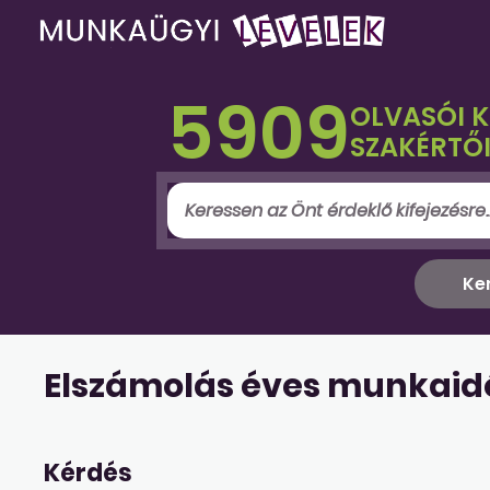
5909
OLVASÓI 
SZAKÉRTŐI
Elszámolás éves munkaid
Kérdés