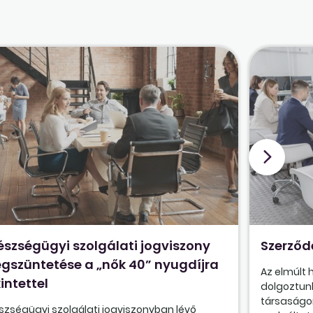
észségügyi szolgálati jogviszony
Szerződ
gszüntetése a „nők 40” nyugdíjra
Az elmúlt
intettel
dolgoztunk
társaságon
szségügyi szolgálati jogviszonyban lévő