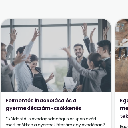
Felmentés indokolása és a
Eg
gyermeklétszám-csökkenés
me
tek
Elküldhető-e óvodapedagógus csupán azért,
mert csökken a gyermeklétszám egy óvodában?
Egé