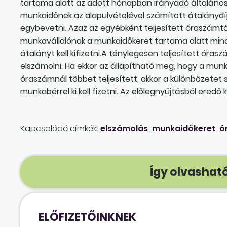
tartama alatt az adott hónapban irányadó általáno
munkaidőnek az alapulvételével számított átalánydíj j
egybevetni. Azaz az egyébként teljesített óraszámt
munkavállalónak a munkaidőkeret tartama alatt min
átalányt kell kifizetni.A ténylegesen teljesített óras
elszámolni. Ha ekkor az állapítható meg, hogy a mun
óraszámnál többet teljesített, akkor a különbözetet
munkabérrel ki kell fizetni. Az előlegnyújtásból ered
Kapcsolódó címkék:
elszámolás
munkaidőkeret
ó
Így olvasható
ELŐFIZETŐINKNEK