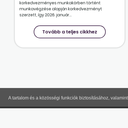
korkedvezményes munkakörben történt
munkavégzése alapján korkedvezményt
szerzett, így 2026. január...
Tovább a teljes cikkhez
A tartalom és a közösségi funkciók biztosításához, valami
MUNKAÜGYI LEVELEK