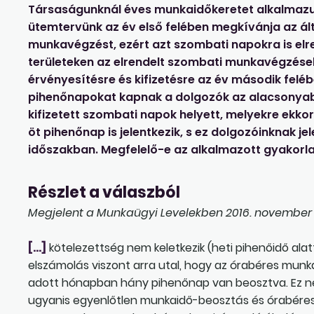
Társaságunknál éves munkaidőkeretet alkalmazunk
ütemtervünk az év első felében megkívánja az á
munkavégzést, ezért azt szombati napokra is elre
területeken az elrendelt szombati munkavégzés
érvényesítésre és kifizetésre az év második feléb
pihenőnapokat kapnak a dolgozók az alacsonyab
kifizetett szombati napok helyett, melyekre ekkor
öt pihenőnap is jelentkezik, s ez dolgozóinknak
időszakban. Megfelelő-e az alkalmazott gyakorl
Részlet a válaszból
Megjelent a Munkaügyi Levelekben 2016. november 2
[…]
kötelezettség nem keletkezik (heti pihenőidő alat
elszámolás viszont arra utal, hogy az órabéres munka
adott hónapban hány pihenőnap van beosztva. Ez nem 
ugyanis egyenlőtlen munkaidő-beosztás és órabéres