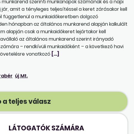
s munkarend szerinti munkanapok számának és a napi
ár, amit a tényleges teljesítéssel a keret zárásakor kell
ól függetlenül a munkaidőkeretben dolgozó
den hónapban az általános munkarend alapján kalkulált
zám alapján csak a munkaidőkeret lejártakor kell
kavállaló az általános munkarend szerint irányadó
 számára – rendkívüli munkaidőként – a következő havi
ő követelésre vonatkozó
[…]
rabér
új Mt.
 a teljes válasz
LÁTOGATÓK SZÁMÁRA