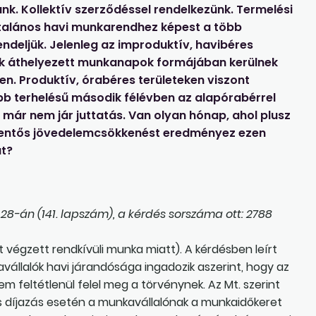
. Kollektív szerződéssel rendelkezünk. Termelési
ltalános havi munkarendhez képest a több
ndeljük. Jelenleg az improduktív, havibéres
ek áthelyezett munkanapok formájában kerülnek
en. Produktív, órabéres területeken viszont
b terhelésű második félévben az alapórabérrel
 már nem jár juttatás. Van olyan hónap, ahol plusz
 jelentős jövedelemcsökkenést eredményez ezen
at?
8-án (141. lapszám), a kérdés sorszáma ott: 2788
t végzett rendkívüli munka miatt). A kérdésben leírt
vállalók havi járandósága ingadozik aszerint, hogy az
feltétlenül felel meg a törvénynek. Az Mt. szerint
 díjazás esetén a munkavállalónak a munkaidőkeret