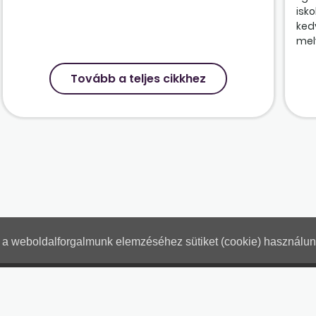
isk
ked
mely
Tovább a teljes cikkhez
nt a weboldalforgalmunk elemzéséhez sütiket (cookie) használu
Hogyan használjam?
Tartalo