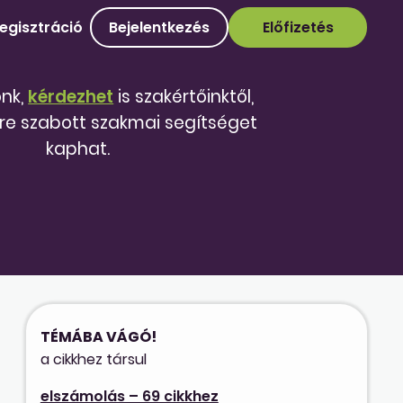
egisztráció
Bejelentkezés
Előfizetés
őnk,
kérdezhet
is szakértőinktől,
re szabott szakmai segítséget
kaphat.
TÉMÁBA VÁGÓ!
a cikkhez társul
elszámolás – 69 cikkhez