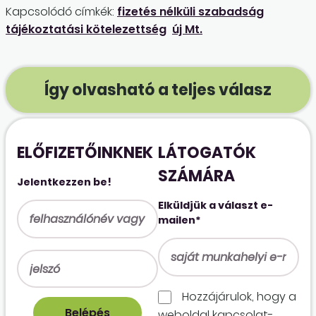
Kapcsolódó címkék:
fizetés nélküli szabadság
tájékoztatási kötelezettség
új Mt.
Így olvasható a teljes válasz
ELŐFIZETŐINKNEK
LÁTOGATÓK
SZÁMÁRA
Jelentkezzen be!
Elküldjük a választ e-
mailen*
Hozzájárulok, hogy a
weboldal kapcso­lat­