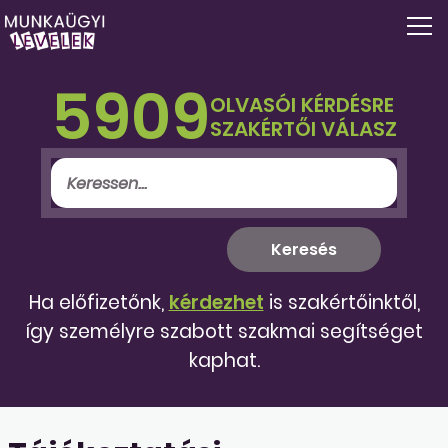
5909
OLVASÓI KÉRDÉSRE
SZAKÉRTŐI VÁLASZ
Ha előfizetőnk,
kérdezhet
is szakértőinktől,
így személyre szabott szakmai segítséget
kaphat.