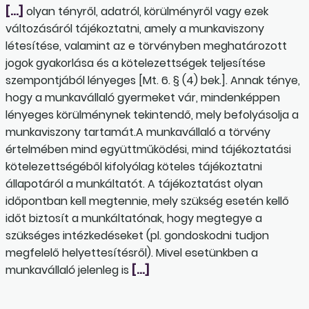
[…]
olyan tényről, adatról, körülményről vagy ezek
változásáról tájékoztatni, amely a munkaviszony
létesítése, valamint az e törvényben meghatározott
jogok gyakorlása és a kötelezettségek teljesítése
szempontjából lényeges [Mt. 6. § (4) bek.]. Annak ténye,
hogy a munkavállaló gyermeket vár, mindenképpen
lényeges körülménynek tekintendő, mely befolyásolja a
munkaviszony tartamát.A munkavállaló a törvény
értelmében mind együttműködési, mind tájékoztatási
kötelezettségéből kifolyólag köteles tájékoztatni
állapotáról a munkáltatót. A tájékoztatást olyan
időpontban kell megtennie, mely szükség esetén kellő
időt biztosít a munkáltatónak, hogy megtegye a
szükséges intézkedéseket (pl. gondoskodni tudjon
megfelelő helyettesítésről). Mivel esetünkben a
munkavállaló jelenleg is
[…]