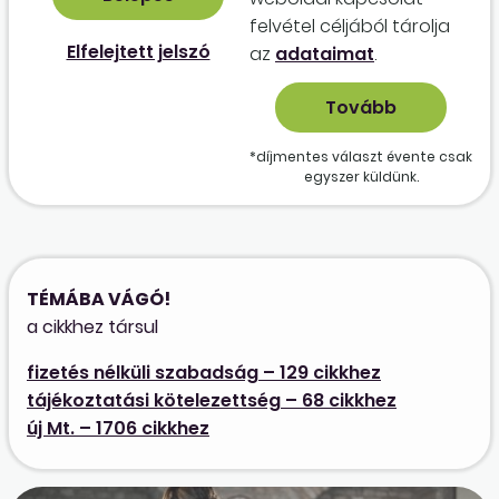
felvétel céljából tárolja
Elfelejtett jelszó
az
adataimat
.
*díjmentes választ évente csak
egyszer küldünk.
TÉMÁBA VÁGÓ!
a cikkhez társul
fizetés nélküli szabadság – 129 cikkhez
tájékoztatási kötelezettség – 68 cikkhez
új Mt. – 1706 cikkhez