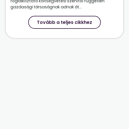
foglalkoztató költségvetési szervtől független
gazdasági társaságnak adnak át...
Tovább a teljes cikkhez