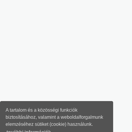
A tartalom és a közösségi funkciók
biztosításához, valamint a weboldalforgalmunk
elemzéséhez sütiket (cookie) használunk.