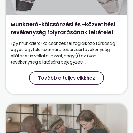
Munkaerő-kölcsönzési és -közvetítési
tevékenység folytatásának feltételei
Egy munkaerő-kölcsönzéssel foglalkozó társaság
egyes ügyfelei számára toborzási tevékenység
ellátását is vállalja, azzal, hogy (i) az ilyen
tevékenység ellátására bejegyzett...
Tovább a teljes cikkhez