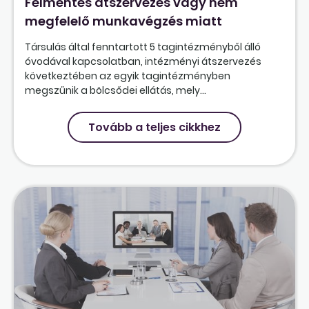
Felmentés átszervezés vagy nem
megfelelő munkavégzés miatt
Társulás által fenntartott 5 tagintézményből álló
óvodával kapcsolatban, intézményi átszervezés
következtében az egyik tagintézményben
megszűnik a bölcsődei ellátás, mely...
Tovább a teljes cikkhez