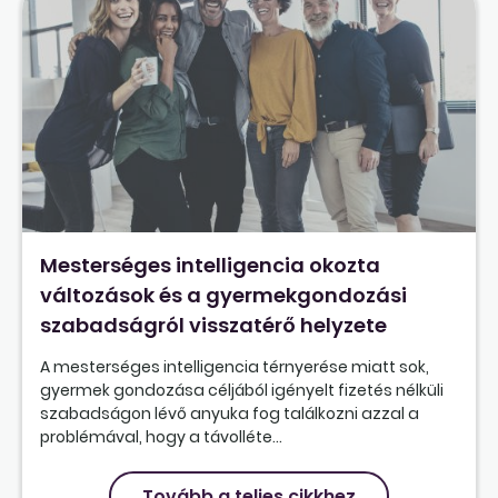
Mesterséges intelligencia okozta
változások és a gyermekgondozási
szabadságról visszatérő helyzete
A mesterséges intelligencia térnyerése miatt sok,
gyermek gondozása céljából igényelt fizetés nélküli
szabadságon lévő anyuka fog találkozni azzal a
problémával, hogy a távolléte...
Tovább a teljes cikkhez