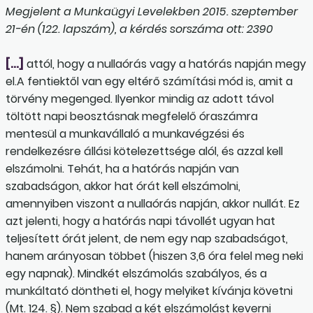
Megjelent a Munkaügyi Levelekben 2015. szeptember
21-én (122. lapszám), a kérdés sorszáma ott: 2390
[…]
attól, hogy a nullaórás vagy a hatórás napján megy
el.A fentiektől van egy eltérő számítási mód is, amit a
törvény megenged. Ilyenkor mindig az adott távol
töltött napi beosztásnak megfelelő óraszámra
mentesül a munkavállaló a munkavégzési és
rendelkezésre állási kötelezettsége alól, és azzal kell
elszámolni. Tehát, ha a hatórás napján van
szabadságon, akkor hat órát kell elszámolni,
amennyiben viszont a nullaórás napján, akkor nullát. Ez
azt jelenti, hogy a hatórás napi távollét ugyan hat
teljesített órát jelent, de nem egy nap szabadságot,
hanem arányosan többet (hiszen 3,6 óra felel meg neki
egy napnak). Mindkét elszámolás szabályos, és a
munkáltató döntheti el, hogy melyiket kívánja követni
(Mt. 124. §). Nem szabad a két elszámolást keverni