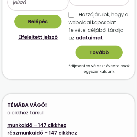
Hozzájárulok, hogy a
weboldal kapcso­lat­
felvétel céljából tárolja
Elfelejtett jelszó
az
adataimat
.
*díjmentes választ évente csak
egyszer küldünk.
TÉMÁBA VÁGÓ!
a cikkhez társul
munkaidő – 147 cikkhez
részmunkaidő – 147 cikkhez