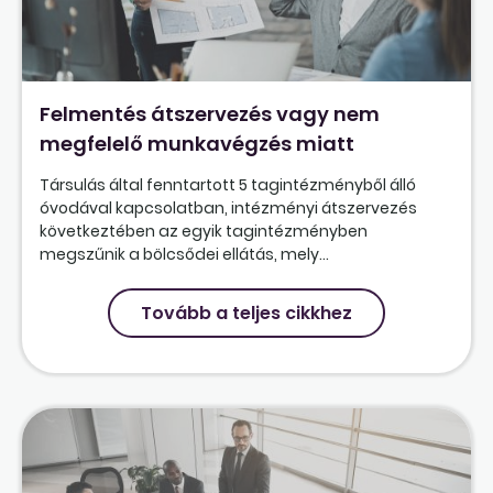
Felmentés átszervezés vagy nem
megfelelő munkavégzés miatt
Társulás által fenntartott 5 tagintézményből álló
óvodával kapcsolatban, intézményi átszervezés
következtében az egyik tagintézményben
megszűnik a bölcsődei ellátás, mely...
Tovább a teljes cikkhez