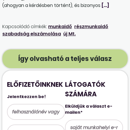
(ahogyan a kérdésben történt), és bizonyos
[…]
Kapcsolódó címkék:
munkaidő
részmunkaidő
szabadság elszámolása
új Mt.
Így olvasható a teljes válasz
ELŐFIZETŐINKNEK
LÁTOGATÓK
SZÁMÁRA
Jelentkezzen be!
Elküldjük a választ e-
mailen*