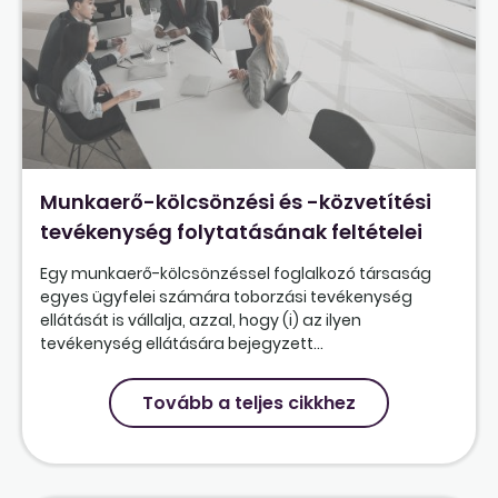
Munkaerő-kölcsönzési és -közvetítési
tevékenység folytatásának feltételei
Egy munkaerő-kölcsönzéssel foglalkozó társaság
egyes ügyfelei számára toborzási tevékenység
ellátását is vállalja, azzal, hogy (i) az ilyen
tevékenység ellátására bejegyzett...
Tovább a teljes cikkhez