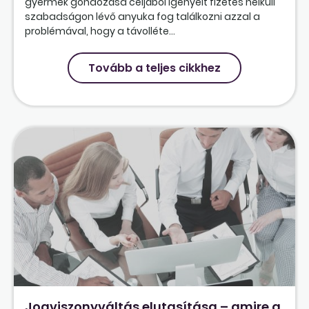
gyermek gondozása céljából igényelt fizetés nélküli
szabadságon lévő anyuka fog találkozni azzal a
problémával, hogy a távolléte...
Tovább a teljes cikkhez
Jogviszonyváltás elutasítása – amire a