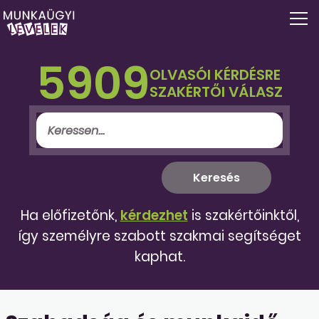
5909
OLVASÓI KÉRDÉSRE
SZAKÉRTŐI VÁLASZ
Ha előfizetőnk,
kérdezhet
is szakértőinktől,
így személyre szabott szakmai segítséget
kaphat.