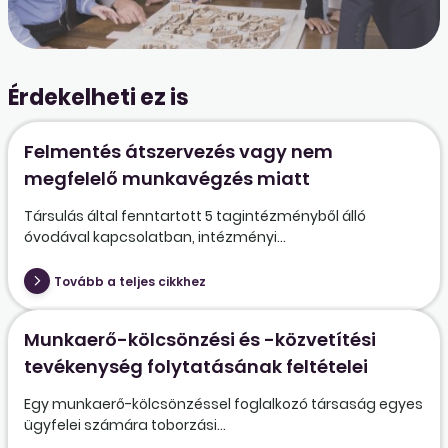
Érdekelheti ez is
Felmentés átszervezés vagy nem
megfelelő munkavégzés miatt
Társulás által fenntartott 5 tagintézményből álló
óvodával kapcsolatban, intézményi...
Tovább a teljes cikkhez
Munkaerő-kölcsönzési és -közvetítési
tevékenység folytatásának feltételei
Egy munkaerő-kölcsönzéssel foglalkozó társaság egyes
ügyfelei számára toborzási...