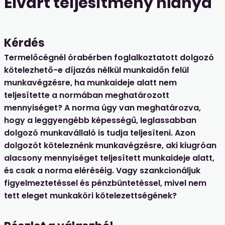
Elvárt teljesítmény hiánya
Kérdés
Termelőcégnél órabérben foglalkoztatott dolgozó
kötelezhető-e díjazás nélkül munkaidőn felül
munkavégzésre, ha munkaideje alatt nem
teljesítette a normában meghatározott
mennyiséget? A norma úgy van meghatározva,
hogy a leggyengébb képességű, leglassabban
dolgozó munkavállaló is tudja teljesíteni. Azon
dolgozót köteleznénk munkavégzésre, aki kiugróan
alacsony mennyiséget teljesített munkaideje alatt,
és csak a norma eléréséig. Vagy szankcionáljuk
figyelmeztetéssel és pénzbüntetéssel, mivel nem
tett eleget munkaköri kötelezettségének?