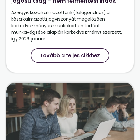
jogosultság – nem felmentési indok
Az egyik közalkalmazottunk (falugondnok) a
közalkalmazotti jogviszonyát megelőzően
korkedvezményes munkakörben történt
munkavégzése alapján korkedvezményt szerzett,
így 2026. január...
Tovább a teljes cikkhez