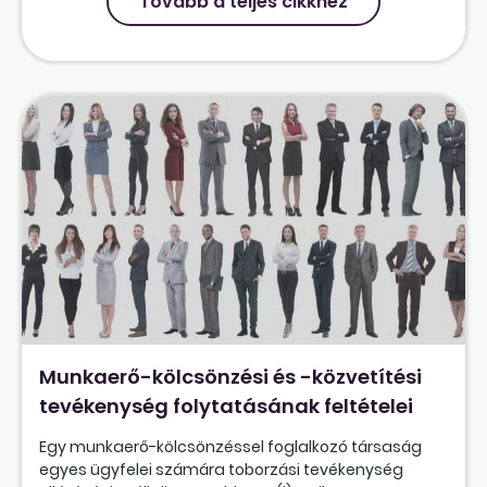
Tovább a teljes cikkhez
Munkaerő-kölcsönzési és -közvetítési
tevékenység folytatásának feltételei
Egy munkaerő-kölcsönzéssel foglalkozó társaság
egyes ügyfelei számára toborzási tevékenység