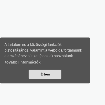
A tartalom és a közösségi funkciók
biztosításához, valamint a weboldalforgalmunk
elemzéséhez sütiket (cookie) használunk.
további információk
Értem