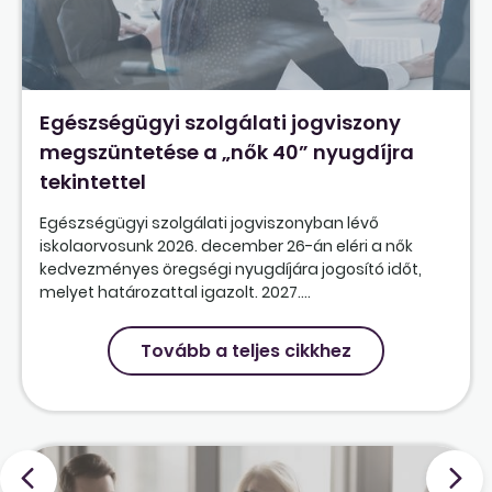
Egészségügyi szolgálati jogviszony
megszüntetése a „nők 40” nyugdíjra
tekintettel
Egészségügyi szolgálati jogviszonyban lévő
iskolaorvosunk 2026. december 26-án eléri a nők
kedvezményes öregségi nyugdíjára jogosító időt,
melyet határozattal igazolt. 2027....
Tovább a teljes cikkhez