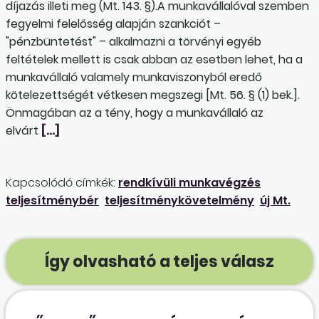
díjazás illeti meg (Mt. 143. §).A munkavállalóval szemben
fegyelmi felelősség alapján szankciót –
"pénzbüntetést" – alkalmazni a törvényi egyéb
feltételek mellett is csak abban az esetben lehet, ha a
munkavállaló valamely munkaviszonyból eredő
kötelezettségét vétkesen megszegi [Mt. 56. § (1) bek.].
Önmagában az a tény, hogy a munkavállaló az
elvárt
[…]
Kapcsolódó címkék:
rendkívüli munkavégzés
teljesítménybér
teljesítménykövetelmény
új Mt.
Így olvasható a teljes válasz