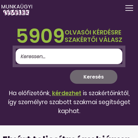
5909
OLVASÓI KÉRDÉSRE
SZAKÉRTŐI VÁLASZ
Ha előfizetőnk,
kérdezhet
is szakértőinktől,
így személyre szabott szakmai segítséget
kaphat.