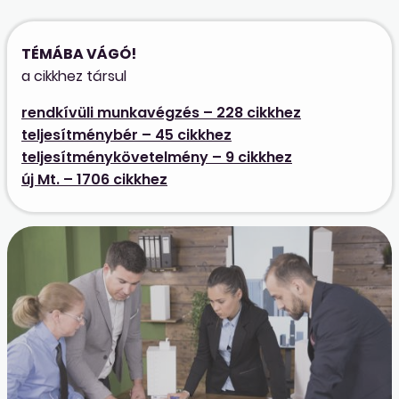
TÉMÁBA VÁGÓ!
a cikkhez társul
rendkívüli munkavégzés – 228 cikkhez
teljesítménybér – 45 cikkhez
teljesítménykövetelmény – 9 cikkhez
új Mt. – 1706 cikkhez