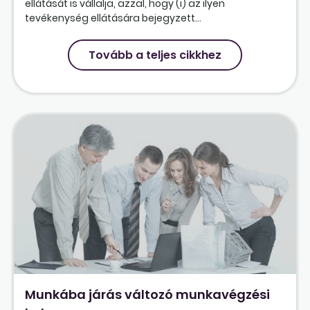
ellátását is vállalja, azzal, hogy (i) az ilyen
tevékenység ellátására bejegyzett...
Tovább a teljes cikkhez
Munkába járás változó munkavégzési