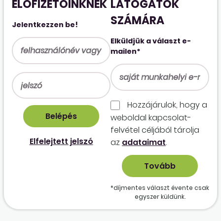
ELŐFIZETŐINKNEK
LÁTOGATÓK
SZÁMÁRA
Jelentkezzen be!
Elküldjük a választ e-
mailen*
Hozzájárulok, hogy a
weboldal kapcso­lat­
felvétel céljából tárolja
Elfelejtett jelszó
az
adataimat
.
*díjmentes választ évente csak
egyszer küldünk.