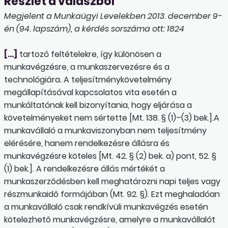
Részlet a válaszból
Megjelent a Munkaügyi Levelekben 2013. december 9-
én (94. lapszám), a kérdés sorszáma ott: 1824
[…]
tartozó feltételekre, így különösen a
munkavégzésre, a munkaszervezésre és a
technológiára. A teljesítménykövetelmény
megállapításával kapcsolatos vita esetén a
munkáltatónak kell bizonyítania, hogy eljárása a
követelményeket nem sértette [Mt. 138. § (1)–(3) bek.].A
munkavállaló a munkaviszonyban nem teljesítmény
elérésére, hanem rendelkezésre állásra és
munkavégzésre köteles [Mt. 42. § (2) bek. a) pont, 52. §
(1) bek.]. A rendelkezésre állás mértékét a
munkaszerződésben kell meghatározni napi teljes vagy
részmunkaidő formájában (Mt. 92. §). Ezt meghaladóan
a munkavállaló csak rendkívüli munkavégzés esetén
kötelezhető munkavégzésre, amelyre a munkavállalót