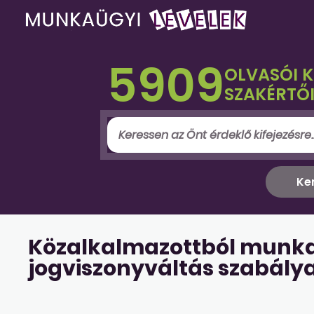
5909
OLVASÓI 
SZAKÉRTŐI
Közalkalmazottból munkav
jogviszonyváltás szabálya