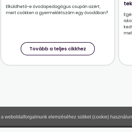
tek
Elküldhető-e óvodapedagógus csupán azért,
mert csökken a gyermeklétszám egy óvodában?
Egé
isk
ked
mely
Tovább a teljes cikkhez
nt a weboldalforgalmunk elemzéséhez sütiket (cookie) használu