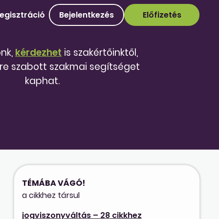
egisztráció
Bejelentkezés
Előfizetés
őnk,
kérdezhet
is szakértőinktől,
re szabott szakmai segítséget
kaphat.
TÉMÁBA VÁGÓ!
a cikkhez társul
jogviszonyváltás – 28 cikkhez