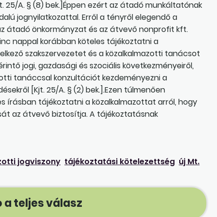
. 25/A. § (8) bek.]Éppen ezért az átadó munkáltatónak
lú jognyilatkozattal. Erről a tényről elegendő a
 az átadó önkormányzat és az átvevő nonprofit kft.
c nappal korábban köteles tájékoztatni a
delkező szakszervezetet és a közalkalmazotti tanácsot
rintő jogi, gazdasági és szociális következményeiről,
zotti tanáccsal konzultációt kezdeményezni a
sekről [Kjt. 25/A. § (2) bek.].Ezen túlmenően
 írásban tájékoztatni a közalkalmazottat arról, hogy
át az átvevő biztosítja. A tájékoztatásnak
otti jogviszony
tájékoztatási kötelezettség
új Mt.
 a teljes válasz