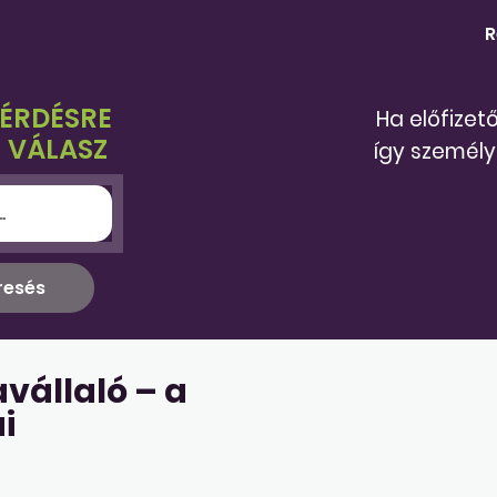
R
KÉRDÉSRE
Ha előfizet
 VÁLASZ
így személy
állaló – a
i