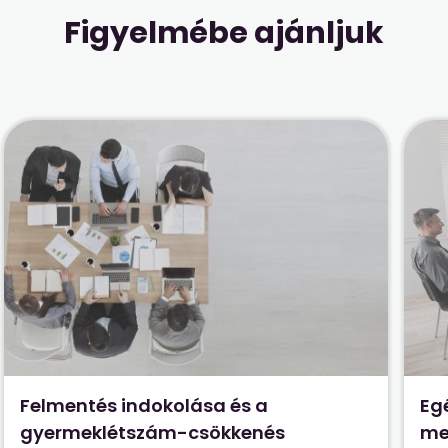
Figyelmébe ajánljuk
Felmentés indokolása és a
Eg
gyermeklétszám-csökkenés
me