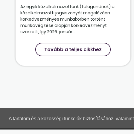
Az egyik közalkalmazottunk (falugondnok) a
közalkalmazotti jogviszonyát megelőzően
korkedvezményes munkakörben történt
munkavégzése alapján korkedvezményt
szerzett, így 2026. január...
Tovább a teljes cikkhez
A tartalom és a közösségi funkciók biztosításához, valami