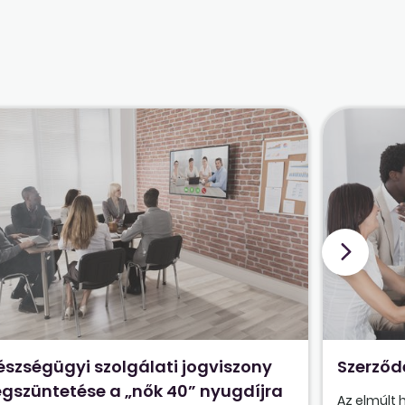
észségügyi szolgálati jogviszony
Szerződ
gszüntetése a „nők 40” nyugdíjra
Az elmúlt