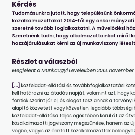
Kérdés
Tudomásunkra jutott, hogy településünk önkorm
közalkalmazottakat 2014-től egy önkormányzati 
szeretné tovább foglalkoztatni. A művelődési ház
Szeretnénk tudni, hogy alkalmazottainkat miről ke
hozzájárulásukat kérni az új munkaviszony létes
Részlet a válaszból
Megjelent a Munkaügyi Levelekben 2013. november 18
[…]
közfeladat-ellátási és továbbfoglalkoztatási köt
kell határozni az átadás napját, valamint azt, hogy 
fentiek szerint jár el, és eleget tesz annak a törvény
alapító közvetett vagy közvetlen, legalább többségi 
közfeladat-ellátása teljes egészében kerül át az átv
közalkalmazotti jogviszony megszűnése, hanem az ú
végbe, vagyis az érintett közalkalmazottak beleegyez