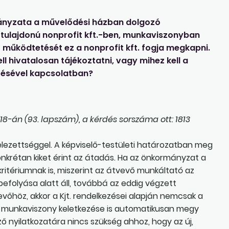
ányzata a művelődési házban dolgozó
tulajdonú nonprofit kft.-ben, munkaviszonyban
 működtetését ez a nonprofit kft. fogja megkapni.
ll hivatalosan tájékoztatni, vagy mihez kell a
ítésével kapcsolatban?
-án (93. lapszám), a kérdés sorszáma ott: 1813
elezettséggel. A képviselő-testületi határozatban meg
konkrétan kiket érint az átadás. Ha az önkormányzat a
i kritériumnak is, miszerint az átvevő munkáltató az
befolyása alatt áll, továbbá az eddig végzett
evőhöz, akkor a Kjt. rendelkezései alapján nemcsak a
j munkaviszony keletkezése is automatikusan megy
ő nyilatkozatára nincs szükség ahhoz, hogy az új,