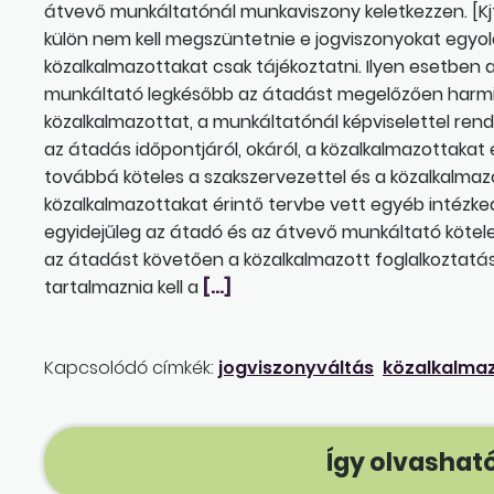
átvevő munkáltatónál munkaviszony keletkezzen. [Kjt
külön nem kell megszüntetnie e jogviszonyokat egyolda
közalkalmazottakat csak tájékoztatni. Ilyen esetben
munkáltató legkésőbb az átadást megelőzően harmin
közalkalmazottat, a munkáltatónál képviselettel ren
az átadás időpontjáról, okáról, a közalkalmazottakat é
továbbá köteles a szakszervezettel és a közalkalma
közalkalmazottakat érintő tervbe vett egyéb intézkedé
egyidejűleg az átadó és az átvevő munkáltató köteles
az átadást követően a közalkalmazott foglalkoztatás
tartalmaznia kell a
[…]
Kapcsolódó címkék:
jogviszonyváltás
közalkalmaz
Így olvasható