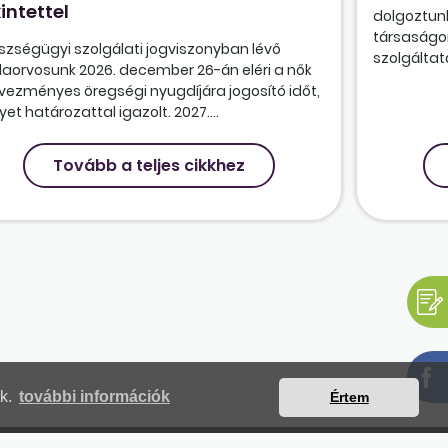
intettel
dolgoztunk
társaságon
szségügyi szolgálati jogviszonyban lévő
szolgáltatá
olaorvosunk 2026. december 26-án eléri a nők
vezményes öregségi nyugdíjára jogosító időt,
et határozattal igazolt. 2027....
Tovább a teljes cikkhez
nk.
további információk
Értem