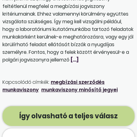
feltétlenül megfelel a megbízási jogviszony
kritériumainak. Ehhez valamennyi körülmény együttes
vizsgálata szükséges. Így meg kell vizsgálni például,
hogy a laboratóriumi kutatómunkába tartozó feladatok
munkakörként kerülnek-e meghatározásra, vagy egy jól
körülírható feladat ellátását bízzák a nyugdíjas
személyre. Fontos, hogy a felek között érvényesül-e a
polgári jogviszonyra jellemző
[…]
Kapcsolódó címkék:
megbízási szerződés
munkaviszony
munkaviszony minősítő jegyei
Így olvasható a teljes válasz