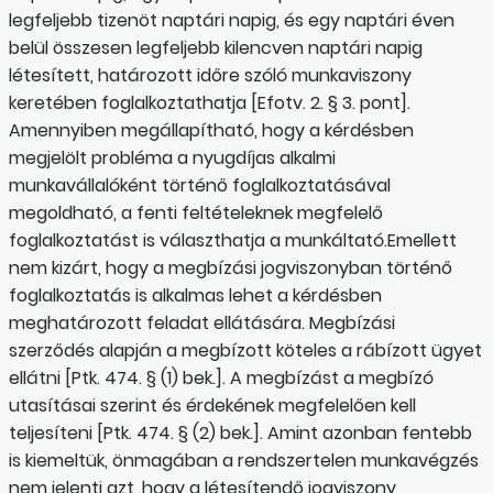
legfeljebb tizenöt naptári napig, és egy naptári éven
belül összesen legfeljebb kilencven naptári napig
létesített, határozott időre szóló munkaviszony
keretében foglalkoztathatja [Efotv. 2. § 3. pont].
Amennyiben megállapítható, hogy a kérdésben
megjelölt probléma a nyugdíjas alkalmi
munkavállalóként történő foglalkoztatásával
megoldható, a fenti feltételeknek megfelelő
foglalkoztatást is választhatja a munkáltató.Emellett
nem kizárt, hogy a megbízási jogviszonyban történő
foglalkoztatás is alkalmas lehet a kérdésben
meghatározott feladat ellátására. Megbízási
szerződés alapján a megbízott köteles a rábízott ügyet
ellátni [Ptk. 474. § (1) bek.]. A megbízást a megbízó
utasításai szerint és érdekének megfelelően kell
teljesíteni [Ptk. 474. § (2) bek.]. Amint azonban fentebb
is kiemeltük, önmagában a rendszertelen munkavégzés
nem jelenti azt, hogy a létesítendő jogviszony