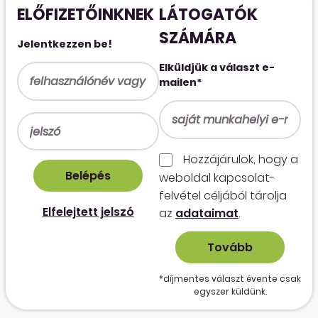
ELŐFIZETŐINKNEK
LÁTOGATÓK
SZÁMÁRA
Jelentkezzen be!
Elküldjük a választ e-
mailen*
Hozzájárulok, hogy a
weboldal kapcso­lat­
felvétel céljából tárolja
Elfelejtett jelszó
az
adataimat
.
*díjmentes választ évente csak
egyszer küldünk.