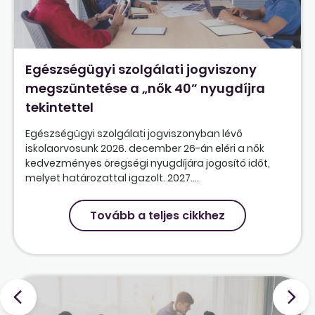
Egészségügyi szolgálati jogviszony
megszüntetése a „nők 40” nyugdíjra
tekintettel
Egészségügyi szolgálati jogviszonyban lévő
iskolaorvosunk 2026. december 26-án eléri a nők
kedvezményes öregségi nyugdíjára jogosító időt,
melyet határozattal igazolt. 2027....
Tovább a teljes cikkhez