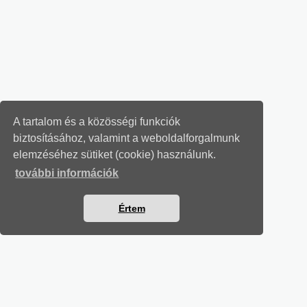
A tartalom és a közösségi funkciók
biztosításához, valamint a weboldalforgalmunk
elemzéséhez sütiket (cookie) használunk.
további információk
Értem