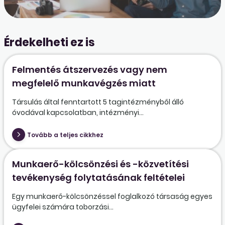
Érdekelheti ez is
Felmentés átszervezés vagy nem
megfelelő munkavégzés miatt
Társulás által fenntartott 5 tagintézményből álló
óvodával kapcsolatban, intézményi...
Tovább a teljes cikkhez
Munkaerő-kölcsönzési és -közvetítési
tevékenység folytatásának feltételei
Egy munkaerő-kölcsönzéssel foglalkozó társaság egyes
ügyfelei számára toborzási...