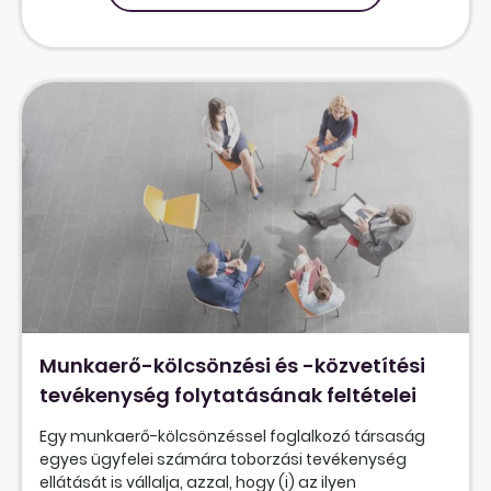
Munkaerő-kölcsönzési és -közvetítési
tevékenység folytatásának feltételei
Egy munkaerő-kölcsönzéssel foglalkozó társaság
egyes ügyfelei számára toborzási tevékenység
ellátását is vállalja, azzal, hogy (i) az ilyen