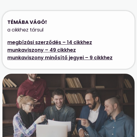
TÉMÁBA VÁGÓ!
a cikkhez társul
megbízási szerződés – 14 cikkhez
munkaviszony – 49 cikkhez
munkaviszony minősítő jegyei – 9 cikkhez