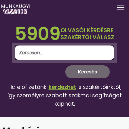
5909
OLVASÓI KÉRDÉSRE
SZAKÉRTŐI VÁLASZ
Ha előfizetőnk,
kérdezhet
is szakértőinktől,
így személyre szabott szakmai segítséget
kaphat.