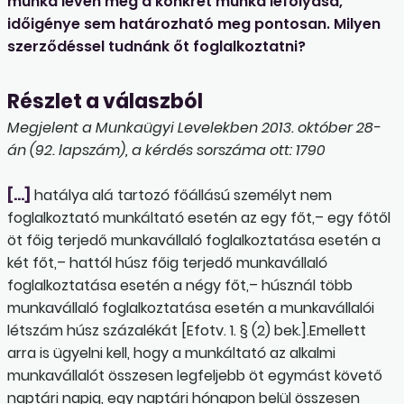
munka lévén még a konkrét munka lefolyása,
időigénye sem határozható meg pontosan. Milyen
szerződéssel tudnánk őt foglalkoztatni?
Részlet a válaszból
Megjelent a Munkaügyi Levelekben 2013. október 28-
án (92. lapszám), a kérdés sorszáma ott: 1790
[…]
hatálya alá tartozó főállású személyt nem
foglalkoztató munkáltató esetén az egy főt,– egy főtől
öt főig terjedő munkavállaló foglalkoztatása esetén a
két főt,– hattól húsz főig terjedő munkavállaló
foglalkoztatása esetén a négy főt,– húsznál több
munkavállaló foglalkoztatása esetén a munkavállalói
létszám húsz százalékát [Efotv. 1. § (2) bek.].Emellett
arra is ügyelni kell, hogy a munkáltató az alkalmi
munkavállalót összesen legfeljebb öt egymást követő
naptári napig, egy naptári hónapon belül összesen