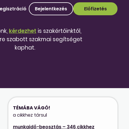
egisztráció
Bejelentkezés
Előfizetés
őnk,
kérdezhet
is szakértőinktől,
re szabott szakmai segítséget
kaphat.
TÉMÁBA VÁGÓ!
a cikkhez társul
munkaidő-beosztás – 346 cikkhez