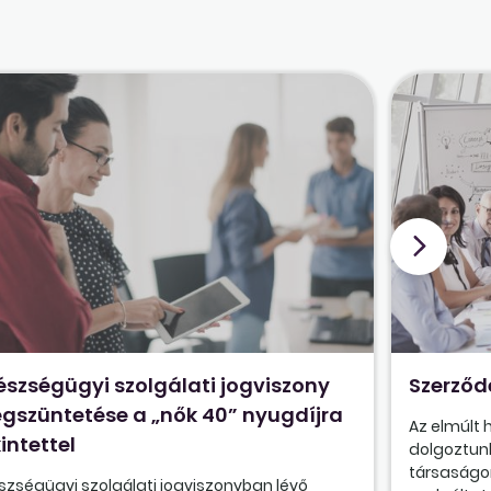
észségügyi szolgálati jogviszony
Szerződ
gszüntetése a „nők 40” nyugdíjra
Az elmúlt
intettel
dolgoztunk
társaságon
szségügyi szolgálati jogviszonyban lévő