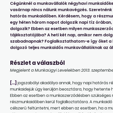
Cégünknél a munkavállalók négyhavi munkaidők
vasárnap nincs nálunk munkavégzés. Szeretnénk 
hatórás munkaidőben. Kérdésem, hogy a részmu
egy héten három napot dolgozik napi tíz órában
dolgozik? Ebben az esetben milyen munkaszerződés
tájékoztatójába? A heti két nap, amikor nem dol
szabadnapnak? Foglalkoztathatom-e így őket a le
dolgozó teljes munkaidős munkavállalóknak az ál
Részlet a válaszból
Megjelent a Munkaügyi Levelekben 2013. szeptember 
[…]
jogszabályi akadálya annak, hogy napi hatórás 
munkaidejük úgy kerüljön beosztásra, hogy hetente
Ebben az esetben a munkaszerződésben szükséges rö
részmunkaidőben kerül foglalkoztatásra. A munkai
célszerű feltüntetni, mert ebben az esetben, ha a