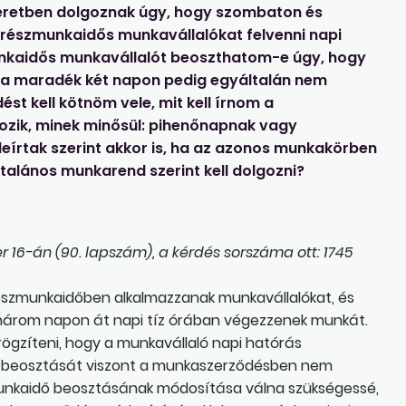
eretben dolgoznak úgy, hogy szombaton és
részmunkaidős munkavállalókat felvenni napi
nkaidős munkavállalót beoszthatom-e úgy, hogy
, a maradék két napon pedig egyáltalán nem
t kell kötnöm vele, mit kell írnom a
gozik, minek minősül: pihenőnapnak vagy
írtak szerint akkor is, ha az azonos munkakörben
talános munkarend szerint kell dolgozni?
16-án (90. lapszám), a kérdés sorszáma ott: 1745
részmunkaidőben alkalmazzanak munkavállalókat, és
 három napon át napi tíz órában végezzenek munkát.
gzíteni, hogy a munkavállaló napi hatórás
dő beosztását viszont a munkaszerződésben nem
 munkaidő beosztásának módosítása válna szükségessé,