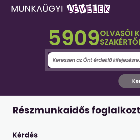
5909
OLVASÓI 
SZAKÉRTŐI
Részmunkaidős foglalkoz
Kérdés