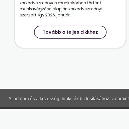
korkedvezményes munkakörben történt
munkavégzése alapján korkedvezményt
szerzett, így 2026. január...
Tovább a teljes cikkhez
A tartalom és a közösségi funkciók biztosításához, valami
MUNKAÜGYI LEVELEK