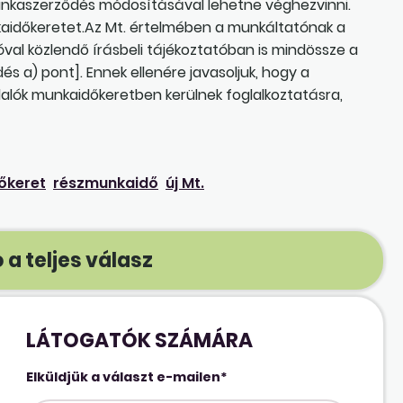
munkaszerződés módosításával lehetne véghezvinni.
kaidőkeretet.Az Mt. értelmében a munkáltatónak a
val közlendő írásbeli tájékoztatóban is mindössze a
dés a) pont]. Ennek ellenére javasoljuk, hogy a
lalók munkaidőkeretben kerülnek foglalkoztatásra,
őkeret
részmunkaidő
új Mt.
 a teljes válasz
LÁTOGATÓK SZÁMÁRA
Elküldjük a választ e-mailen*