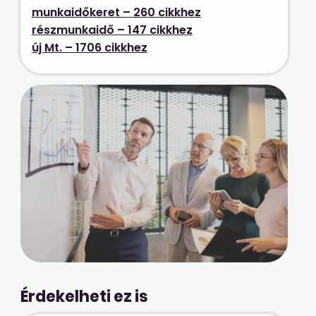
munkaidőkeret – 260 cikkhez
részmunkaidő – 147 cikkhez
új Mt. – 1706 cikkhez
Érdekelheti ez is