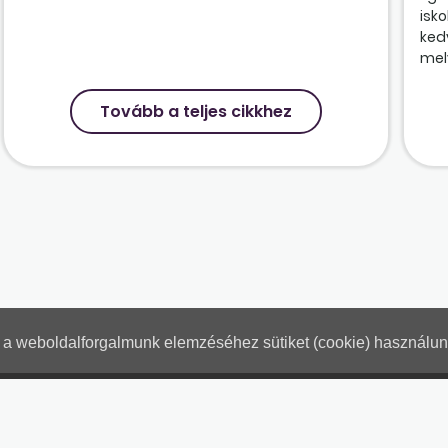
isk
ked
mely
Tovább a teljes cikkhez
nt a weboldalforgalmunk elemzéséhez sütiket (cookie) használu
Hogyan használjam?
Tartalo