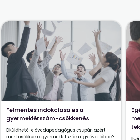
Felmentés indokolása és a
Eg
gyermeklétszám-csökkenés
me
tek
Elküldhető-e óvodapedagógus csupán azért,
mert csökken a gyermeklétszám egy óvodában?
Egé