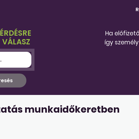
R
KÉRDÉSRE
Ha előfizet
 VÁLASZ
így személy
tatás munkaidőkeretben