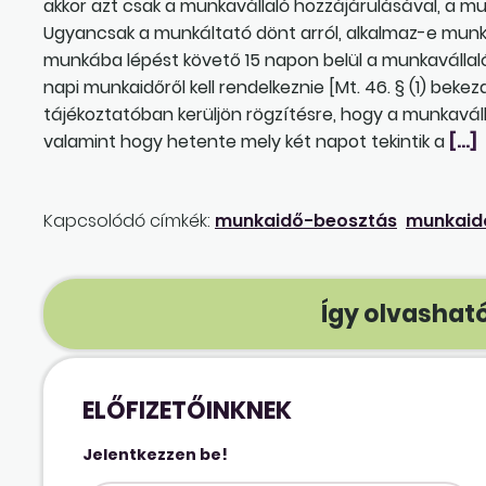
akkor azt csak a munkavállaló hozzájárulásával, a 
Ugyancsak a munkáltató dönt arról, alkalmaz-e mun
munkába lépést követő 15 napon belül a munkavállaló
napi munkaidőről kell rendelkeznie [Mt. 46. § (1) bekez
tájékoztatóban kerüljön rögzítésre, hogy a munkavál
valamint hogy hetente mely két napot tekintik a
[…]
Kapcsolódó címkék:
munkaidő-beosztás
munkaid
Így olvasható
ELŐFIZETŐINKNEK
Jelentkezzen be!