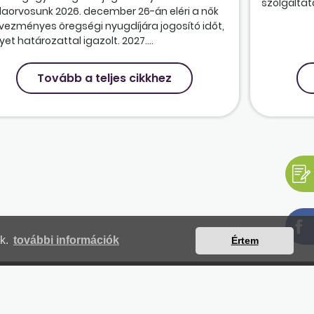
szolgáltatá
olaorvosunk 2026. december 26-án eléri a nők
vezményes öregségi nyugdíjára jogosító időt,
et határozattal igazolt. 2027....
Tovább a teljes cikkhez
nk.
további információk
Értem
mjegyzék
Magunkról
Impresszum
Kapcsolat