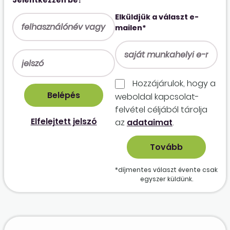
Elküldjük a választ e-
mailen*
Hozzájárulok, hogy a
weboldal kapcso­lat­
felvétel céljából tárolja
Elfelejtett jelszó
az
adataimat
.
*díjmentes választ évente csak
egyszer küldünk.