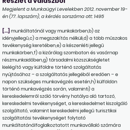
Részlet a válaszból
Megjelent a Munkaügyi Levelekben 2012. november 19-
én (77. lapszám), a kérdés sorszáma ott: 1495
[…]
munkáltatónál vagy munkakörben,b) az
idényjellegű,c) a megszakítás nélküli,d) a több műszakos
tevékenység keretében,e) a készenléti jellegű
munkakörben,f) a kizárólag szombaton és vasárnap
részmunka­időben,g) társadalmi közszükségletet
kielégítő vagy külföldre történő szolgáltatás
nyújtásához – a szolgáltatás jellegéből eredően – e
napon szükséges munkavégzés esetén,h) külföldön
történő munkavégzés során, valaminti) a
kereskedelemről szóló törvény hatálya alá tartozó,
kereskedelmi tevékenységet, a kereskedelmet kiszolgáló
szolgáltató, valamint kereskedelmi jellegű turisztikai
szolgáltatási tevékenységet folytató
munkáltatónálfoglalkoztatott munkavállaló számára