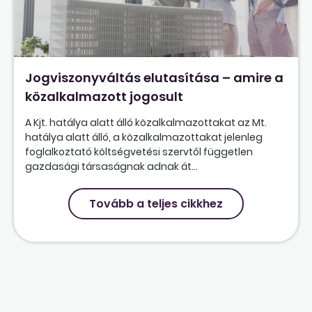
Jogviszonyváltás elutasítása – amire a
közalkalmazott jogosult
A Kjt. hatálya alatt álló közalkalmazottakat az Mt.
hatálya alatt álló, a közalkalmazottakat jelenleg
foglalkoztató költségvetési szervtől független
gazdasági társaságnak adnak át...
Tovább a teljes cikkhez