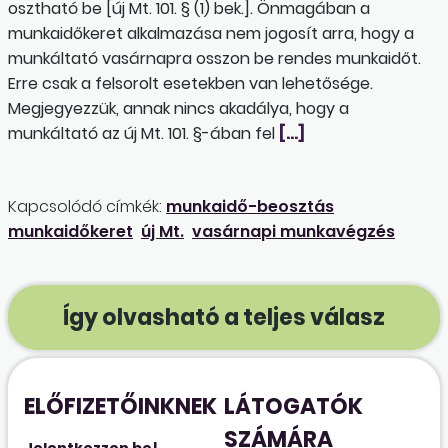
osztható be [új Mt. 101. § (1) bek.]. Önmagában a
munkaidőkeret alkalmazása nem jogosít arra, hogy a
munkáltató vasárnapra osszon be rendes munkaidőt.
Erre csak a felsorolt esetekben van lehetősége.
Megjegyezzük, annak nincs akadálya, hogy a
munkáltató az új Mt. 101. §-ában fel
[…]
Kapcsolódó címkék:
munkaidő-beosztás
munkaidőkeret
új Mt.
vasárnapi munkavégzés
Így olvasható a teljes válasz
ELŐFIZETŐINKNEK
LÁTOGATÓK
SZÁMÁRA
Jelentkezzen be!