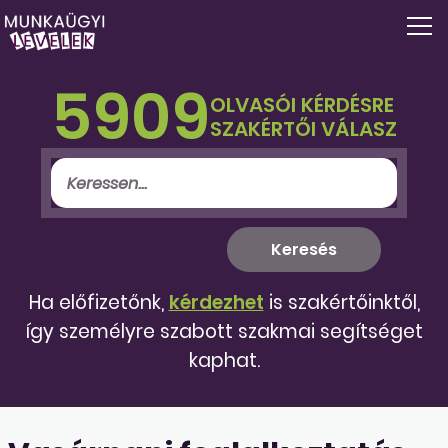
5909
OLVASÓI KÉRDÉSRE
SZAKÉRTŐI VÁLASZ
Ha előfizetőnk,
kérdezhet
is szakértőinktől,
így személyre szabott szakmai segítséget
kaphat.