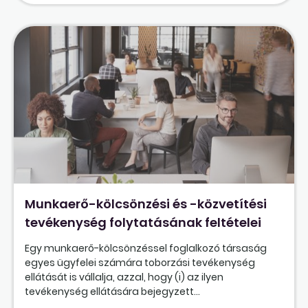
Munkaerő-kölcsönzési és -közvetítési
tevékenység folytatásának feltételei
Egy munkaerő-kölcsönzéssel foglalkozó társaság
egyes ügyfelei számára toborzási tevékenység
ellátását is vállalja, azzal, hogy (i) az ilyen
tevékenység ellátására bejegyzett...