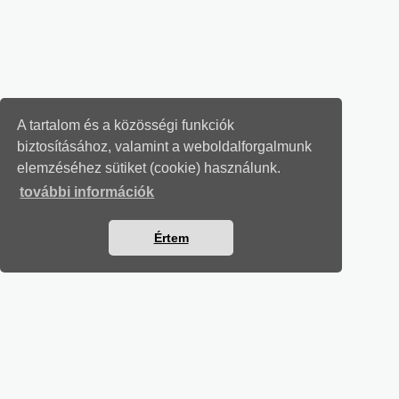
A tartalom és a közösségi funkciók
biztosításához, valamint a weboldalforgalmunk
elemzéséhez sütiket (cookie) használunk.
további információk
Értem