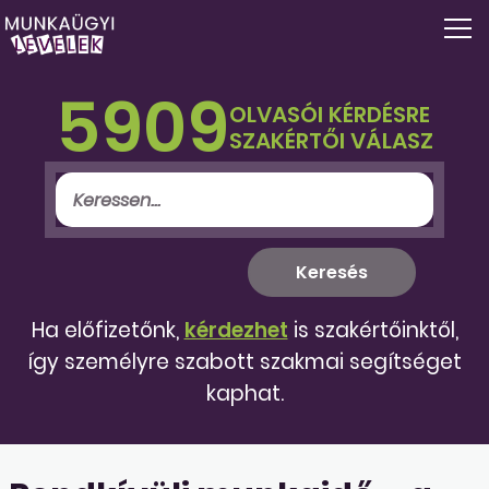
5909
OLVASÓI KÉRDÉSRE
SZAKÉRTŐI VÁLASZ
Ha előfizetőnk,
kérdezhet
is szakértőinktől,
így személyre szabott szakmai segítséget
kaphat.