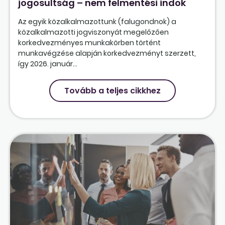
jogosultság – nem felmentési indok
Az egyik közalkalmazottunk (falugondnok) a
közalkalmazotti jogviszonyát megelőzően
korkedvezményes munkakörben történt
munkavégzése alapján korkedvezményt szerzett,
így 2026. január...
Tovább a teljes cikkhez