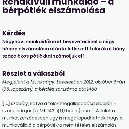
Rendkívüli munkaidő – a
bérpótlék elszámolása
Kérdés
Négyhavi munkaidőkeret bevezetésénél a négy
hónap elszámolása után keletkezett túlórákat hány
százalékos pótlékkal számoljuk el?
Részlet a válaszból
Megjelent a Munkaügyi Levelekben 2012. október 8-án
(75. lapszám), a kérdés sorszáma ott: 1460
[…]
szabály, illetve a felek megállapodása alapján –
szabadidő jár [új Mt. 143. § (1) bek. a) pont]. A felek a
munkaszerződésben úgy is megállapodhatnak, hogy a
munkavállaló a bérpótlékra nem tételes elszámolás