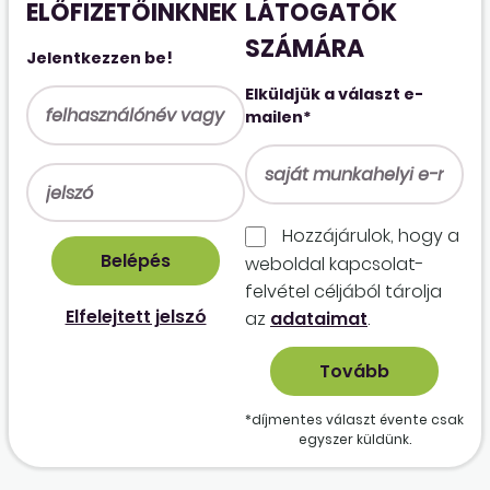
ELŐFIZETŐINKNEK
LÁTOGATÓK
SZÁMÁRA
Jelentkezzen be!
Elküldjük a választ e-
mailen*
Hozzájárulok, hogy a
weboldal kapcso­lat­
felvétel céljából tárolja
Elfelejtett jelszó
az
adataimat
.
*díjmentes választ évente csak
egyszer küldünk.