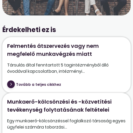
Érdekelheti ez is
Felmentés átszervezés vagy nem
megfelelő munkavégzés miatt
Társulás által fenntartott 5 tagintézményből álló
óvodával kapcsolatban, intézményi...
Tovább a teljes cikkhez
Munkaerő-kölcsönzési és -közvetítési
tevékenység folytatásának feltételei
Egy munkaerő-kölcsönzéssel foglalkozó társaság egyes
ügyfelei számára toborzási...