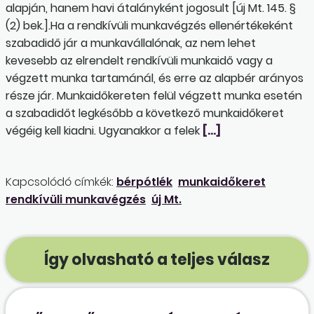
alapján, hanem havi átalányként jogosult [új Mt. 145. §
(2) bek.].Ha a rendkívüli munkavégzés ellenértékeként
szabadidő jár a munkavállalónak, az nem lehet
kevesebb az elrendelt rendkívüli munkaidő vagy a
végzett munka tartamánál, és erre az alapbér arányos
része jár. Munkaidőkereten felül végzett munka esetén
a szabadidőt legkésőbb a következő munkaidőkeret
végéig kell kiadni. Ugyanakkor a felek
[…]
Kapcsolódó címkék:
bérpótlék
munkaidőkeret
rendkívüli munkavégzés
új Mt.
Így olvasható a teljes válasz