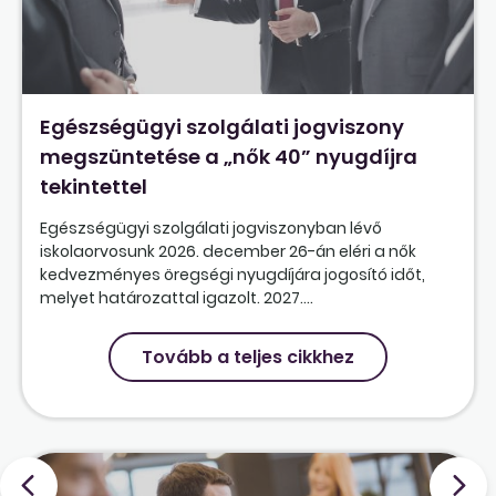
Egészségügyi szolgálati jogviszony
megszüntetése a „nők 40” nyugdíjra
tekintettel
Egészségügyi szolgálati jogviszonyban lévő
iskolaorvosunk 2026. december 26-án eléri a nők
kedvezményes öregségi nyugdíjára jogosító időt,
melyet határozattal igazolt. 2027....
Tovább a teljes cikkhez