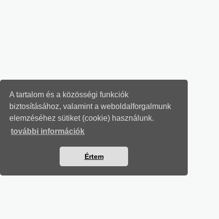
A tartalom és a közösségi funkciók
biztosításához, valamint a weboldalforgalmunk
elemzéséhez sütiket (cookie) használunk.
további információk
Értem