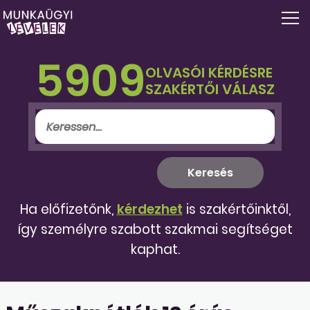
5909
OLVASÓI KÉRDÉSRE
SZAKÉRTŐI VÁLASZ
Ha előfizetőnk,
kérdezhet
is szakértőinktől,
így személyre szabott szakmai segítséget
kaphat.