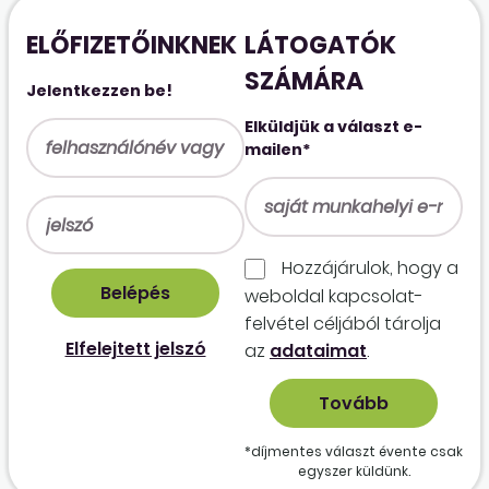
ELŐFIZETŐINKNEK
LÁTOGATÓK
SZÁMÁRA
Jelentkezzen be!
Elküldjük a választ e-
mailen*
Hozzájárulok, hogy a
weboldal kapcso­lat­
felvétel céljából tárolja
Elfelejtett jelszó
az
adataimat
.
*díjmentes választ évente csak
egyszer küldünk.