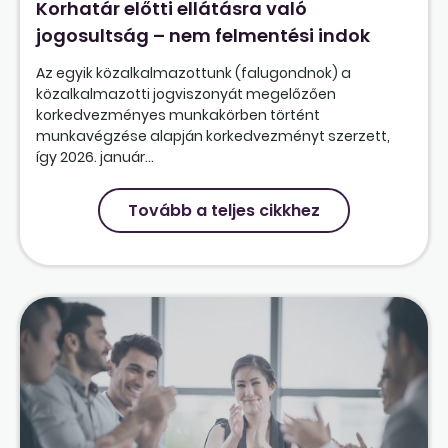
Korhatár előtti ellátásra való
jogosultság – nem felmentési indok
Az egyik közalkalmazottunk (falugondnok) a
közalkalmazotti jogviszonyát megelőzően
korkedvezményes munkakörben történt
munkavégzése alapján korkedvezményt szerzett,
így 2026. január...
Tovább a teljes cikkhez