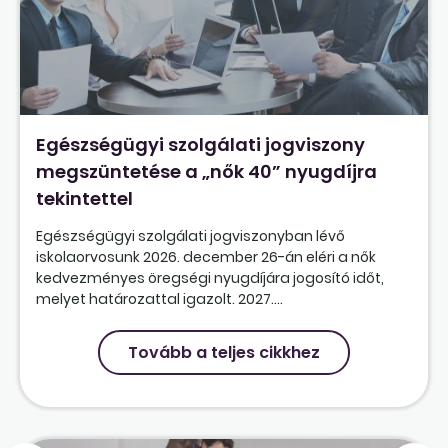
Egészségügyi szolgálati jogviszony
megszüntetése a „nők 40” nyugdíjra
tekintettel
Egészségügyi szolgálati jogviszonyban lévő
iskolaorvosunk 2026. december 26-án eléri a nők
kedvezményes öregségi nyugdíjára jogosító időt,
melyet határozattal igazolt. 2027....
Tovább a teljes cikkhez