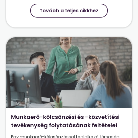
Tovább a teljes cikkhez
Munkaerő-kölcsönzési és -közvetítési
tevékenység folytatásának feltételei
Egy munkaerő-kölcsönzéssel foglalkozó társaság