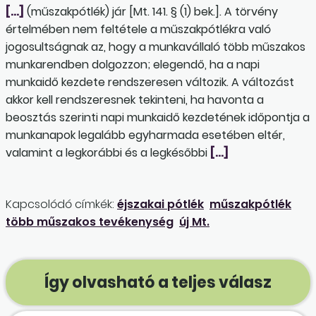
[…]
(műszakpótlék) jár [Mt. 141. § (1) bek.]. A törvény
értelmében nem feltétele a műszakpótlékra való
jogosultságnak az, hogy a munkavállaló több műszakos
munkarendben dolgozzon; elegendő, ha a napi
munkaidő kezdete rendszeresen változik. A változást
akkor kell rendszeresnek tekinteni, ha havonta a
beosztás szerinti napi munkaidő kezdetének időpontja a
munkanapok legalább egyharmada esetében eltér,
valamint a legkorábbi és a legkésőbbi
[…]
Kapcsolódó címkék:
éjszakai pótlék
műszakpótlék
több műszakos tevékenység
új Mt.
Így olvasható a teljes válasz