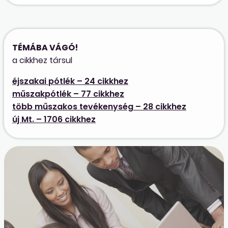
TÉMÁBA VÁGÓ!
a cikkhez társul
éjszakai pótlék – 24 cikkhez
műszakpótlék – 77 cikkhez
több műszakos tevékenység – 28 cikkhez
új Mt. – 1706 cikkhez