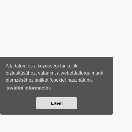
A tartalom és a közösségi funkciók
biztosításához, valamint a weboldalforgalmunk
elemzéséhez sütiket (cookie) használunk.
további információk
Értem