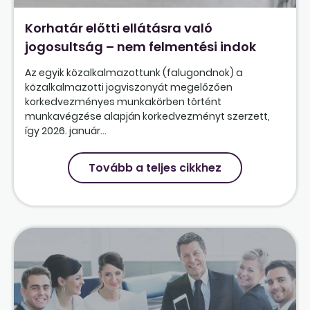
Korhatár előtti ellátásra való
jogosultság – nem felmentési indok
Az egyik közalkalmazottunk (falugondnok) a
közalkalmazotti jogviszonyát megelőzően
korkedvezményes munkakörben történt
munkavégzése alapján korkedvezményt szerzett,
így 2026. január...
Tovább a teljes cikkhez