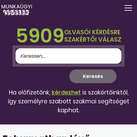
5909
OLVASÓI KÉRDÉSRE
SZAKÉRTŐI VÁLASZ
Ha előfizetőnk,
kérdezhet
is szakértőinktől,
így személyre szabott szakmai segítséget
kaphat.