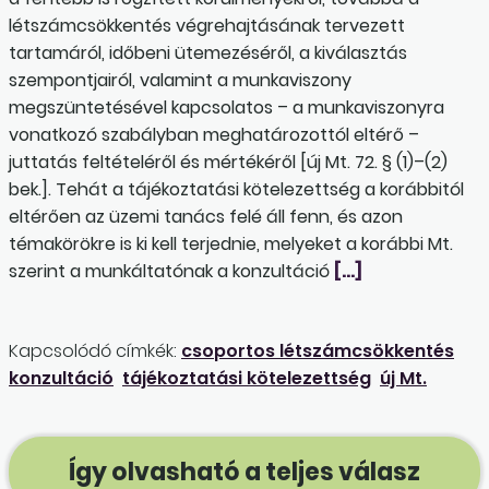
létszámcsökkentés végrehajtásának tervezett
tartamáról, időbeni ütemezéséről, a kiválasztás
szempontjairól, valamint a munkaviszony
megszüntetésével kapcsolatos – a munkaviszonyra
vonatkozó szabályban meghatározottól eltérő –
juttatás feltételéről és mértékéről [új Mt. 72. § (1)–(2)
bek.]. Tehát a tájékoztatási kötelezettség a korábbitól
eltérően az üzemi tanács felé áll fenn, és azon
témakörökre is ki kell terjednie, melyeket a korábbi Mt.
szerint a munkáltatónak a konzultáció
[…]
Kapcsolódó címkék:
csoportos létszámcsökkentés
konzultáció
tájékoztatási kötelezettség
új Mt.
Így olvasható a teljes válasz