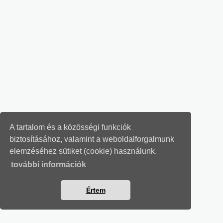
A tartalom és a közösségi funkciók
biztosításához, valamint a weboldalforgalmunk
elemzéséhez sütiket (cookie) használunk.
további információk
Értem