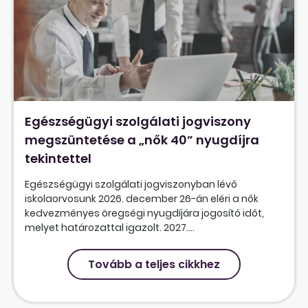
Egészségügyi szolgálati jogviszony
megszüntetése a „nők 40” nyugdíjra
tekintettel
Egészségügyi szolgálati jogviszonyban lévő
iskolaorvosunk 2026. december 26-án eléri a nők
kedvezményes öregségi nyugdíjára jogosító időt,
melyet határozattal igazolt. 2027....
Tovább a teljes cikkhez