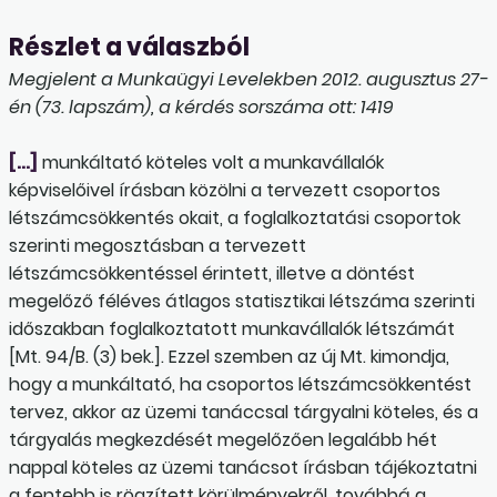
Részlet a válaszból
Megjelent a Munkaügyi Levelekben 2012. augusztus 27-
én (73. lapszám), a kérdés sorszáma ott: 1419
[…]
munkáltató köteles volt a munkavállalók
képviselőivel írásban közölni a tervezett csoportos
létszámcsökkentés okait, a foglalkoztatási csoportok
szerinti megosztásban a tervezett
létszámcsökkentéssel érintett, illetve a döntést
megelőző féléves átlagos statisztikai létszáma szerinti
időszakban foglalkoztatott munkavállalók létszámát
[Mt. 94/B. (3) bek.]. Ezzel szemben az új Mt. kimondja,
hogy a munkáltató, ha csoportos létszámcsökkentést
tervez, akkor az üzemi tanáccsal tárgyalni köteles, és a
tárgyalás megkezdését megelőzően legalább hét
nappal köteles az üzemi tanácsot írásban tájékoztatni
a fentebb is rögzített körülményekről, továbbá a