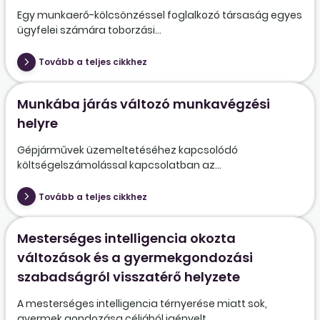
Egy munkaerő-kölcsönzéssel foglalkozó társaság egyes
ügyfelei számára toborzási...
Tovább a teljes cikkhez
Munkába járás változó munkavégzési
helyre
Gépjárművek üzemeltetéséhez kapcsolódó
költségelszámolással kapcsolatban az...
Tovább a teljes cikkhez
Mesterséges intelligencia okozta
változások és a gyermekgondozási
szabadságról visszatérő helyzete
A mesterséges intelligencia térnyerése miatt sok,
gyermek gondozása céljából igényelt...