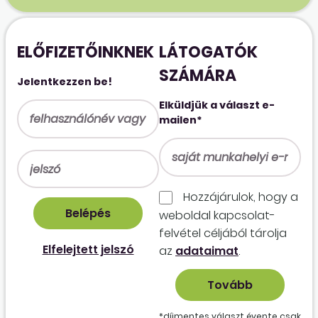
ELŐFIZETŐINKNEK
LÁTOGATÓK
SZÁMÁRA
Jelentkezzen be!
Elküldjük a választ e-
mailen*
Hozzájárulok, hogy a
weboldal kapcso­lat­
felvétel céljából tárolja
Elfelejtett jelszó
az
adataimat
.
*díjmentes választ évente csak