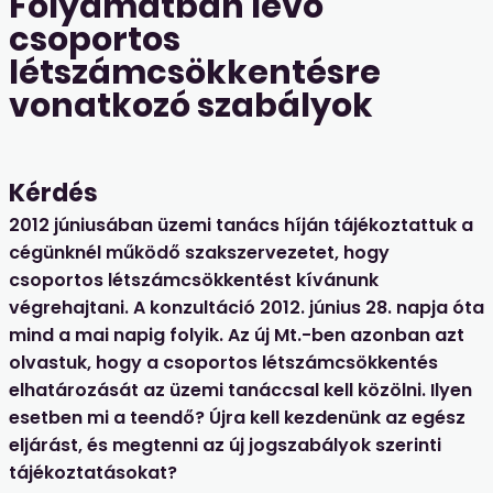
Folyamatban lévő
csoportos
létszámcsökkentésre
vonatkozó szabályok
Kérdés
2012 júniusában üzemi tanács híján tájékoztattuk a
cégünknél működő szakszervezetet, hogy
csoportos létszámcsökkentést kívánunk
végrehajtani. A konzultáció 2012. június 28. napja óta
mind a mai napig folyik. Az új Mt.-ben azonban azt
olvastuk, hogy a csoportos létszámcsökkentés
elhatározását az üzemi tanáccsal kell közölni. Ilyen
esetben mi a teendő? Újra kell kezdenünk az egész
eljárást, és megtenni az új jogszabályok szerinti
tájékoztatásokat?