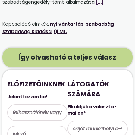
szabadságengedély-tömb alkalmazása
[…]
Kapcsolódó címkék:
nyilvántartás
szabadság
szabadság kiadása
új Mt.
Így olvasható a teljes válasz
ELŐFIZETŐINKNEK
LÁTOGATÓK
SZÁMÁRA
Jelentkezzen be!
Elküldjük a választ e-
mailen*