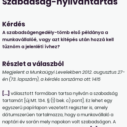
Szabadság-nyilvántartás
Kérdés
A szabadságengedély-tömb első példánya a
munkavállalóé, vagy azt kitépés után hozzá kell
tűznöm a jelenléti ívhez?
Részlet a válaszból
Megjelent a Munkaügyi Levelekben 2012. augusztus 27-
én (73. lapszám), a kérdés sorszáma ott: 1415
[…]
választott formában tartsa nyilván a szabadság
tartamát [új Mt. 134. § (1) bek. c) pont]. Ez lehet egy
egyszerű papírlapon vezetett regiszter is, amely
dátumszerűen tartalmazza, hogy a munkavállaló a
naptári év során mely napokon volt szabadságon. A