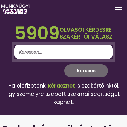
5909
OLVASÓI KÉRDÉSRE
SZAKÉRTŐI VÁLASZ
Ha előfizetőnk,
kérdezhet
is szakértőinktől,
így személyre szabott szakmai segítséget
kaphat.