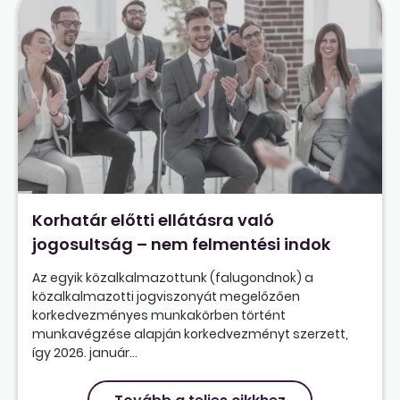
Korhatár előtti ellátásra való
jogosultság – nem felmentési indok
Az egyik közalkalmazottunk (falugondnok) a
közalkalmazotti jogviszonyát megelőzően
korkedvezményes munkakörben történt
munkavégzése alapján korkedvezményt szerzett,
így 2026. január...