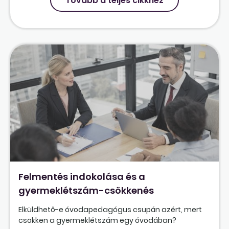
Tovább a teljes cikkhez
Felmentés indokolása és a
gyermeklétszám-csökkenés
Elküldhető-e óvodapedagógus csupán azért, mert
csökken a gyermeklétszám egy óvodában?