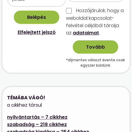
Hozzájárulok, hogy a
weboldal kapcso­lat­
felvétel céljából tárolja
Elfelejtett jelszó
az
adataimat
.
*díjmentes választ évente csak
egyszer küldünk.
TÉMÁBA VÁGÓ!
a cikkhez társul
nyilvántartás – 7 cikkhez
szabadság – 218 cikkhez
szabadság kiadása – 254 cikkhez