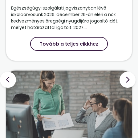
Egészségügyi szolgálati jogviszonyban lévő
iskolaorvosunk 2026. december 26-án eléri a nők
kedvezményes öregségi nyugdíjára jogosító időt,
melyet határozattal igazolt. 2027....
Tovább a teljes cikkhez