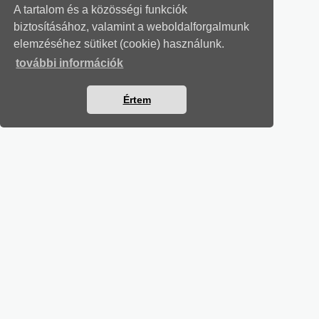
A tartalom és a közösségi funkciók
biztosításához, valamint a weboldalforgalmunk
elemzéséhez sütiket (cookie) használunk.
további információk
Értem
MUNKAÜGYI LEVELEK