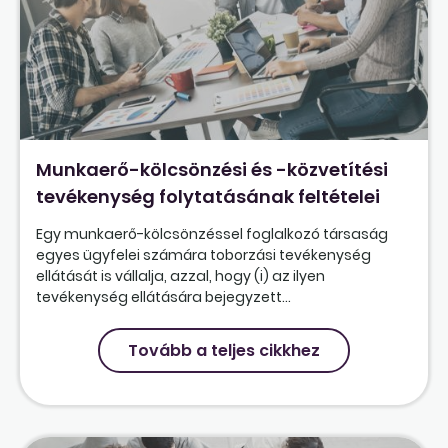
Munkaerő-kölcsönzési és -közvetítési
tevékenység folytatásának feltételei
Egy munkaerő-kölcsönzéssel foglalkozó társaság
egyes ügyfelei számára toborzási tevékenység
ellátását is vállalja, azzal, hogy (i) az ilyen
tevékenység ellátására bejegyzett...
Tovább a teljes cikkhez