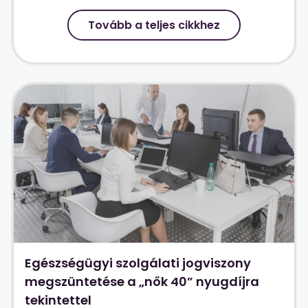
Tovább a teljes cikkhez
Egészségügyi szolgálati jogviszony
megszüntetése a „nők 40” nyugdíjra
tekintettel