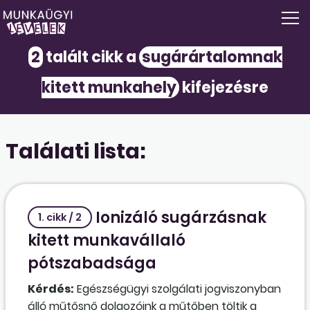
2
talált cikk a
sugárártalomnak
kitett munkahely
kifejezésre
Találati lista:
Ionizáló sugárzásnak
1. cikk / 2
kitett munkavállaló
pótszabadsága
Kérdés:
Egészségügyi szolgálati jogviszonyban
álló műtősnő dolgozóink a műtőben töltik a