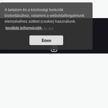
A tartalom és a közösségi funkciók
biztosításához, valamint a weboldalforgalmunk
elemzéséhez sütiket (cookie) használunk.
további információk
MUNKAÜGYI LEVELEK
Értem
Részletek a bankkártyás fizetésről
Kérdések és válaszok a bankkártyás fizetésről