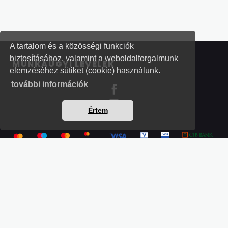
A tartalom és a közösségi funkciók
biztosításához, valamint a weboldalforgalmunk
MUNKAÜGYI LEVELEK
elemzéséhez sütiket (cookie) használunk.
további információk
Értem
Részletek a bankkártyás fizetésről
Kérdések és válaszok a bankkártyás fizetésről