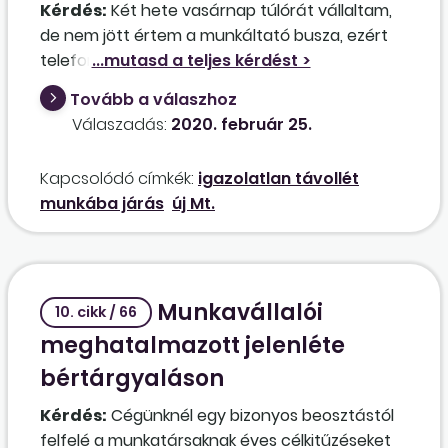
Kérdés:
Két hete vasárnap túlórát vállaltam,
de nem jött értem a munkáltató busza, ezért
telefonon szóltam a csoportvezetőmnek, hogy
mi a helyzet. Most azzal álltak elém, hogy
Tovább a válaszhoz
igazolatlan hiányzást kapok azért, mert nem
Válaszadás:
2020. február 25.
mentem be, továbbá
prémium
elvonást. Mi a
teendő ilyen esetben?
Kapcsolódó címkék:
igazolatlan távollét
munkába járás
új Mt.
Munkavállalói
10. cikk / 66
meghatalmazott jelenléte
bértárgyaláson
Kérdés:
Cégünknél egy bizonyos beosztástól
felfelé a munkatársaknak éves célkitűzéseket