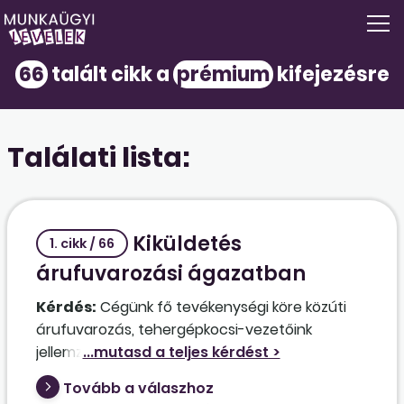
66
talált cikk a
prémium
kifejezésre
Találati lista:
Kiküldetés
1. cikk / 66
árufuvarozási ágazatban
Kérdés:
Cégünk fő tevékenységi köre közúti
árufuvarozás, tehergépkocsi-vezetőink
jellemzően EU-tagállamokon belül mozognak,
kabotázs és cross-trade munkákat végeznek,
Tovább a válaszhoz
melyek a kiküldetési irányelv hatálya alá