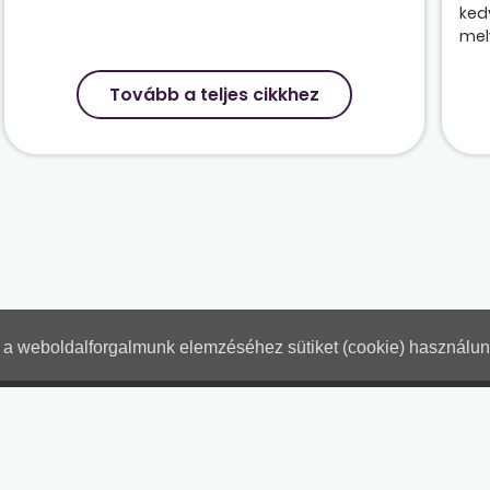
ked
mely
Tovább a teljes cikkhez
nt a weboldalforgalmunk elemzéséhez sütiket (cookie) használu
Hogyan használjam?
Tartalo
Adatkezelési tájékoztató
Jogn