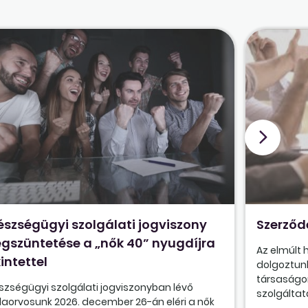
észségügyi szolgálati jogviszony
Szerződ
gszüntetése a „nők 40” nyugdíjra
Az elmúlt
intettel
dolgoztunk
társaságon
szségügyi szolgálati jogviszonyban lévő
szolgáltatá
olaorvosunk 2026. december 26-án eléri a nők