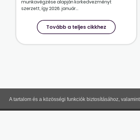
munkavégzése alapján korkedvezményt
szerzett, így 2026. január...
Tovább a teljes cikkhez
A tartalom és a közösségi funkciók biztosításához, valami
MUNKAÜGYI LEVELEK