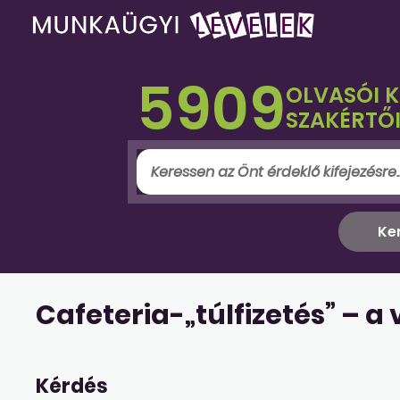
5909
OLVASÓI 
SZAKÉRTŐI
Cafeteria-„túlfizetés” – a
Kérdés