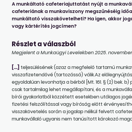
A munkáltató cafeteriajuttatást nyújt a munkavál
cafeteriának a munkaviszony megszűnéséig időa
munkáltató visszakövetelheti? Ha igen, akkor jog
vagy kártérítés jogcímen?
Részlet a válaszból
Megjelent a Munkaügyi Levelekben 2025. november 4
[…]
teljesülésének (azaz a megfelelő tartamú munka
visszafizetendővé (tartozássá) válik.Az előlegnyújtá
egyoldalúan levonhatja a bérből [Mt. 161. § (2) bek. b) 
csak tartalmilag lehet megállapítani, és a munkaválla
bírói gyakorlatból közzétett esetekben utólagos jogé
fizetési felszólítással vagy bíróság előtt érvényesíthe
visszakövetelés során a jogalap nélkül felvett cafete
munkavállaló ugyanis nem tanúsított károkozó mag