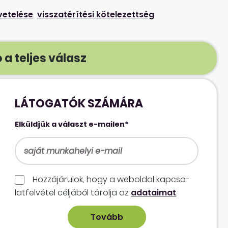
vetelése
visszatérítési kötelezettség
 a teljes válasz
LÁTOGATÓK SZÁMÁRA
Elküldjük a választ e-mailen*
Hozzájárulok, hogy a weboldal kapcso­
lat­felvétel céljából tárolja az
adataimat
.