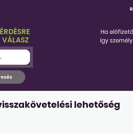
R
KÉRDÉSRE
Ha előfizet
 VÁLASZ
így személy
 visszakövetelési lehetőség