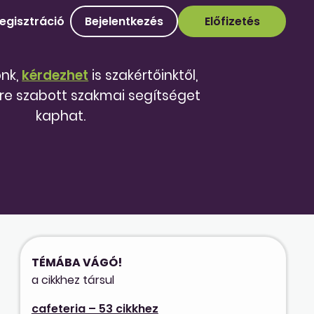
egisztráció
Bejelentkezés
Előfizetés
őnk,
kérdezhet
is szakértőinktől,
re szabott szakmai segítséget
kaphat.
TÉMÁBA VÁGÓ!
a cikkhez társul
cafeteria – 53 cikkhez