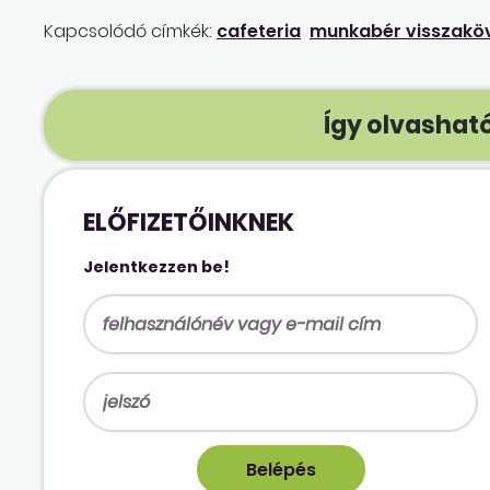
Kapcsolódó címkék:
cafeteria
munkabér visszakö
Így olvasható
ELŐFIZETŐINKNEK
Jelentkezzen be!