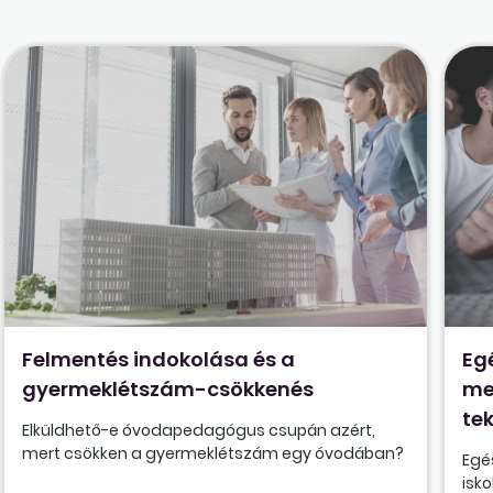
Felmentés indokolása és a
Eg
gyermeklétszám-csökkenés
me
tek
Elküldhető-e óvodapedagógus csupán azért,
mert csökken a gyermeklétszám egy óvodában?
Egé
isk