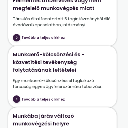
Felmentés átszervezés vagy nem
megfelelő munkavégzés miatt
Társulás által fenntartott 5 tagintézményből álló
óvodával kapcsolatban, intézményi...
Tovább a teljes cikkhez
Munkaerő-kölcsönzési és -
közvetítési tevékenység
folytatásának feltételei
Egy munkaerő-kölcsönzéssel foglalkozó
társaság egyes ügyfelei számára toborzási...
Tovább a teljes cikkhez
Munkába járás változó
munkavégzési helyre