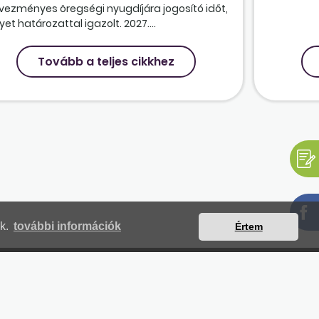
vezményes öregségi nyugdíjára jogosító időt,
et határozattal igazolt. 2027....
Tovább a teljes cikkhez
nk.
további információk
Értem
mjegyzék
Magunkról
Impresszum
Kapcsolat
yilatkozat