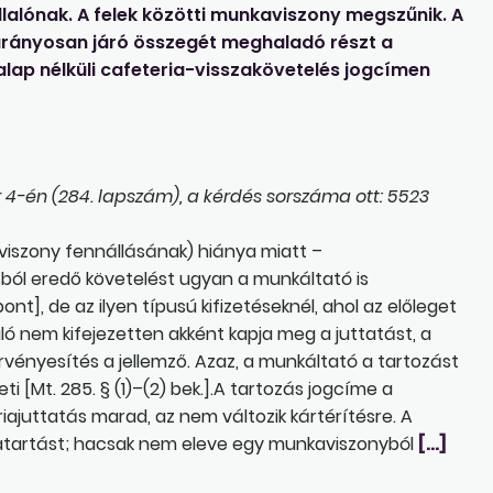
lalónak. A felek közötti munkaviszony megszűnik. A
rányosan járó összegét meghaladó részt a
alap nélküli cafeteria-visszakövetelés jogcímen
-én (284. lapszám), a kérdés sorszáma ott: 5523
viszony fennállásának) hiánya miatt –
sból eredő követelést ugyan a munkáltató is
pont], de az ilyen típusú kifizetéseknél, ahol az előleget
ló nem kifejezetten akként kapja meg a juttatást, a
rvényesítés a jellemző. Azaz, a munkáltató a tartozást
ti [Mt. 285. § (1)–(2) bek.].A tartozás jogcíme a
riajuttatás marad, az nem változik kártérítésre. A
atartást; hacsak nem eleve egy munkaviszonyból
[…]