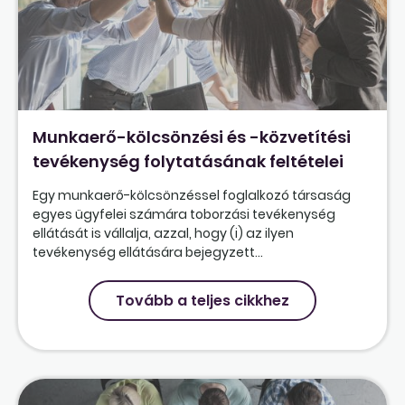
Munkaerő-kölcsönzési és -közvetítési
tevékenység folytatásának feltételei
Egy munkaerő-kölcsönzéssel foglalkozó társaság
egyes ügyfelei számára toborzási tevékenység
ellátását is vállalja, azzal, hogy (i) az ilyen
tevékenység ellátására bejegyzett...
Tovább a teljes cikkhez