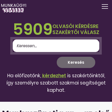
5909
OLVASÓI KÉRDÉSRE
SZAKÉRTŐI VÁLASZ
Ha előfizetőnk,
kérdezhet
is szakértőinktől,
így személyre szabott szakmai segítséget
kaphat.