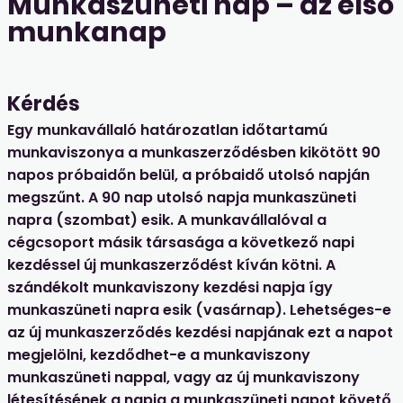
Munkaszüneti nap – az első
munkanap
Kérdés
Egy munkavállaló határozatlan időtartamú
munkaviszonya a munkaszerződésben kikötött 90
napos próbaidőn belül, a próbaidő utolsó napján
megszűnt. A 90 nap utolsó napja munkaszüneti
napra (szombat) esik. A munkavállalóval a
cégcsoport másik társasága a következő napi
kezdéssel új munkaszerződést kíván kötni. A
szándékolt munkaviszony kezdési napja így
munkaszüneti napra esik (vasárnap). Lehetséges-e
az új munkaszerződés kezdési napjának ezt a napot
megjelölni, kezdődhet-e a munkaviszony
munkaszüneti nappal, vagy az új munkaviszony
létesítésének a napja a munkaszüneti napot követő