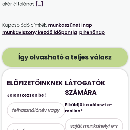
akár általános
[…]
Kapcsolódó címkék:
munkaszüneti nap
munkaviszony kezdő időpontja
pihenőnap
Így olvasható a teljes válasz
ELŐFIZETŐINKNEK
LÁTOGATÓK
SZÁMÁRA
Jelentkezzen be!
Elküldjük a választ e-
mailen*