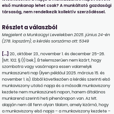
első munkanap lehet csak? A munkáltató gazdasági
társaság, nem rendelkezik kollektív szerződéssel.
Részlet a válaszból
Megjelent a Munkaügyi Levelekben 2025. június 24-én
(278. lapszám), a kérdés sorszáma ott: 5349
[…]
20., október 23., november 1. és december 25–26.
[Mt. 102. § (1) bek.]. Értelemszerűen nem kizárt, hogy
szombatra vagy vasárnapra essen valamelyik
munkaszüneti nap (ilyen például 2025. március 15. és
november 1. is). Ebből következően a kérdés szerinti első
munkaviszony utolsó napja és a második munkaviszony
kezdete nem munkaszüneti napon, hanem általános
munkarend szerinti heti pihenőnapon van. Az Mt.
alapján nem áll fenn olyan tilalom, amely kizárná, hogy
a munkaviszony első napja – a munkaviszony kezdete –