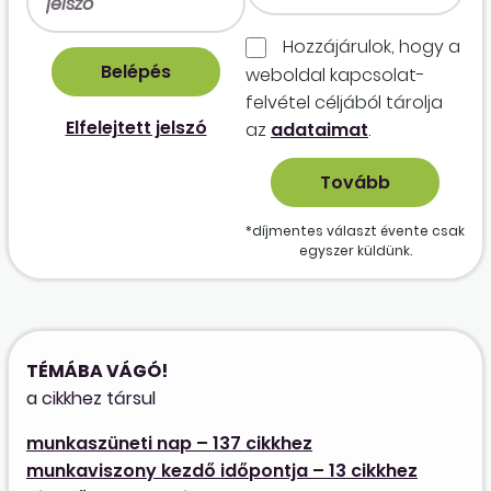
Hozzájárulok, hogy a
weboldal kapcso­lat­
felvétel céljából tárolja
Elfelejtett jelszó
az
adataimat
.
*díjmentes választ évente csak
egyszer küldünk.
TÉMÁBA VÁGÓ!
a cikkhez társul
munkaszüneti nap – 137 cikkhez
munkaviszony kezdő időpontja – 13 cikkhez