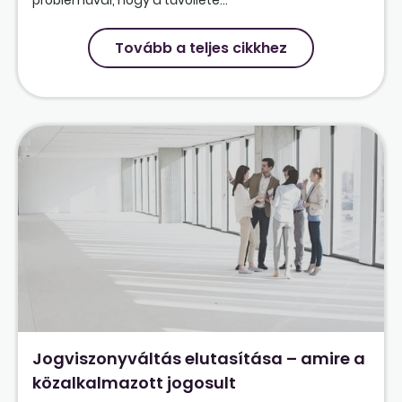
problémával, hogy a távolléte...
Tovább a teljes cikkhez
Jogviszonyváltás elutasítása – amire a
közalkalmazott jogosult