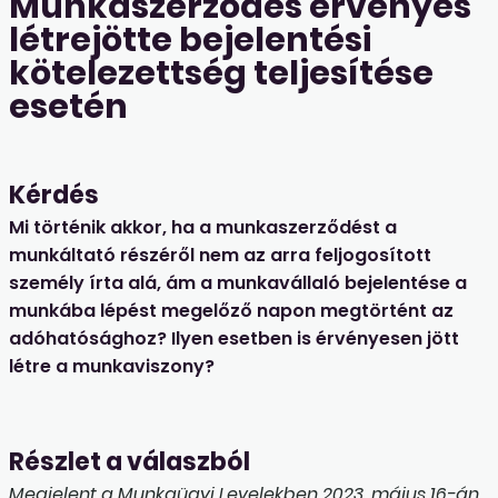
Munkaszerződés érvényes
létrejötte bejelentési
kötelezettség teljesítése
esetén
Kérdés
Mi történik akkor, ha a munkaszerződést a
munkáltató részéről nem az arra feljogosított
személy írta alá, ám a munkavállaló bejelentése a
munkába lépést megelőző napon megtörtént az
adóhatósághoz? Ilyen esetben is érvényesen jött
létre a munkaviszony?
Részlet a válaszból
Megjelent a Munkaügyi Levelekben 2023. május 16-án