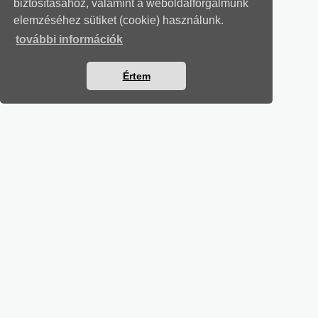
biztosításához, valamint a weboldalforgalmunk
elemzéséhez sütiket (cookie) használunk.
további információk
Értem
MUNKAÜGYI LEVELEK