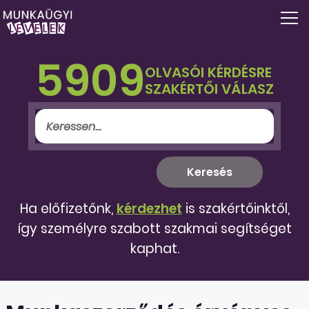
5909
OLVASÓI KÉRDÉSRE
SZAKÉRTŐI VÁLASZ
Ha előfizetőnk,
kérdezhet
is szakértőinktől,
így személyre szabott szakmai segítséget
kaphat.