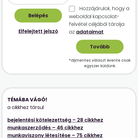
Hozzájárulok, hogy a
weboldal kapcso­lat­
felvétel céljából tárolja
Elfelejtett jelszó
az
adataimat
.
*díjmentes választ évente csak
egyszer küldünk.
TÉMÁBA VÁGÓ!
a cikkhez társul
bejelentési kötelezettség – 28 cikkhez
munkaszerződés – 46 cikkhez
munkaviszony létesítése – 75 cikkhez