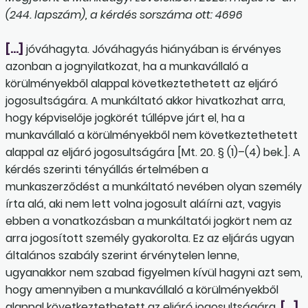
(244. lapszám), a kérdés sorszáma ott: 4696
[…]
jóváhagyta. Jóváhagyás hiányában is érvényes
azonban a jognyilatkozat, ha a munkavállaló a
körülményekből alappal következtethetett az eljáró
jogosultságára. A munkáltató akkor hivatkozhat arra,
hogy képviselője jogkörét túllépve járt el, ha a
munkavállaló a körülményekből nem következtethetett
alappal az eljáró jogosultságára [Mt. 20. § (1)–(4) bek.]. A
kérdés szerinti tényállás értelmében a
munkaszerződést a munkáltató nevében olyan személy
írta alá, aki nem lett volna jogosult aláírni azt, vagyis
ebben a vonatkozásban a munkáltatói jogkört nem az
arra jogosított személy gyakorolta. Ez az eljárás ugyan
általános szabály szerint érvénytelen lenne,
ugyanakkor nem szabad figyelmen kívül hagyni azt sem,
hogy amennyiben a munkavállaló a körülményekből
alappal következtethetett az eljáró jogosultságára,
[…]