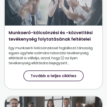
Munkaerő-kölcsönzési és -közvetítési
tevékenység folytatásának feltételei
Egy munkaerő-kölcsönzéssel foglalkozó társaság
egyes ügyfelei számára toborzási tevékenység
ellátását is vállalja, azzal, hogy (i) az ilyen
tevékenység ellátására bejegyzett...
Tovább a teljes cikkhez