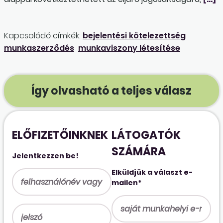
Kapcsolódó címkék:
bejelentési kötelezettség
munkaszerződés
munkaviszony létesítése
Így olvasható a teljes válasz
ELŐFIZETŐINKNEK
LÁTOGATÓK
SZÁMÁRA
Jelentkezzen be!
Elküldjük a választ e-
mailen*