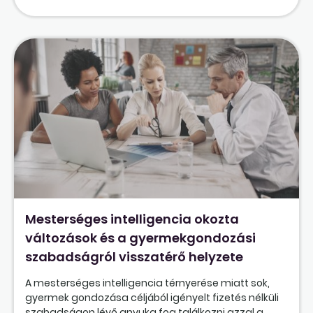
Mesterséges intelligencia okozta
változások és a gyermekgondozási
szabadságról visszatérő helyzete
A mesterséges intelligencia térnyerése miatt sok,
gyermek gondozása céljából igényelt fizetés nélküli
szabadságon lévő anyuka fog találkozni azzal a