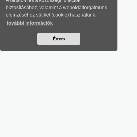
A tartalom és a közösségi funkciók
biztosításához, valamint a weboldalforgalmunk
elemzéséhez sütiket (cookie) használunk.
további információk
Értem
MUNKAÜGYI LEVELEK