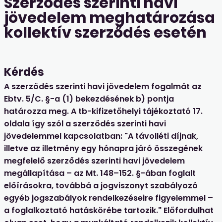
Szerződés szerinti havi
jövedelem meghatározása
kollektív szerződés esetén
Kérdés
A szerződés szerinti havi jövedelem fogalmát az
Ebtv. 5/C. §-a (1) bekezdésének b) pontja
határozza meg. A tb-kifizetőhelyi tájékoztató 17.
oldala így szól a szerződés szerinti havi
jövedelemmel kapcsolatban: "A távolléti díjnak,
illetve az illetmény egy hónapra járó összegének
megfelelő szerződés szerinti havi jövedelem
megállapítása – az Mt. 148–152. §-ában foglalt
előírásokra, továbbá a jogviszonyt szabályozó
egyéb jogszabályok rendelkezéseire figyelemmel –
a foglalkoztató hatáskörébe tartozik." Előfordulhat