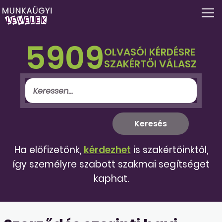
5909
OLVASÓI KÉRDÉSRE
SZAKÉRTŐI VÁLASZ
Ha előfizetőnk,
kérdezhet
is szakértőinktől,
így személyre szabott szakmai segítséget
kaphat.