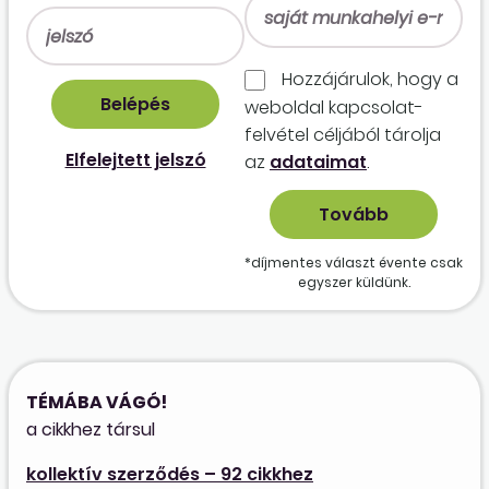
Hozzájárulok, hogy a
weboldal kapcso­lat­
felvétel céljából tárolja
Elfelejtett jelszó
az
adataimat
.
*díjmentes választ évente csak
egyszer küldünk.
TÉMÁBA VÁGÓ!
a cikkhez társul
kollektív szerződés – 92 cikkhez