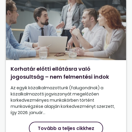
Korhatár előtti ellátásra való
jogosultság – nem felmentési indok
Az egyik közalkalmazottunk (falugondnok) a
közalkalmazotti jogviszonyát megelőzően
korkedvezményes munkakörben történt
munkavégzése alapján korkedvezményt szerzett,
így 2026. január...
Tovább a teljes cikkhez