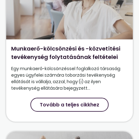
Munkaerő-kölcsönzési és -közvetítési
tevékenység folytatásának feltételei
Egy munkaerő-kölcsönzéssel foglalkozó társaság
egyes ügyfelei számára toborzási tevékenység
ellátását is vállalja, azzal, hogy (i) az ilyen
tevékenység ellátására bejegyzett...
Tovább a teljes cikkhez