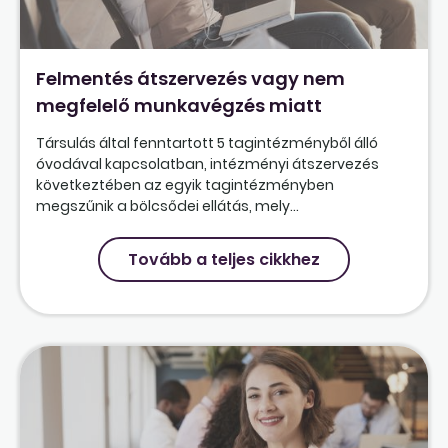
Felmentés átszervezés vagy nem
megfelelő munkavégzés miatt
Társulás által fenntartott 5 tagintézményből álló
óvodával kapcsolatban, intézményi átszervezés
következtében az egyik tagintézményben
megszűnik a bölcsődei ellátás, mely...
Tovább a teljes cikkhez