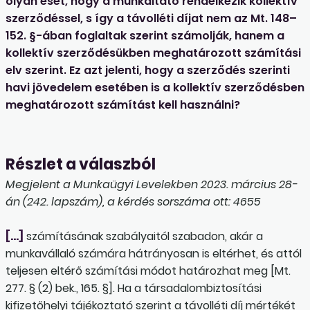
olyan eset, hogy a munkáltató rendelkezik kollektív
szerződéssel, s így a távolléti díjat nem az Mt. 148–
152. §-ában foglaltak szerint számolják, hanem a
kollektív szerződésükben meghatározott számítási
elv szerint. Ez azt jelenti, hogy a szerződés szerinti
havi jövedelem esetében is a kollektív szerződésben
meghatározott számítást kell használni?
Részlet a válaszból
Megjelent a Munkaügyi Levelekben 2023. március 28-
án (242. lapszám), a kérdés sorszáma ott: 4655
[…]
számításának szabályaitól szabadon, akár a
munkavállaló számára hátrányosan is eltérhet, és attól
teljesen eltérő számítási módot határozhat meg [Mt.
277. § (2) bek., 165. §]. Ha a társadalombiztosítási
kifizetőhelyi tájékoztató szerint a távolléti díj mértékét