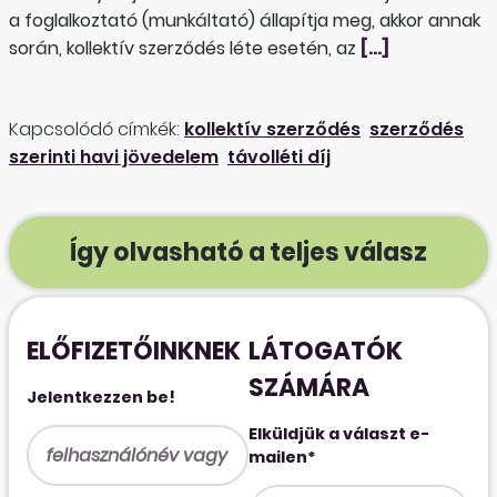
a foglalkoztató (munkáltató) állapítja meg, akkor annak
során, kollektív szerződés léte esetén, az
[…]
Kapcsolódó címkék:
kollektív szerződés
szerződés
szerinti havi jövedelem
távolléti díj
Így olvasható a teljes válasz
ELŐFIZETŐINKNEK
LÁTOGATÓK
SZÁMÁRA
Jelentkezzen be!
Elküldjük a választ e-
mailen*