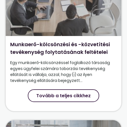
Munkaerő-kölcsönzési és -közvetítési
tevékenység folytatásának feltételei
Egy munkaerő-kölcsönzéssel foglalkozó társaság
egyes ügyfelei számára toborzási tevékenység
ellátását is vállalja, azzal, hogy (i) az ilyen
tevékenység ellátására bejegyzett...
Tovább a teljes cikkhez