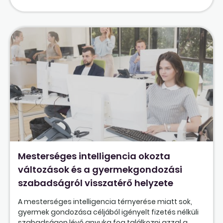
Mesterséges intelligencia okozta
változások és a gyermekgondozási
szabadságról visszatérő helyzete
A mesterséges intelligencia térnyerése miatt sok,
gyermek gondozása céljából igényelt fizetés nélküli
szabadságon lévő anyuka fog találkozni azzal a