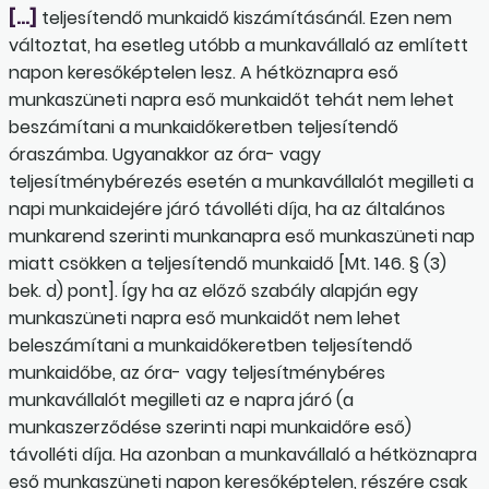
[…]
teljesítendő munkaidő kiszámításánál. Ezen nem
változtat, ha esetleg utóbb a munkavállaló az említett
napon keresőképtelen lesz. A hétköznapra eső
munkaszüneti napra eső munkaidőt tehát nem lehet
beszámítani a munkaidőkeretben teljesítendő
óraszámba. Ugyanakkor az óra- vagy
teljesítménybérezés esetén a munkavállalót megilleti a
napi munkaidejére járó távolléti díja, ha az általános
munkarend szerinti munkanapra eső munkaszüneti nap
miatt csökken a teljesítendő munkaidő [Mt. 146. § (3)
bek. d) pont]. Így ha az előző szabály alapján egy
munkaszüneti napra eső munkaidőt nem lehet
beleszámítani a munkaidőkeretben teljesítendő
munkaidőbe, az óra- vagy teljesítménybéres
munkavállalót megilleti az e napra járó (a
munkaszerződése szerinti napi munkaidőre eső)
távolléti díja. Ha azonban a munkavállaló a hétköznapra
eső munkaszüneti napon keresőképtelen, részére csak