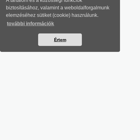
A tartalom és a közösségi funkciók
biztosításához, valamint a weboldalforgalmunk
elemzéséhez sütiket (cookie) használunk.
további információk
Értem
MUNKAÜGYI LEVELEK