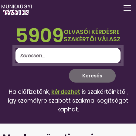
5909
OLVASÓI KÉRDÉSRE
SZAKÉRTŐI VÁLASZ
Ha előfizetőnk,
kérdezhet
is szakértőinktől,
így személyre szabott szakmai segítséget
kaphat.