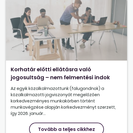
Korhatár előtti ellátásra való
jogosultság – nem felmentési indok
Az egyik közalkalmazottunk (falugondnok) a
közalkalmazotti jogviszonyát megelőzően
korkedvezményes munkakörben történt
munkavégzése alapján korkedvezményt szerzett,
így 2026. január...
Tovább a teljes cikkhez