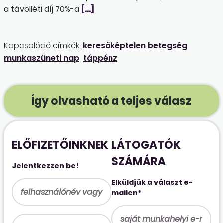
a távolléti díj 70%-a
[…]
Kapcsolódó címkék:
keresőképtelen betegség
munkaszüneti nap
táppénz
Így olvasható a teljes válasz
ELŐFIZETŐINKNEK
LÁTOGATÓK
SZÁMÁRA
Jelentkezzen be!
Elküldjük a választ e-
mailen*