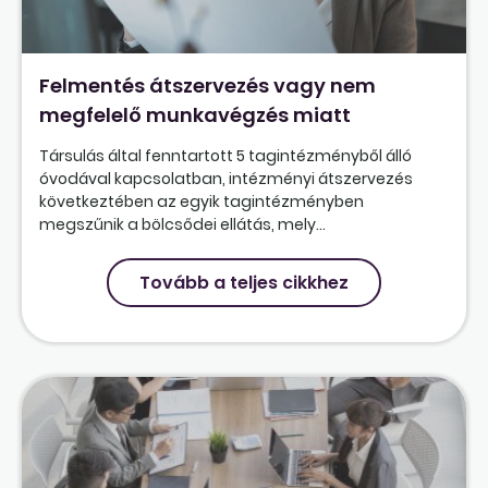
Felmentés átszervezés vagy nem
megfelelő munkavégzés miatt
Társulás által fenntartott 5 tagintézményből álló
óvodával kapcsolatban, intézményi átszervezés
következtében az egyik tagintézményben
megszűnik a bölcsődei ellátás, mely...
Tovább a teljes cikkhez