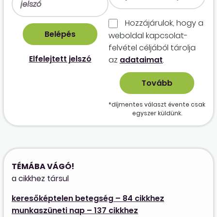
Hozzájárulok, hogy a
weboldal kapcso­lat­
felvétel céljából tárolja
Elfelejtett jelszó
az
adataimat
.
*díjmentes választ évente csak
egyszer küldünk.
TÉMÁBA VÁGÓ!
a cikkhez társul
keresőképtelen betegség – 84 cikkhez
munkaszüneti nap – 137 cikkhez