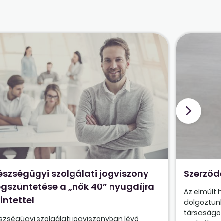
észségügyi szolgálati jogviszony
Szerződ
gszüntetése a „nők 40” nyugdíjra
Az elmúlt
intettel
dolgoztunk
társaságon
szségügyi szolgálati jogviszonyban lévő