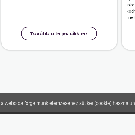
isk
ked
mely
Tovább a teljes cikkhez
nt a weboldalforgalmunk elemzéséhez sütiket (cookie) használu
Hogyan használjam?
Tartalo