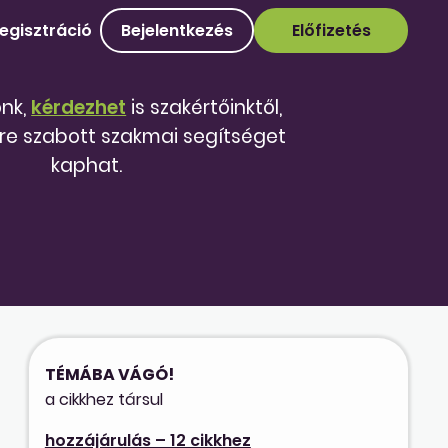
egisztráció
Bejelentkezés
Előfizetés
őnk,
kérdezhet
is szakértőinktől,
re szabott szakmai segítséget
kaphat.
TÉMÁBA VÁGÓ!
a cikkhez társul
hozzájárulás – 12 cikkhez