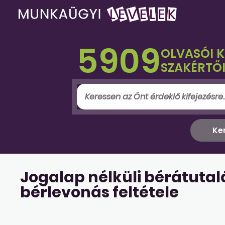
5909
OLVASÓI 
SZAKÉRTŐI
Jogalap nélküli bérátuta
bérlevonás feltétele