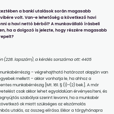
tkeztében a banki utalások során magasabb
avibére volt. Van-e lehetőség a következő havi
onni a havi nettó bérből? A munkavállaló írásbeli
en, ha a dolgozó is jelezte, hogy részére magasabb
repelt?
n (228. lapszám), a kérdés sorszáma ott: 4405
munkabérrészig – végrehajtható határozat alapján van
gyebek mellett – akkor vonhatja le, ha ahhoz a
ntes munkabérrészig [Mt. 161. § (1)–(2) bek.]. A már
telést csak akkor lehet egyoldalúan érvényesíteni, és
egnyújtás szabályai szerint levonni, ha a munkabér
övetkező ok miatt szükséges az elszámolás
bás utalás, az összeg elírása. Ekkor a tárgyhónapra