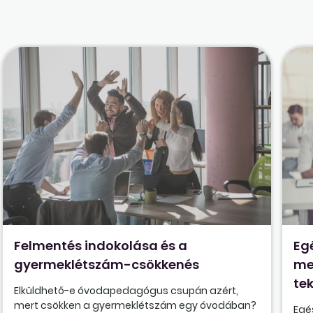
Felmentés indokolása és a
Eg
gyermeklétszám-csökkenés
me
tek
Elküldhető-e óvodapedagógus csupán azért,
mert csökken a gyermeklétszám egy óvodában?
Egé