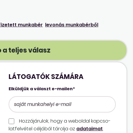
ifizetett munkabér
levonás munkabérből
 a teljes válasz
LÁTOGATÓK SZÁMÁRA
Elküldjük a választ e-mailen*
Hozzájárulok, hogy a weboldal kapcso­
lat­felvétel céljából tárolja az
adataimat
.