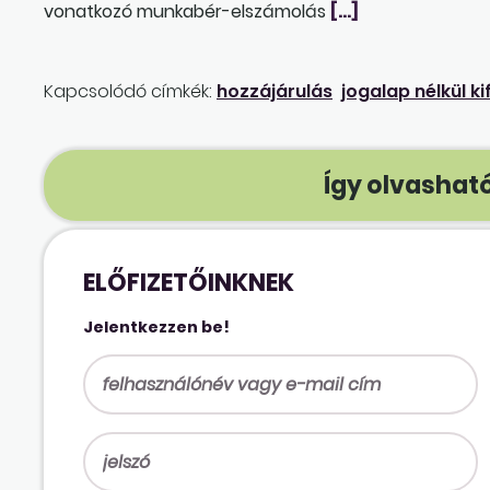
vonatkozó munkabér-elszámolás
[…]
Kapcsolódó címkék:
hozzájárulás
jogalap nélkül k
Így olvasható
ELŐFIZETŐINKNEK
Jelentkezzen be!