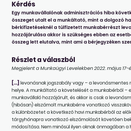
Kérdés
Egy munkavállalónak adminisztrációs hiba köve
összeget utalt el a munkáltató, mint a dolgozó h
bérkifizetéseknél a túlfizetett munkabérrészt lev
hozzájárulása akkor is szükséges ebben az esetb
összeg lett elutalva, mint ami a bérjegyzéken sze
Részlet a válaszból
Megjelent a Munkaügyi Levelekben 2022. május 17-é
[…]
levonásnak jogszabály vagy – a levonásmentes 
helye. A munkáltató a követelését a munkabérből – e
munkavállaló hozzájárult, és akkor is csak a levonásme
(hibásan) elszámolt munkabérre vonatkozó visszaköve
a különbözetet a következő havi munkabérből az elől
tárgyhónapra vonatkozó elszámolását követően bek
módosítása. Nem minősül ilyen oknak önmagában a hi