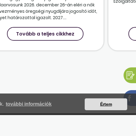
szolgáltatá
olaorvosunk 2026. december 26-án eléri a nők
vezményes öregségi nyugdíjára jogosító időt,
et határozattal igazolt. 2027....
Tovább a teljes cikkhez
nk.
további információk
Értem
mjegyzék
Magunkról
Impresszum
Kapcsolat