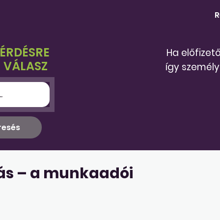
R
KÉRDÉSRE
Ha előfizet
 VÁLASZ
így személy
lás – a munkaadói