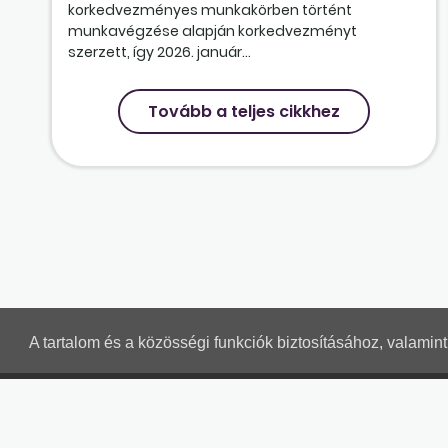
korkedvezményes munkakörben történt
munkavégzése alapján korkedvezményt
szerzett, így 2026. január...
Tovább a teljes cikkhez
A tartalom és a közösségi funkciók biztosításához, valami
MUNKAÜGYI LEVELEK