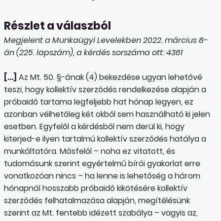
Részlet a válaszból
Megjelent a Munkaügyi Levelekben 2022. március 8-
án (225. lapszám), a kérdés sorszáma ott: 4361
[…]
Az Mt. 50. §-ának (4) bekezdése ugyan lehetővé
teszi, hogy kollektív szerződés rendelkezése alapján a
próbaidő tartama legfeljebb hat hónap legyen, ez
azonban vélhetőleg két okból sem használható ki jelen
esetben. Egyfelől a kérdésből nem derül ki, hogy
kiterjed-e ilyen tartalmú kollektív szerződés hatálya a
munkáltatóra. Másfelől – noha ez vitatott, és
tudomásunk szerint egyértelmű bírói gyakorlat erre
vonatkozóan nincs – ha lenne is lehetőség a három
hónapnál hosszabb próba­idő kikötésére kollektív
szerződés felhatalmazása alapján, megítélésünk
szerint az Mt. fentebb idézett szabálya – vagyis az,