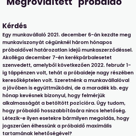
"Megrövidített" próbaidő
Kérdés
Egy munkavállaló 2021. december 6-án kezdte meg
munkaviszonyát cégünknél három hónapos
próbaidővel határozatlan idejű munkaszerződéssel.
Akolléga december 7-én kerékpárbalesetet
szenvedett, amelyből következően 2022. február 1-
ig táppénzen volt, tehát a próbaideje nagy részében
keresőképtelen volt. Szeretnénk a munkavállalóval
a jövőben is együttműködni, de a maradék kb. egy
hónap kevésnek bizonyul, hogy felmérjük
alkalmasságát a betöltött pozícióra. Úgy tudom,
hogy próbaidő hosszabbítására nincs lehetőség.
Létezik-e ilyen esetekre bármilyen megoldás, hogy
jogszerűen élhessünk a próbaidő maximális
tartamának lehetőségével?