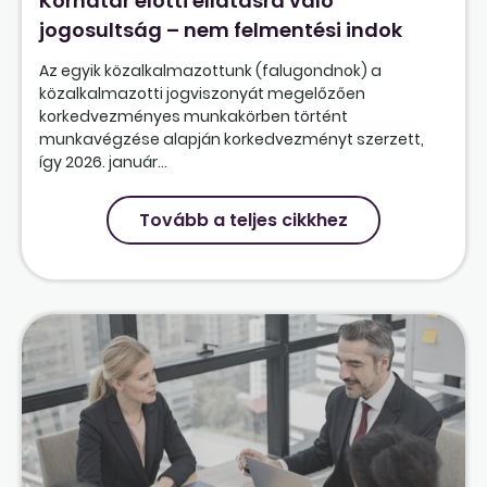
Korhatár előtti ellátásra való
jogosultság – nem felmentési indok
Az egyik közalkalmazottunk (falugondnok) a
közalkalmazotti jogviszonyát megelőzően
korkedvezményes munkakörben történt
munkavégzése alapján korkedvezményt szerzett,
így 2026. január...
Tovább a teljes cikkhez