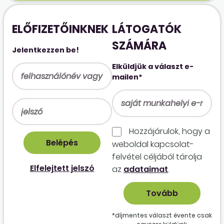
ELŐFIZETŐINKNEK
LÁTOGATÓK
SZÁMÁRA
Jelentkezzen be!
Elküldjük a választ e-
mailen*
Hozzájárulok, hogy a
weboldal kapcso­lat­
felvétel céljából tárolja
Elfelejtett jelszó
az
adataimat
.
*díjmentes választ évente csak