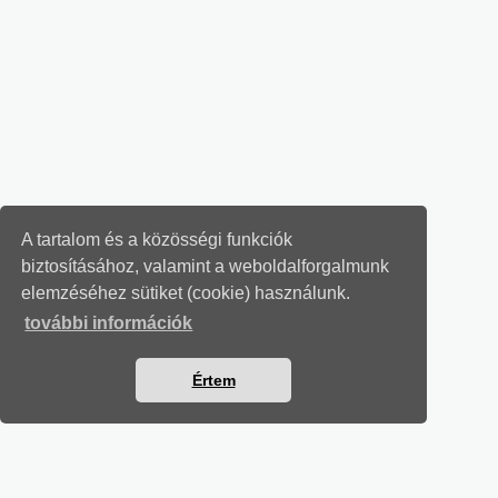
A tartalom és a közösségi funkciók
biztosításához, valamint a weboldalforgalmunk
elemzéséhez sütiket (cookie) használunk.
további információk
Értem