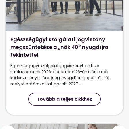
Egészségügyi szolgálati jogviszony
megszüntetése a „nők 40” nyugdíjra
tekintettel
Egészségügyi szolgálati jogviszonyban lévő
iskolaorvosunk 2026. december 26-án eléri a nők
kedvezményes öregségi nyugdíjára jogosító időt,
melyet határozattal igazolt. 2027....
Tovább a teljes cikkhez