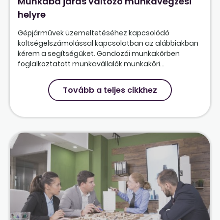
Munkába járás változó munkavégzési
helyre
Gépjárművek üzemeltetéséhez kapcsolódó
költségelszámolással kapcsolatban az alábbiakban
kérem a segítségüket. Gondozói munkakörben
foglalkoztatott munkavállalók munkaköri...
Tovább a teljes cikkhez