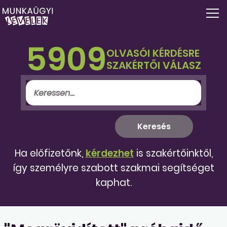
5909
OLVASÓI KÉRDÉSRE
SZAKÉRTŐI VÁLASZ
Ha előfizetőnk,
kérdezhet
is szakértőinktől,
így személyre szabott szakmai segítséget
kaphat.