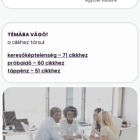
egyszer küldünk.
TÉMÁBA VÁGÓ!
a cikkhez társul
keresőképtelenség – 71 cikkhez
próbaidő – 60 cikkhez
táppénz – 51 cikkhez