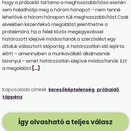
hogy a próbaidő tartama a meghosszabbítása esetén
sem haladhatja meg a három hónapot – nem tenné
lehetővé a három hónapon túli meghosszabbítást.Csak
elviekben kézenfekvő megoldást jelenthetne a
problémára, ha a felek közös megegyezéssel
határozott idejűvé módosítanák a szerződést egy
általuk választott időpontig. A határozatlan idő lejárta
előtt – amennyiben a munkavállaló alkalmasnak
bizonyul – ismét határozatlan idejűvé módosítanák. Ezt
a megoldást
[…]
Kapcsolódó címkék:
keresőképtelenség
próbaidő
táppénz
Így olvasható a teljes válasz