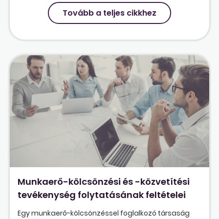
Tovább a teljes cikkhez
Munkaerő-kölcsönzési és -közvetítési
tevékenység folytatásának feltételei
Egy munkaerő-kölcsönzéssel foglalkozó társaság