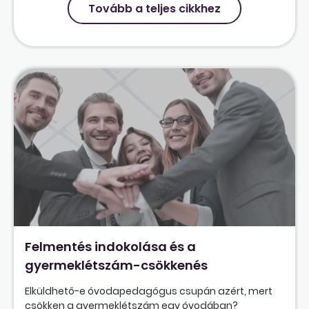
Tovább a teljes cikkhez
Felmentés indokolása és a
gyermeklétszám-csökkenés
Elküldhető-e óvodapedagógus csupán azért, mert
csökken a gyermeklétszám egy óvodában?