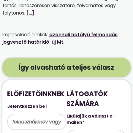
tartós, rendszeresen visszatérő, folyamatos vagy
folytonos,
[…]
Kapcsolódó címkék:
azonnali hatályú felmondás
jogvesztő határidő
új Mt.
Így olvasható a teljes válasz
ELŐFIZETŐINKNEK
LÁTOGATÓK
SZÁMÁRA
Jelentkezzen be!
Elküldjük a választ e-
mailen*