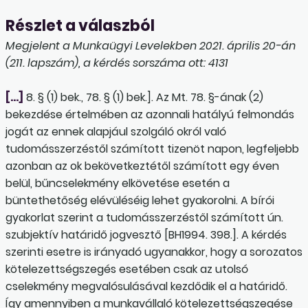
Részlet a válaszból
Megjelent a Munkaügyi Levelekben 2021. április 20-án
(211. lapszám), a kérdés sorszáma ott: 4131
[…]
8. § (1) bek., 78. § (1) bek.]. Az Mt. 78. §-ának (2)
bekezdése értelmében az azonnali hatályú felmondás
jogát az ennek alapjául szolgáló okról való
tudomásszerzéstől számított tizenöt napon, legfeljebb
azonban az ok bekövetkeztétől számított egy éven
belül, bűncselekmény elkövetése esetén a
büntethetőség elévüléséig lehet gyakorolni. A bírói
gyakorlat szerint a tudomásszerzéstől számított ún.
szubjektív határidő jogvesztő [BH1994. 398.]. A kérdés
szerinti esetre is irányadó ugyanakkor, hogy a sorozatos
kötelezettségszegés esetében csak az utolsó
cselekmény megvalósulásával kezdődik el a határidő.
Így amennyiben a munkavállaló kötelezettségszegése