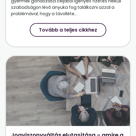
gyermek gondozása céljából igényelt fizetés nélküli
szabadságon lévő anyuka fog találkozni azzal a
problémával, hogy a távolléte...
Tovább a teljes cikkhez
Jogviszonyváltás elutasítása – amire a