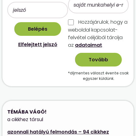
Hozzájárulok, hogy a
weboldal kapcso­lat­
felvétel céljából tárolja
Elfelejtett jelszó
az
adataimat
.
*díjmentes választ évente csak
egyszer küldünk.
TÉMÁBA VÁGÓ!
a cikkhez társul
azonnali hatályú felmondás – 94 cikkhez