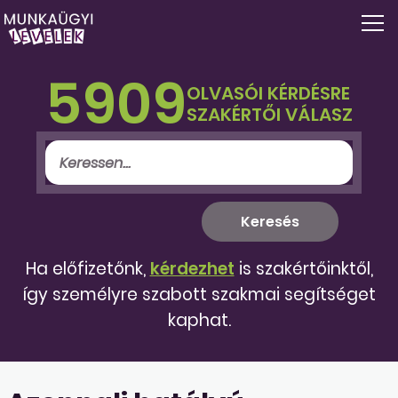
5909
OLVASÓI KÉRDÉSRE
SZAKÉRTŐI VÁLASZ
Ha előfizetőnk,
kérdezhet
is szakértőinktől,
így személyre szabott szakmai segítséget
kaphat.