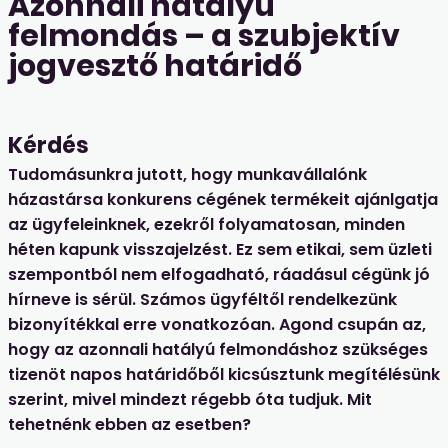
Azonnali hatályú
felmondás – a szubjektív
jogvesztő határidő
Kérdés
Tudomásunkra jutott, hogy munkavállalónk
házastársa konkurens cégének termékeit ajánlgatja
az ügyfeleinknek, ezekről folyamatosan, minden
héten kapunk visszajelzést. Ez sem etikai, sem üzleti
szempontból nem elfogadható, ráadásul cégünk jó
hírneve is sérül. Számos ügyféltől rendelkezünk
bizonyítékkal erre vonatkozóan. Agond csupán az,
hogy az azonnali hatályú felmondáshoz szükséges
tizenöt napos határidőből kicsúsztunk megítélésünk
szerint, mivel mindezt régebb óta tudjuk. Mit
tehetnénk ebben az esetben?