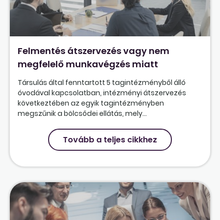
Felmentés átszervezés vagy nem
megfelelő munkavégzés miatt
Társulás által fenntartott 5 tagintézményből álló
óvodával kapcsolatban, intézményi átszervezés
következtében az egyik tagintézményben
megszűnik a bölcsődei ellátás, mely...
Tovább a teljes cikkhez