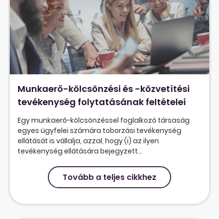
Munkaerő-kölcsönzési és -közvetítési
tevékenység folytatásának feltételei
Egy munkaerő-kölcsönzéssel foglalkozó társaság
egyes ügyfelei számára toborzási tevékenység
ellátását is vállalja, azzal, hogy (i) az ilyen
tevékenység ellátására bejegyzett...
Tovább a teljes cikkhez