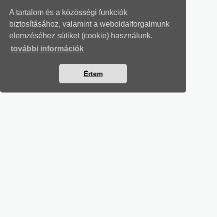
A tartalom és a közösségi funkciók
biztosításához, valamint a weboldalforgalmunk
elemzéséhez sütiket (cookie) használunk.
további információk
Értem
MUNKAÜGYI LEVELEK