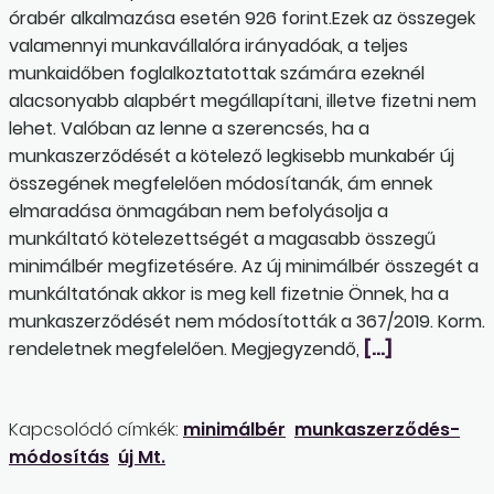
órabér alkalmazása esetén 926 forint.Ezek az összegek
valamennyi munkavállalóra irányadóak, a teljes
munkaidőben foglalkoztatottak számára ezeknél
alacsonyabb alapbért megállapítani, illetve fizetni nem
lehet. Valóban az lenne a szerencsés, ha a
munkaszerződését a kötelező legkisebb munkabér új
összegének megfelelően módosítanák, ám ennek
elmaradása önmagában nem befolyásolja a
munkáltató kötelezettségét a magasabb összegű
minimálbér megfizetésére. Az új minimálbér összegét a
munkáltatónak akkor is meg kell fizetnie Önnek, ha a
munkaszerződését nem módosították a 367/2019. Korm.
rendeletnek megfelelően. Megjegyzendő,
[…]
Kapcsolódó címkék:
minimálbér
munkaszerződés-
módosítás
új Mt.