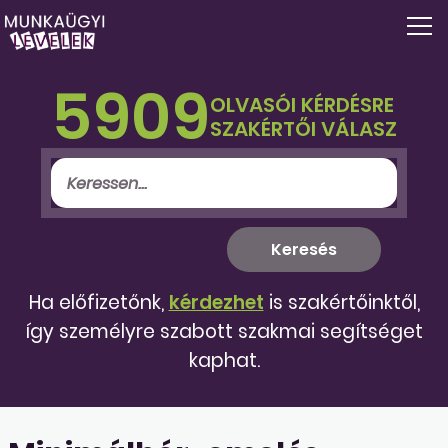
5909
OLVASÓI KÉRDÉSRE
SZAKÉRTŐI VÁLASZ
Ha előfizetőnk,
kérdezhet
is szakértőinktől,
így személyre szabott szakmai segítséget
kaphat.