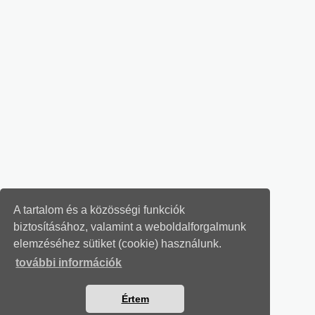
A tartalom és a közösségi funkciók
biztosításához, valamint a weboldalforgalmunk
elemzéséhez sütiket (cookie) használunk.
további információk
Értem