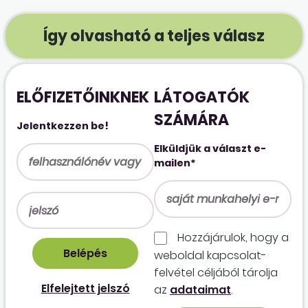
Így olvasható a teljes válasz
ELŐFIZETŐINKNEK
LÁTOGATÓK
SZÁMÁRA
Jelentkezzen be!
Elküldjük a választ e-
mailen*
Hozzájárulok, hogy a
weboldal kapcso­lat­
felvétel céljából tárolja
Elfelejtett jelszó
az
adataimat
.