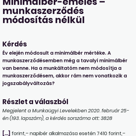
Minimálbér-emelés –
munkaszerződés
módosítás nélkül
Kérdés
Év elején módosult a minimálbér mértéke. A
munkaszerződésemben még a tavalyi minimálbér
van benne. Ha a munkáltatóm nem módosítja a
munkaszerződésem, akkor rám nem vonatkozik a
jogszabályváltozás?
Részlet a válaszból
Megjelent a Munkaügyi Levelekben 2020. február 25-
én (193. lapszám), a kérdés sorszáma ott: 3828
[…]
forint,– napibér alkalmazása esetén 7410 forint,–