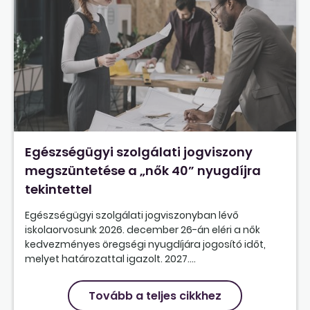
Egészségügyi szolgálati jogviszony
megszüntetése a „nők 40” nyugdíjra
tekintettel
Egészségügyi szolgálati jogviszonyban lévő
iskolaorvosunk 2026. december 26-án eléri a nők
kedvezményes öregségi nyugdíjára jogosító időt,
melyet határozattal igazolt. 2027....
Tovább a teljes cikkhez