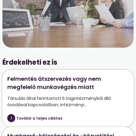
Érdekelheti ez is
Felmentés átszervezés vagy nem
megfelelő munkavégzés miatt
Társulás által fenntartott 5 tagintézményből álló
óvodával kapcsolatban, intézményi...
Tovább a teljes cikkhez
Munkaerő-kölcsönzési és -közvetítési