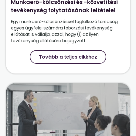
Munkaerő-kölcsönzési és -közvetítési
tevékenység folytatásának feltételei
Egy munkaerő-kölcsönzéssel foglalkozó társaság
egyes ügyfelei számára toborzási tevékenység
ellátását is vállalja, azzal, hogy (i) az ilyen
tevékenység ellátására bejegyzett...
Tovább a teljes cikkhez