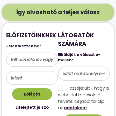
Így olvasható a teljes válasz
ELŐFIZETŐINKNEK
LÁTOGATÓK
SZÁMÁRA
Jelentkezzen be!
Elküldjük a választ e-
mailen*
Hozzájárulok, hogy a
weboldal kapcso­lat­
felvétel céljából tárolja
Elfelejtett jelszó
az
adataimat
.