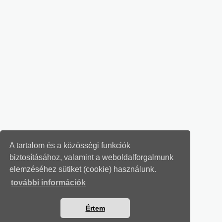
A tartalom és a közösségi funkciók
biztosításához, valamint a weboldalforgalmunk
elemzéséhez sütiket (cookie) használunk.
további információk
Értem