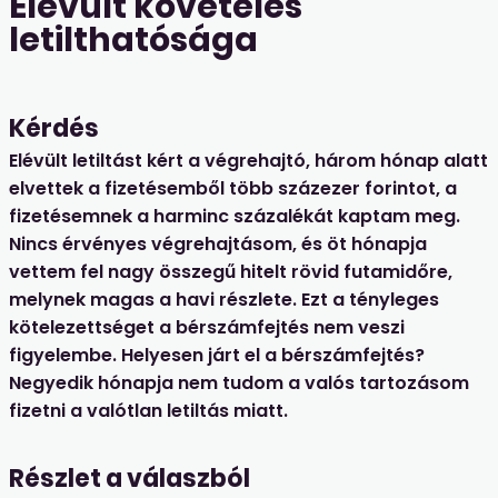
Elévült követelés
letilthatósága
Kérdés
Elévült letiltást kért a végrehajtó, három hónap alatt
elvettek a fizetésemből több százezer forintot, a
fizetésemnek a harminc százalékát kaptam meg.
Nincs érvényes végrehajtásom, és öt hónapja
vettem fel nagy összegű hitelt rövid futamidőre,
melynek magas a havi részlete. Ezt a tényleges
kötelezettséget a bérszámfejtés nem veszi
figyelembe. Helyesen járt el a bérszámfejtés?
Negyedik hónapja nem tudom a valós tartozásom
fizetni a valótlan letiltás miatt.
Részlet a válaszból