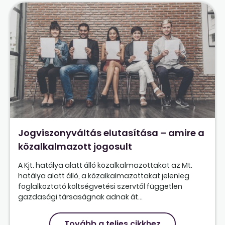
Jogviszonyváltás elutasítása – amire a
közalkalmazott jogosult
A Kjt. hatálya alatt álló közalkalmazottakat az Mt.
hatálya alatt álló, a közalkalmazottakat jelenleg
foglalkoztató költségvetési szervtől független
gazdasági társaságnak adnak át...
Tovább a teljes cikkhez