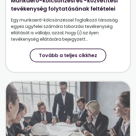
Munkaerő-kölcsönzési és -közvetítési
tevékenység folytatásának feltételei
Egy munkaerő-kölcsönzéssel foglalkozó társaság
egyes ügyfelei számára toborzási tevékenység
ellátását is vállalja, azzal, hogy (i) az ilyen
tevékenység ellátására bejegyzett...
Tovább a teljes cikkhez