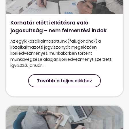
Korhatár előtti ellátásra való
jogosultság – nem felmentési indok
Az egyik közalkalmazottunk (falugondnok) a
közalkalmazotti jogviszonyát megelőzően
korkedvezményes munkakörben történt
munkavégzése alapján korkedvezményt szerzett,
így 2026. január...
Tovább a teljes cikkhez