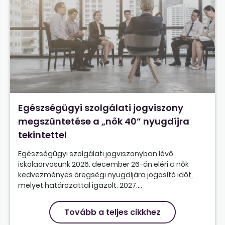
Egészségügyi szolgálati jogviszony
megszüntetése a „nők 40” nyugdíjra
tekintettel
Egészségügyi szolgálati jogviszonyban lévő
iskolaorvosunk 2026. december 26-án eléri a nők
kedvezményes öregségi nyugdíjára jogosító időt,
melyet határozattal igazolt. 2027....
Tovább a teljes cikkhez