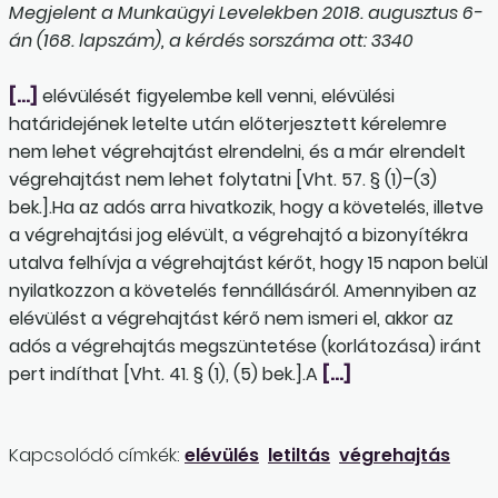
Megjelent a Munkaügyi Levelekben 2018. augusztus 6-
án (168. lapszám), a kérdés sorszáma ott: 3340
[…]
elévülését figyelembe kell venni, elévülési
határidejének letelte után előterjesztett kérelemre
nem lehet végrehajtást elrendelni, és a már elrendelt
végrehajtást nem lehet folytatni [Vht. 57. § (1)–(3)
bek.].Ha az adós arra hivatkozik, hogy a követelés, illetve
a végrehajtási jog elévült, a végrehajtó a bizonyítékra
utalva felhívja a végrehajtást kérőt, hogy 15 napon belül
nyilatkozzon a követelés fennállásáról. Amennyiben az
elévülést a végrehajtást kérő nem ismeri el, akkor az
adós a végrehajtás megszüntetése (korlátozása) iránt
pert indíthat [Vht. 41. § (1), (5) bek.].A
[…]
Kapcsolódó címkék:
elévülés
letiltás
végrehajtás