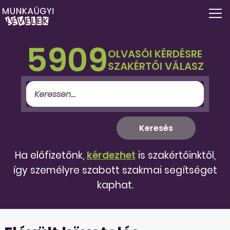
5909
OLVASÓI KÉRDÉSRE
SZAKÉRTŐI VÁLASZ
Ha előfizetőnk,
kérdezhet
is szakértőinktől,
így személyre szabott szakmai segítséget
kaphat.